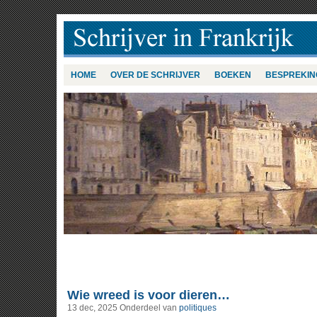
HOME
OVER DE SCHRIJVER
BOEKEN
BESPREKIN
Wie wreed is voor dieren…
13 dec, 2025
Onderdeel van
politiques