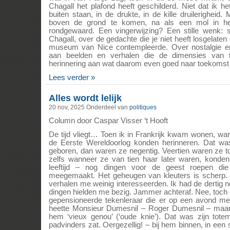
Chagall het plafond heeft geschilderd. Niet dat ik h
buiten staan, in de drukte, in de kille druilerigheid
boven de grond te komen, na als een mol in he
rondgewaard. Een vingerwijzing? Een stille wenk: s
Chagall, over de gedachte die je niet heeft losgelaten 
museum van Nice contempleerde. Over nostalgie en 
aan beelden en verhalen die de dimensies van ti
herinnering aan wat daarom even goed naar toekomst
Lees verder »
Alles wordt lelijk
20 nov, 2025
Onderdeel van
politiques
Column door Caspar Visser ‘t Hooft
De tijd vliegt… Toen ik in Frankrijk kwam wonen, wa
de Eerste Wereldoorlog konden herinneren. Dat w
geboren, dan waren ze negentig. Veertien waren ze t
zelfs wanneer ze van tien haar later waren, konden 
leeftijd – nog dingen voor de geest roepen di
meegemaakt. Het geheugen van kleuters is scherp.
verhalen me weinig interesseerden. Ik had de dertig 
dingen hielden me bezig. Jammer achteraf. Nee, toch
gepensioneerde tekenleraar die er op een avond m
heette Monsieur Dumesnil – Roger Dumesnil – maa
hem ‘vieux genou’ (‘oude knie’). Dat was zijn tote
padvinders zat. Oergezellig! – bij hem binnen, in een