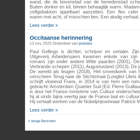
wand, die de bovenstad van de benedenstad schei
Buiten donker en kil, binnen behaaglijk warm. Mad
zelfgebakken appeltaart aanzetten. Een fles cid
waren met acht, of misschien tien. Een akelig verhaa
Lees verder »
Occitaanse herinnering
13 nov, 2025
Onderdeel van
poésies
Paul Gellings is dichter, schrijver en vertaler. Zijn
Uitgeverij Arbeiderspers kwamen enkele van zijn g
romans zijn onder andere Witte paarden (2001), De
Verbrande schepen (2011), Augustusland (2013), De j
De wereld als leugen (2018), Het smeedwerk van he
verscheen Terug naar de Stichtstraat (Longlist Libris li
schrijft vloeiend Frans, in 2014 is van hem een roma
gebracht: Amsterdam Quartier Sud (Ed. Pierre Guilla
is door het Franse ministerie van Cultuur ondersche
hij al sinds bijna veertig jaar de Franse taal en cultu
Hij vertaalt werken van de Nobelprijswinnaar Patrick 
Lees verder »
« Vorige Berichten