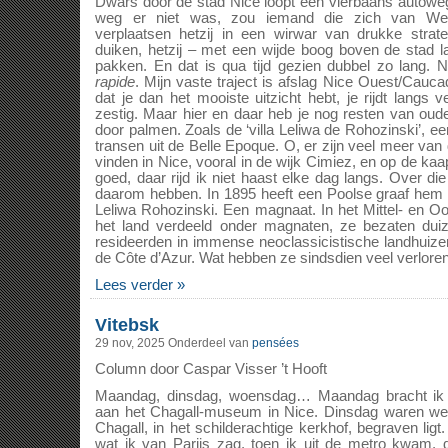
Dwars door de stad Nice loopt een vierbaans autoweg
weg er niet was, zou iemand die zich van Wes
verplaatsen hetzij in een wirwar van drukke strat
duiken, hetzij – met een wijde boog boven de stad
pakken. En dat is qua tijd gezien dubbel zo lang.
rapide
. Mijn vaste traject is afslag Nice Ouest/Cauca
dat je dan het mooiste uitzicht hebt, je rijdt langs 
zestig. Maar hier en daar heb je nog resten van oude 
door palmen. Zoals de ‘villa Leliwa de Rohozinski’, e
transen uit de Belle Epoque. O, er zijn veel meer van d
vinden in Nice, vooral in de wijk Cimiez, en op de k
goed, daar rijd ik niet haast elke dag langs. Over die 
daarom hebben. In 1895 heeft een Poolse graaf hem 
Leliwa Rohozinski. Een magnaat. In het Mittel- en Oo
het land verdeeld onder magnaten, ze bezaten dui
resideerden in immense neoclassicistische landhuize
de Côte d’Azur. Wat hebben ze sindsdien veel verlore
Lees verder »
Vitebsk
29 nov, 2025
Onderdeel van
pensées
Column door Caspar Visser ’t Hooft
Maandag, dinsdag, woensdag… Maandag bracht ik
aan het Chagall-museum in Nice. Dinsdag waren we
Chagall, in het schilderachtige kerkhof, begraven li
wat ik van Parijs zag, toen ik uit de metro kwam,