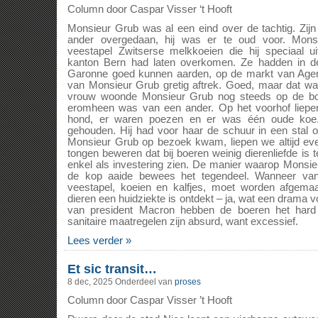
Column door Caspar Visser ‘t Hooft
Monsieur Grub was al een eind over de tachtig. Zijn 
ander overgedaan, hij was er te oud voor. Mons
veestapel Zwitserse melkkoeien die hij speciaal ui
kanton Bern had laten overkomen. Ze hadden in de
Garonne goed kunnen aarden, op de markt van Agen
van Monsieur Grub gretig aftrek. Goed, maar dat was
vrouw woonde Monsieur Grub nog steeds op de bo
eromheen was van een ander. Op het voorhof liepe
hond, er waren poezen en er was één oude koe
gehouden. Hij had voor haar de schuur in een stal
Monsieur Grub op bezoek kwam, liepen we altijd ev
tongen beweren dat bij boeren weinig dierenliefde is 
enkel als investering zien. De manier waarop Monsie
de kop aaide bewees het tegendeel. Wanneer va
veestapel, koeien en kalfjes, moet worden afgema
dieren een huidziekte is ontdekt – ja, wat een drama vo
van president Macron hebben de boeren het hard 
sanitaire maatregelen zijn absurd, want excessief.
Lees verder »
Et sic transit…
8 dec, 2025
Onderdeel van
proses
Column door Caspar Visser ’t Hooft