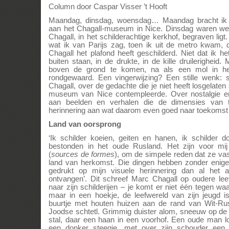
Column door Caspar Visser ’t Hooft
Maandag, dinsdag, woensdag… Maandag bracht ik
aan het Chagall-museum in Nice. Dinsdag waren we
Chagall, in het schilderachtige kerkhof, begraven li
wat ik van Parijs zag, toen ik uit de metro kwam,
Chagall het plafond heeft geschilderd. Niet dat ik h
buiten staan, in de drukte, in de kille druilerigheid
boven de grond te komen, na als een mol in he
rondgewaard. Een vingerwijzing? Een stille wenk: s
Chagall, over de gedachte die je niet heeft losgelaten 
museum van Nice contempleerde. Over nostalgie en 
aan beelden en verhalen die de dimensies van ti
herinnering aan wat daarom even goed naar toekomst
Land van oorsprong
‘Ik schilder koeien, geiten en hanen, ik schilder 
bestonden in het oude Rusland. Het zijn voor mi
(
sources de formes
), om de simpele reden dat ze vas
land van herkomst. Die dingen hebben zonder enige 
gedrukt op mijn visuele herinnering dan al het
ontvangen’. Dit schreef Marc Chagall op oudere leef
naar zijn schilderijen – je komt er niet één tegen wa
maar in een hoekje, de leefwereld van zijn jeugd 
buurtje met houten huizen aan de rand van Wit-Rus
Joodse schtetl. Grimmig duister alom, sneeuw op de 
stal, daar een haan in een voorhof. Een oude man 
een donker steegje, met over zijn schouder ee