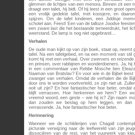
glimmen de lichtjes van een menora. Binnen zit een m
draagt een taliet, hij bidt. Of hij leest in een groot 
een vrolijk gedekte tafel, met koosjere, en daarom 
spijzen. Om de tafel kinderen, een Jiddisje m
schotel aan. Feest! Een van de talloze Joodse feesten.
een zware last die het bestaande terneerdrukt, het lich
weerstand. De lamp is nog niet opgebrand…
Verhalen
De oude man kijkt op van zijn boek, staat op, neemt 
tafel. Na een tafelgebed, en na een moment van stil g
komt hij met een verhaal. Over zwervers en reizende
en prinsen, over rabbijnen en wonderdoeners. Ja, hij 
in een commentaar van Rebbe Mosche ben Eleaza
Naaman van Bratslav? En voor wie in de Bijbel leest w
zwanger van verhalen. Omdat de verhalen die de Bij
door ons te worden voortverteld, ze zijn niet uit. Zull
ooit uit zijn? En hoe fantastischer hoe beter, omdat
blijft verrassen. Hoe herkennen we hem? Een won
vreemd woord, een geste – wie hij is? Zijn naam m
dan zouden we beslag op hem leggen, en dan i
verrassende. Ja, hoe fantastischer hoe beter.
Herinnering
Wanneer we de schilderijen van Chagall contempl
picturale verwijzing naar de leefwereld van zijn je
dissociëren van de rest, van het vuurwerk van kle