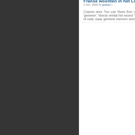
Franse woorden in het L
1 mrt, 2020 In
proses
|
Column door Ton van Reen Een van
'gemeen'. Vooral omdat het woord 
of stad, waar gemene mensen wone