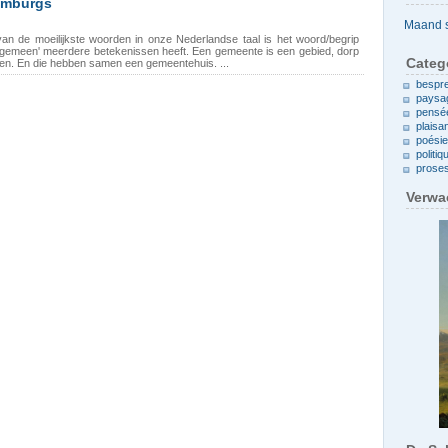
imburgs
Archieven
 de moeilijkste woorden in onze Nederlandse taal is het woord/begrip
'gemeen' meerdere betekenissen heeft. Een gemeente is een gebied, dorp
Categ
n. En die hebben samen een gemeentehuis. ...
bespr
paysa
pensé
plaisa
poési
politiq
prose
Verwa