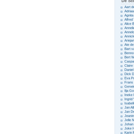
De Sch
Aart d
Adriaa
Agnita
Alfred 
Alice
Anneli
Annelo
Annic
Arieja
Ate d
Bart v
Benno
Bert 
Caspar
Claire
Daniel
Dick D
Eva P
Frans 
Gerwin
Ilja Go
Ineke
Ingrid
Isabel
Jan Al
Jan D
Jeani
Jelle
Johan 
Joke 
Karin 