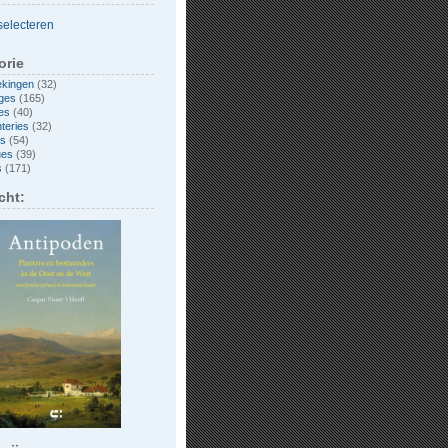
orie
ekingen
(32)
ges
(165)
es
(40)
nteries
(32)
es
(54)
ues
(39)
s
(171)
cht: