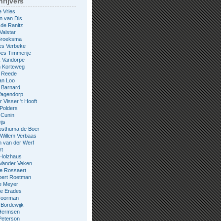
rijvers
e Vries
n van Dis
 de Ranitz
Valstar
 Broeksma
es Verbeke
es Timmerije
k Vandorpe
n Korteweg
e Reede
an Loo
 Barnard
Wagendorp
 Visser 't Hooft
 Polders
 Cunin
ijs
osthuma de Boer
Willem Verbaas
 van der Werf
rt
 Holzhaus
 Vander Veken
le Rossaert
bert Roetman
e Meyer
ne Erades
 Noorman
Bordewijk
Hermsen
Peterson