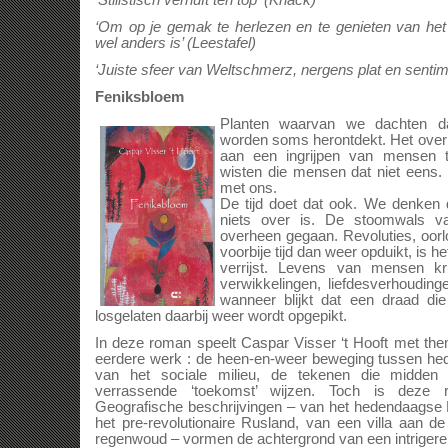
‘Stilistisch vernuft ten top’
(Knack)
‘Om op je gemak te herlezen en te genieten van het 
wel anders is’ (Leestafel)
‘Juiste sfeer van Weltschmerz, nergens plat en sentim
Feniksbloem
Planten waarvan we dachten da
worden soms herontdekt. Het over
aan een ingrijpen van mensen t
wisten die mensen dat niet eens. 
met ons.
De tijd doet dat ook. We denken
niets over is. De stoomwals v
overheen gegaan. Revoluties, oorl
voorbije tijd dan weer opduikt, is het
verrijst. Levens van mensen kr
verwikkelingen, liefdesverhouding
wanneer blijkt dat een draad di
losgelaten daarbij weer wordt opgepikt.
In deze roman speelt Caspar Visser ‘t Hooft met the
eerdere werk : de heen-en-weer beweging tussen hed
van het sociale milieu, de tekenen die midden i
verrassende ‘toekomst’ wijzen. Toch is deze
Geografische beschrijvingen – van het hedendaagse
het pre-revolutionaire Rusland, van een villa aan d
regenwoud – vormen de achtergrond van een intrigere