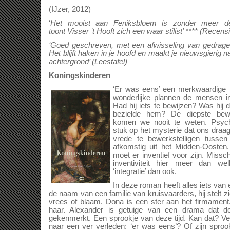
(IJzer, 2012)
‘
Het mooist aan Feniksbloem is zonder meer de st
toont
Visser ’t Hooft zich een waar stilist’ **** (Recen
‘Goed geschreven, met een afwisseling van gedragen
Het blijft haken in je hoofd en maakt je nieuwsgierig 
achtergrond’ (Leestafel)
Koningskinderen
‘Er was eens’ een merkwaardige
wonderlijke plannen de mensen in
Had hij iets te bewijzen? Was hij
bezielde hem? De diepste be
komen we nooit te weten. Psych
stuk op het mysterie dat ons draa
vrede te bewerkstelligen tusse
afkomstig uit het Midden-Oosten.
moet er inventief voor zijn. Miss
inventiviteit hier meer dan we
‘integratie’ dan ook.
In deze roman heeft alles iets van
de naam van een familie van kruisvaarders, hij stelt z
vrees of blaam. Dona is een ster aan het firmament
haar. Alexander is getuige van een drama dat do
gekenmerkt. Een sprookje van deze tijd. Kan dat? Verw
naar een ver verleden: ‘er was eens’? Of zijn sprook