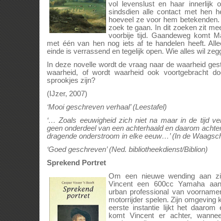
vol levenslust en haar innerlijk 
sindsdien alle contact met hen he
hoeveel ze voor hem betekenden. 
zoek te gaan. In dit zoeken zit me
voorbije tijd. Gaandeweg komt Mar
met één van hen nog iets af te handelen heeft. Alle
einde is verrassend en tegelijk open. Wie alles wil ze
In deze novelle wordt de vraag naar de waarheid geste
waarheid, of wordt waarheid ook voortgebracht do
sprookjes zijn?
(IJzer, 2007)
‘Mooi geschreven verhaal’ (Leestafel)
‘… Zoals eeuwigheid zich niet na maar in de tijd ve
geen onderdeel van een achterhaald en daarom achter
dragende onderstroom in elke eeuw…’ (In de Waagsch
‘Goed geschreven’ (Ned. bibliotheekdienst/Biblion)
Sprekend Portret
Om een nieuwe wending aan zij
Vincent een 600cc Yamaha aan.
urban professional van voornamen
motorrijder spelen. Zijn omgeving k
eerste instantie lijkt het daarom
komt Vincent er achter, wannee