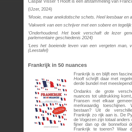
Caspar Visser ’t Hooft is een afstammeling van Franci
(IJzer, 2024)
‘Mooie, maar anekdotische schets. Heel leesbaar en aan
‘Vakwerk van een schrijver met een sobere en tegelijk 
‘Onderhoudend. Het boek verschaft de lezer genoe
parlementaire geschiedenis 2024)
‘Lees het boeiende leven van een vergeten man, va
(Leestafel)
Frankrijk in 50 nuances
Frankrijk is en blijft een fasci
Hooft
schrijft daar met regelm
derde bundel met meeslepend
Ondanks de grote verschei
nuances tot uitdrukking komt,
Fransen met elkaar gemee
merkwaardig toeschijnen.
bestaan? Uit de verschil
Frankrijk zo rijk aan is. De P
de Vogezen zijn totaal anders
fijner dan op de bonnefooi 
Frankrijk te toeren? Waar