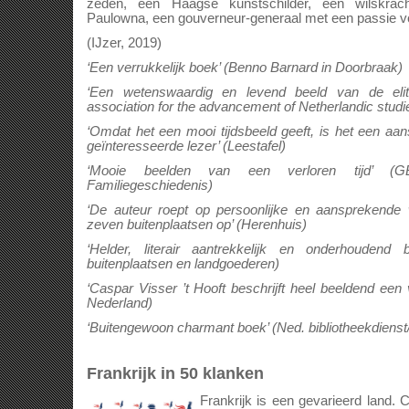
zeden, een Haagse kunstschilder, een wilskra
Paulowna, een gouverneur-generaal met een passie 
(IJzer, 2019)
‘Een verrukkelijk boek’ (Benno Barnard in Doorbraak)
‘Een wetenswaardig en levend beeld van de el
association for the advancement of Netherlandic studi
‘Omdat het een mooi tijdsbeeld geeft, is het een aa
geïnteresseerde lezer’ (Leestafel)
‘Mooie beelden van een verloren tijd’ 
Familiegeschiedenis)
‘De auteur roept op persoonlijke en aansprekende
zeven buitenplaatsen op’ (Herenhuis)
‘Helder, literair aantrekkelijk en onderhoudend b
buitenplaatsen en landgoederen)
‘Caspar Visser ’t Hooft beschrijft heel beeldend een
Nederland)
‘Buitengewoon charmant boek’ (Ned. bibliotheekdienst/
Frankrijk in 50 klanken
Frankrijk is een gevarieerd land. 