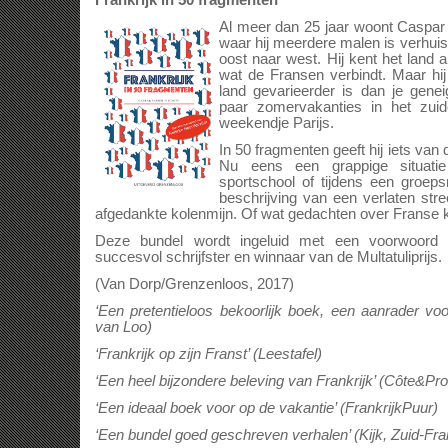
Frankrijk in 50 fragmenten
Al meer dan 25 jaar woont Caspar V
waar hij meerdere malen is verhuis
oost naar west. Hij kent het land 
wat de Fransen verbindt. Maar hij
land gevarieerder is dan je gene
paar zomervakanties in het zu
weekendje Parijs.
In 50 fragmenten geeft hij iets va
Nu eens een grappige situatie
sportschool of tijdens een groep
beschrijving van een verlaten str
afgedankte kolenmijn. Of wat gedachten over Franse kun
Deze bundel wordt ingeluid met een voorwoord v
succesvol schrijfster en winnaar van de Multatuliprijs.
(Van Dorp/Grenzenloos, 2017)
‘Een pretentieloos bekoorlijk boek, een aanrader voor
van Loo)
‘Frankrijk op zijn Franst’ (Leestafel)
‘Een heel bijzondere beleving van Frankrijk’ (Côte&Pr
‘Een ideaal boek voor op de vakantie’ (FrankrijkPuur)
‘Een bundel goed geschreven verhalen’ (Kijk, Zuid-Fran