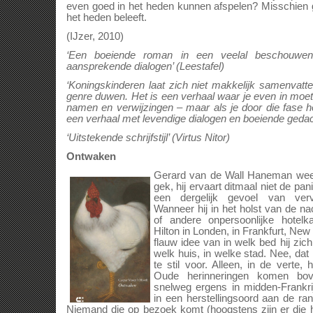
even goed in het heden kunnen afspelen? Misschien 
het heden beleeft.
(IJzer, 2010)
‘Een boeiende roman in een veelal beschouwend
aansprekende dialogen’ (Leestafel)
‘Koningskinderen laat zich niet makkelijk samenvatt
genre duwen. Het is een verhaal waar je even in mo
namen en verwijzingen – maar als je door die fase h
een verhaal met levendige dialogen en boeiende geda
‘Uitstekende schrijfstijl’ (Virtus Nitor)
Ontwaken
Gerard van de Wall Haneman weet n
gek, hij ervaart ditmaal niet de pa
een dergelijk gevoel van ver
Wanneer hij in het holst van de n
of andere onpersoonlijke hotelk
Hilton in Londen, in Frankfurt, New 
flauw idee van in welk bed hij zich 
welk huis, in welke stad. Nee, dat 
te stil voor. Alleen, in de verte,
Oude herinneringen komen bo
snelweg ergens in midden-Frankri
in een herstellingsoord aan de ra
Niemand die op bezoek komt (hoogstens zijn er die 