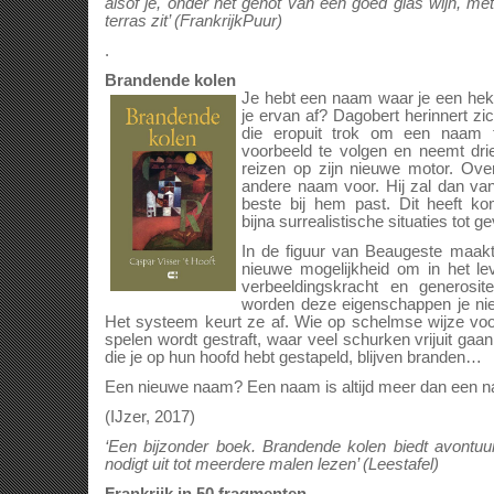
alsof je, onder het genot van een goed glas wijn, me
terras zit’ (FrankrijkPuur)
.
Brandende kolen
Je hebt een naam waar je een hek
je ervan af? Dagobert herinnert zi
die eropuit trok om een naam te
voorbeeld te volgen en neemt dri
reizen op zijn nieuwe motor. Over
andere naam voor. Hij zal dan va
beste bij hem past. Dit heeft ko
bijna surrealistische situaties tot ge
In de figuur van Beaugeste maak
nieuwe mogelijkheid om in het le
verbeeldingskracht en generositei
worden deze eigenschappen je niet
Het systeem keurt ze af. Wie op schelmse wijze vo
spelen wordt gestraft, waar veel schurken vrijuit ga
die je op hun hoofd hebt gestapeld, blijven branden…
Een nieuwe naam? Een naam is altijd meer dan een 
(IJzer, 2017)
‘Een bijzonder boek. Brandende kolen biedt avontuu
nodigt uit tot meerdere malen lezen’ (Leestafel)