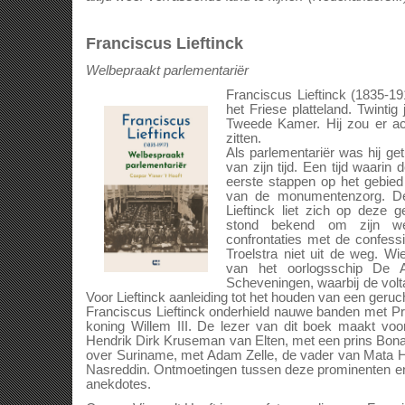
Franciscus Lieftinck
Welbepraakt parlementariër
Franciscus Lieftinck (1835-19
het Friese platteland. Twintig j
Tweede Kamer. Hij zou er acht
zitten.
Als parlementariër was hij ge
van zijn tijd. Een tijd waarin
eerste stappen op het gebied
van de monumentenzorg. De 
Lieftinck liet zich op deze g
stond bekend om zijn wel
confrontaties met de confessi
Troelstra niet uit de weg. W
van het oorlogsschip De 
Scheveningen, waarbij de volt
Voor Lieftinck aanleiding tot het houden van een ger
Franciscus Lieftinck onderhield nauwe banden met Pr
koning Willem III. De lezer van dit boek maakt voo
Hendrik Dirk Kruseman van Elten, met een prins Bona
over Suriname, met Adam Zelle, de vader van Mata H
Nasreddin. Ontmoetingen tussen deze prominenten en 
anekdotes.