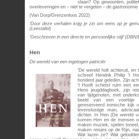
slaan? Op gewoonten, politiek
overleveringen en – niet te vergeten – de gastronomie 
(Van Dorp/Grenzenloos 2022)
‘Door deze verhalen krijg je zin om eens op je gema
(Leestafel)
‘Geschreven in een directe en persoonlijke stijl’ (DBN/B
Hen
De wereld van een ingetogen patriciër
‘De wereld holt achteruit, en to
schreef Hendrik Philip ’t Ho
honderd jaar geleden. Zijn ac
’t Hooft schetst ruim een e
Hens jeugddagboek, zijn rei
van tijdgenoten, met onder
beeld van een voorbije 
gereserveerd ironische kijk
levenslustige man, advocaat,
dichter. In Hen (De wereld va
komen Hen en de mensen om
maken muziek, spelen toneel, 
maken reisjes op de Rijn, na
Wat lazen ze? Wat geloofd