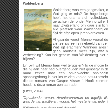
Waldenberg
Waldenberg was een gangmaker, op
Wat ging er mis? De hoge bergen
heeft het drama zich voltrokken
geruchten de ronde. Menno wil er he
naar Zwitserland om daar zijn lich
alle plaatsen waar Waldenberg en 
Syl de afgelopen jaren verbleven.
Al gaande wordt Menno vooral doo
ziet ze als een zinnebeeld van ve
Wat ligt erachter? Wanneer alles 
geen raadsels meer zijn, wat bl
verbeelding? Kan het geheim van Waldenberg niet m
blijven?
En Syl, wil Menno haar wel terugzien? Is de mooie h
die hij aan haar had overgehouden niet genoeg? In
maar zeker naar een onverwachte ontknopin
spanningsboog is niet los te zien van de natuurbesc
die de romans van Caspar Visser ’t Hooft kenmer
houdt, is deze roman een aanrader.
(IJzer, 2014)
‘Opvallende roman. Avonturenroman en tegelijk fil
waarde van traditie en, vooral, het mysterie van ieder 