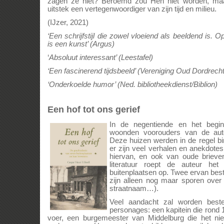
zagen ze niet? Beroemd zou Hen niet worden, maar
uitstek een vertegenwoordiger van zijn tijd en milieu.
(IJzer, 2021)
‘Een schrijfstijl die zowel vloeiend als beeldend is
is een kunst’ (Argus)
‘
Absoluut interessant’ (Leestafel)
‘Een fascinerend tijdsbeeld’ (Vereniging Oud Dordrecht
‘Onderkoelde humor’ (Ned. bibliotheekdienst/Biblion)
Een hof tot ons gerief
In de negentiende en het begi
woonden voorouders van de auteu
Deze huizen werden in de regel bi
er zijn veel verhalen en anekdot
hiervan, en ook van oude brieven
literatuur roept de auteur h
buitenplaatsen op. Twee ervan best
zijn alleen nog maar sporen over
straatnaam…).
Veel aandacht zal worden best
personages: een kapitein die rond
voer, een burgemeester van Middelburg die het n