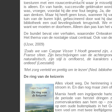
toesturen met een rouwcentrumlucht waar je misselij
is alleen. En van harde, succesvolle geldmaker wordt
was, vroeger, voordat hij die ene fout beging. Ja, die 
aan denken. Maar hij heeft geen keus, wanneer hij va
tuin van de buren kijkt, gefascineerd door wat hij daa
bibliotheek een oud lievelingsboek terugvindt. We
want we moeten er doorheen. Alleen dan pas kan het
De bundel bevat vier verhalen, waaronder Ontwak
Het thema van de nostalgie staat centraal. Ook van d
(IJzer, 2009)
‘Zoals we van Caspar Visser ’t Hooft gewend zijn,
Franse sfeer. Zijn beschrijvingen van de achtergron
naturalistisch, zijn stijl is omfloerst, de karakter
ontleed’ (Leestafel)
‘Met zorg verteld en prettig om te lezen’ (Ned. biblioth
De ring van de keizerin
Alles vloeit weg. De herinnerin
stroom in. En dan nog maar zien of j
Marnix heeft een ingrijpende hart
de periode van herstel dringen 
zomervakanties aan hem op – zo
op een oude buitenplaats in het Ge
toen veel om met twee leeftijdgeno