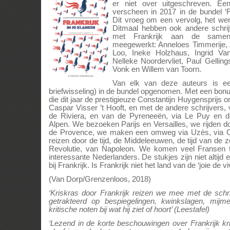
er niet over uitgeschreven. Ee
verscheen in 2017 in de bundel ‘F
Dit vroeg om een vervolg, het werd
Ditmaal hebben ook andere schri
met Frankrijk aan de samens
meegewerkt: Anneloes Timmerije, 
Loo, Ineke Holzhaus, Ingrid Van
Nelleke Noordervliet, Paul Gellin
Vonk en Willem van Toorn.
Van elk van deze auteurs is een
briefwisseling) in de bundel opgenomen. Met een bonu
die dit jaar de prestigieuze Constantijn Huygensprijs 
Caspar Visser ’t Hooft, en met de andere schrijvers
de Riviera, en van de Pyreneeën, via Le Puy en 
Alpen. We bezoeken Parijs en Versailles, we rijden 
de Provence, we maken een omweg via Uzès, via 
reizen door de tijd, de Middeleeuwen, de tijd van de
Revolutie, van Napoleon. We komen veel Fransen 
interessante Nederlanders. De stukjes zijn niet altijd
bij Frankrijk. Is Frankrijk niet het land van de ‘joie de vi
(Van Dorp/Grenzenloos, 2018)
‘Kriskras door Frankrijk reizen we mee met de schr
getrakteerd op bespiegelingen, kwinkslagen, mijm
kritische noten bij wat hij ziet of hoort’ (Leestafel)
‘Lezend in de korte beschouwingen over Frankrijk kri