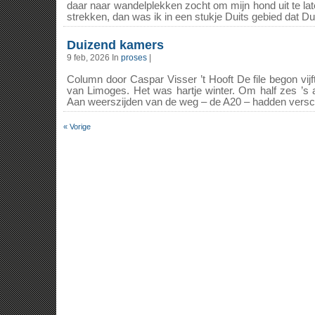
daar naar wandelplekken zocht om mijn hond uit te late
strekken, dan was ik in een stukje Duits gebied dat Duit
Duizend kamers
9 feb, 2026 In
proses
|
Column door Caspar Visser ’t Hooft De file begon vijf
van Limoges. Het was hartje winter. Om half zes ’s 
Aan weerszijden van de weg – de A20 – hadden versch
« Vorige