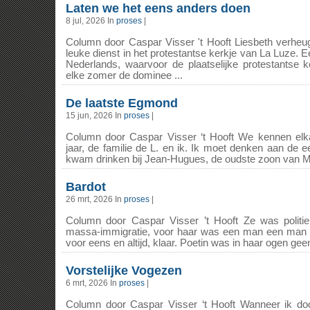
Laten we het eens anders doen
8 jul, 2026 In
proses
|
Column door Caspar Visser 't Hooft Liesbeth verheug
leuke dienst in het protestantse kerkje van La Luze. E
Nederlands, waarvoor de plaatselijke protestantse k
elke zomer de dominee ...
De laatste Egmond
15 jun, 2026 In
proses
|
Column door Caspar Visser ‘t Hooft We kennen elka
jaar, de familie de L. en ik. Ik moet denken aan de e
kwam drinken bij Jean-Hugues, de oudste zoon van M
Bardot
26 mrt, 2026 In
proses
|
Column door Caspar Visser ’t Hooft Ze was politie
massa-immigratie, voor haar was een man een man
voor eens en altijd, klaar. Poetin was in haar ogen gee
Vorstelijke Vogezen
6 mrt, 2026 In
proses
|
Column door Caspar Visser ‘t Hooft Wanneer ik do