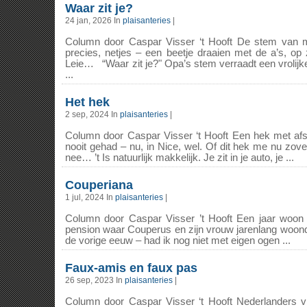
Waar zit je?
24 jan, 2026 In
plaisanteries
|
Column door Caspar Visser ‘t Hooft De stem van mi
precies, netjes – een beetje draaien met de a’s, op 
Leie… “Waar zit je?" Opa’s stem verraadt een vrolijke
...
Het hek
2 sep, 2024 In
plaisanteries
|
Column door Caspar Visser ‘t Hooft Een hek met afs
nooit gehad – nu, in Nice, wel. Of dit hek me nu zov
nee… ’t Is natuurlijk makkelijk. Je zit in je auto, je ...
Couperiana
1 jul, 2024 In
plaisanteries
|
Column door Caspar Visser ’t Hooft Een jaar woon 
pension waar Couperus en zijn vrouw jarenlang woond
de vorige eeuw – had ik nog niet met eigen ogen ...
Faux-amis en faux pas
26 sep, 2023 In
plaisanteries
|
Column door Caspar Visser ‘t Hooft Nederlanders v