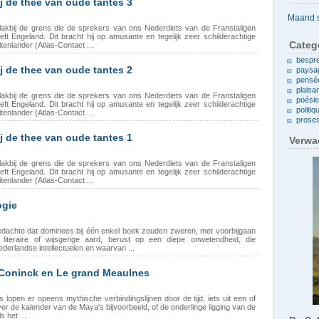
j de thee van oude tantes 3
Archieven
akbij de grens die de sprekers van ons Nederdiets van de Franstaligen
reft Engeland. Dit bracht hij op amusante en tegelijk zeer schilderachtige
Categ
itenlander (Atlas-Contact ...
bespr
j de thee van oude tantes 2
paysa
pensé
plaisa
akbij de grens die de sprekers van ons Nederdiets van de Franstaligen
poési
reft Engeland. Dit bracht hij op amusante en tegelijk zeer schilderachtige
politiq
itenlander (Atlas-Contact ...
prose
j de thee van oude tantes 1
Verwa
akbij de grens die de sprekers van ons Nederdiets van de Franstaligen
reft Engeland. Dit bracht hij op amusante en tegelijk zeer schilderachtige
itenlander (Atlas-Contact ...
ogie
achte dat dominees bij één enkel boek zouden zweren, met voorbijgaan
 literaire of wijsgerige aard, berust op een diepe onwetendheid, die
ederlandse intellectuelen en waarvan ...
Coninck en Le grand Meaulnes
pen er opeens mythische verbindingslijnen door de tijd, iets uit een of
ver de kalender van de Maya's bijvoorbeeld, of de onderlinge ligging van de
s het ...