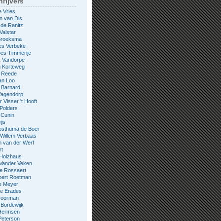
rijvers
e Vries
n van Dis
 de Ranitz
Valstar
 Broeksma
es Verbeke
es Timmerije
k Vandorpe
n Korteweg
e Reede
an Loo
 Barnard
Wagendorp
 Visser 't Hooft
 Polders
 Cunin
ijs
osthuma de Boer
Willem Verbaas
 van der Werf
rt
 Holzhaus
 Vander Veken
le Rossaert
bert Roetman
e Meyer
ne Erades
 Noorman
Bordewijk
Hermsen
Peterson