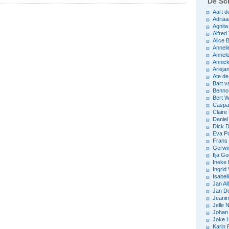
De Sch
Aart d
Adriaa
Agnita
Alfred 
Alice
Anneli
Annelo
Annic
Arieja
Ate d
Bart v
Benno
Bert 
Caspar
Claire
Daniel
Dick D
Eva P
Frans 
Gerwin
Ilja Go
Ineke
Ingrid
Isabel
Jan Al
Jan D
Jeani
Jelle
Johan 
Joke 
Karin 