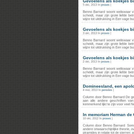
Gevoelens als koekjes bi
5 okt, 2013 In
proses
|
Benno Barnard woont weliswaar vl
scheidt, maar zijn grote liefde bet
wijze tot uitdrukking in Een vage bu
Gevoelens als koekjes bi
3 okt, 2013 In
proses
|
Benno Barnard woont weliswaar vl
scheidt, maar zijn grote liefde bet
wijze tot uitdrukking in Een vage bu
Gevoelens als koekjes bi
2 okt, 2013 In
proses
|
Benno Barnard woont weliswaar vl
scheidt, maar zijn grote liefde bet
wijze tot uitdrukking in Een vage bu
Domineesland, een apol
4 mei, 2013 In
pensées
|
Column door Benno Barnard De ged
aan alle andere geschriften van
kenmerkend lijkt te zijn voor veel N
In memoriam Herman de 
10 okt, 2012 In
proses
|
Column door Benno Barnard Soms lo
andere onwaarschijnlijke theorie, o
piramides in relatie tot de sterren: al