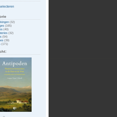
orie
ekingen
(32)
ges
(165)
es
(40)
nteries
(32)
es
(54)
ues
(39)
s
(171)
cht: