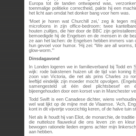
Europa tot de tanden ontwapend was, verzonken
toenmalige politieke correctheid, pakte hij een mach
het licht aan omdat het donker bang voor hem was.
‘Moet je horen wat Churchill zei,’ zeg ik tegen m
microfoons in zijn office-bedroom: twee kantelba
houten zuiltjes, die hier door de BBC zijn geïnstalleer
bemoedigde hij de Engelsen en de mensen in de bez
ze aan het lachen: de Engelsen hebben immers van 
hun gevoel voor humor. ‘Hij zei: “We are all worms, b
glow-worm.”’
Dinsdagavond
In Londen logeren we in familieverband bij Todd en 
wijk: rode bakstenen huizen uit de tijd van koning 
zoon van Victoria, die net als prins Charles zo r
leeftijd eindelijk zijn moeder mocht opvolgen. (Engel
samengesteld uit één deel plichtsbesef en één
bijeengehouden door een korset van in Manchester verv
Todd Swift is een Canadese dichter, wiens verhoudin
wel wat lijkt op de mijne met de Vlaamse. ‘Ach, Engel
kont in dit vijvertje voorzichtig keren, of de halve tuin
Net als ik houdt hij van Eliot, de monarchie, de traditi
die nutteloze flauwekul die ons leven zin en kleu
bewogen rationele lieden ergens achter mijn linkersch
aan hebben.