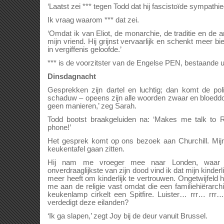
‘Laatst zei *** tegen Todd dat hij fascistoïde sympathi
Ik vraag waarom *** dat zei.
‘Omdat ik van Eliot, de monarchie, de traditie en de 
mijn vriend. Hij grijnst vervaarlijk en schenkt meer bie
in vergiffenis geloofde.’
*** is de voorzitster van de Engelse PEN, bestaande uit
Dinsdagnacht
Gesprekken zijn dartel en luchtig; dan komt de pol
schaduw – opeens zijn alle woorden zwaar en bloeddo
geen manieren,’ zeg Sarah.
Todd bootst braakgeluiden na: ‘Makes me talk to R
phone!’
Het gesprek komt op ons bezoek aan Churchill. Mij
keukentafel gaan zitten.
Hij nam me vroeger mee naar Londen, waar 
onverdraaglijkste van zijn dood vind ik dat mijn kinde
meer heeft om kinderlijk te vertrouwen. Ongetwijfeld 
me aan de religie vast omdat die een familiehiërarch
keukenlamp cirkelt een Spitfire. Luister… rrr… rrr
verdedigt deze eilanden?
‘Ik ga slapen,’ zegt Joy bij de deur vanuit Brussel.