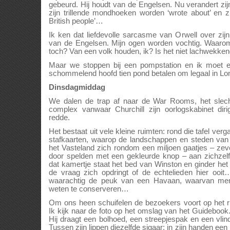
gebeurd. Hij houdt van de Engelsen. Nu verandert zij
zijn trillende mondhoeken worden ‘wrote about’ en z
British people’…
Ik ken dat liefdevolle sarcasme van Orwell over zij
van de Engelsen. Mijn ogen worden vochtig. Waarom
toch? Van een volk houden, ik? Is het niet lachwekke
Maar we stoppen bij een pompstation en ik moet e
schommelend hoofd tien pond betalen om legaal in Lo
Dinsdagmiddag
We dalen de trap af naar de War Rooms, het slech
complex vanwaar Churchill zijn oorlogskabinet dir
redde.
Het bestaat uit vele kleine ruimten: rond die tafel ve
stafkaarten, waarop de landschappen en steden van 
het Vasteland zich rondom een miljoen gaatjes – zev
door spelden met een gekleurde knop – aan zichzelf 
dat kamertje staat het bed van Winston en ginder he
de vraag zich opdringt of de echtelieden hier ooi
waarachtig de peuk van een Havaan, waarvan men 
weten te conserveren…
Om ons heen schuifelen de bezoekers voort op het r
Ik kijk naar de foto op het omslag van het Guidebook
Hij draagt een bolhoed, een streepjespak en een vlind
Tussen zijn lippen diezelfde sigaar; in zijn handen een