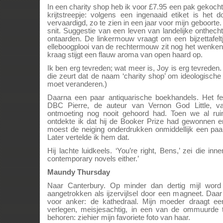
In een charity shop heb ik voor £7.95 een pak gekocht
krijtstreepje: volgens een ingenaaid etiket is het 
vervaardigd, zo te zien in een jaar voor mijn geboorte
snit. Suggestie van een leven van landelijke onthecht
ontaarden. De linkermouw vraagt om een bijzettafelt
elleboogplooi van de rechtermouw zit nog het wenken 
kraag stijgt een flauw aroma van open haard op.
Ik ben erg tevreden; wat meer is, Joy is erg tevreden
die zeurt dat de naam ‘charity shop’ om ideologische 
moet veranderen.)
Daarna een paar antiquarische boekhandels. Het 
DBC Pierre, de auteur van Vernon God Little, va
ontmoeting nog nooit gehoord had. Toen we al ru
ontdekte ik dat hij de Booker Prize had gewonnen 
moest de neiging onderdrukken onmiddellijk een paa
Later vertelde ik hem dat.
Hij lachte luidkeels. ‘You’re right, Bens,’ zei die in
contemporary novels either.’
Maundy Thursday
Naar Canterbury. Op minder dan dertig mijl word 
aangetrokken als ijzervijlsel door een magneet. Daar
voor anker: de kathedraal. Mijn moeder draagt ee
verlegen, meisjesachtig, in een van de ommuurde t
behoren: ziehier mijn favoriete foto van haar.