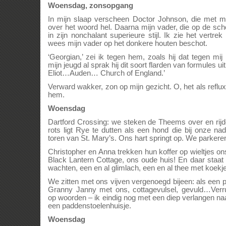
Woensdag, zonsopgang
In mijn slaap verscheen Doctor Johnson, die met m
over het woord hel. Daarna mijn vader, die op de sc
in zijn nonchalant superieure stijl. Ik zie het vertre
wees mijn vader op het donkere houten beschot.
‘Georgian,’ zei ik tegen hem, zoals hij dat tegen mi
mijn jeugd al sprak hij dit soort flarden van formules 
Eliot…Auden… Church of England.’
Verward wakker, zon op mijn gezicht. O, het als refl
hem.
Woensdag
Dartford Crossing: we steken de Theems over en rijd
rots ligt Rye te dutten als een hond die bij onze na
toren van St. Mary’s. Ons hart springt op. We parkere
Christopher en Anna trekken hun koffer op wieltjes ons
Black Lantern Cottage, ons oude huis! En daar staat
wachten, een en al glimlach, een en al thee met koekje
We zitten met ons vijven vergenoegd bijeen: als een p
Granny Janny met ons, cottagevulsel, gevuld…Verruk
op woorden – ik eindig nog met een diep verlangen naa
een paddenstoelenhuisje.
Woensdag