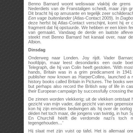
Benno Barnard woont weliswaar vlakbij de grens
Nederdiets van de Franstaligen scheidt, maar zijn gro
Dit bracht hij op amusante en tegelijk zeer schilderach
Een vage buitenlander
(Atlas-Contact 2009). In
Dagboe
deze herfst bij Atlas-Contact verschijnt, komt hij er o
fragment dat hij opstuurde. We hebben er een klein feui
van gemaakt. Vandaag de derde en laatste afleveri
steekt met Benno Barnard het kanaal over, naar de 
Albion.
Dinsdag
Onderweg naar Londen. Joy rijdt. Vader Barnar
hoofdpijn, maar leest desondanks een oude boe
Telegraph, die hij van Colin heeft gestolen. ‘With most
hands, Britain was in a grim predicament in 1941 
publisher now known as HarperCollins, launched a r
history books called Britain in Pictures. The books w
but perhaps also record the British way of life in 
their European campaign by successfully crossing the
De zinnen worden vlekkerig; uit de vlekken ontstaat
gezicht van mijn vader, dat gezicht van een gepension
kon hij zijn emoties bedwingen als hij over de oorlo
déden het toch maar, die jongens van twintig, in hun 
En Churchill hééft die verdomde nazi’s toch m
tegengehouden…’
Hij slaat met zijn vuist op tafel. Het is allemaal o