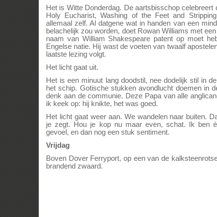
Het is Witte Donderdag. De aartsbisschop celebreer
Holy Eucharist, Washing of the Feet and Stripping 
allemaal zelf. Al datgene wat in handen van een mind
belachelijk zou worden, doet Rowan Williams met een 
naam van William Shakespeare patent op moet he
Engelse natie. Hij wast de voeten van twaalf apostelen.
laatste lezing volgt.
Het licht gaat uit.
Het is een minuut lang doodstil, nee dodelijk stil in
het schip. Gotische stukken avondlucht doemen in de
denk aan de communie. Deze Papa van alle anglicanen
ik keek op: hij knikte, het was goed.
Het licht gaat weer aan. We wandelen naar buiten. 
je zegt. Hou je kop nu maar even, schat. Ik ben 
gevoel, en dan nog een stuk sentiment.
Vrijdag
Boven Dover Ferryport, op een van de kalksteenrotse
brandend zwaard.