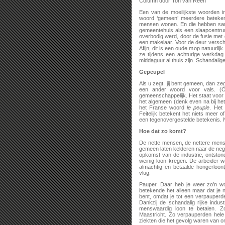
Column door Ton van Reen
Een van de moeilijkste woorden i
woord ‘gemeen’ meerdere beteken
mensen wonen. En die hebben sam
gemeentehuis als een slaapcentr
overbodig werd, door de fusie met
een makelaar. Voor de deur versch
Afijn, dit is een oude mop natuurli
ze tijdens een achturige werkdag
middaguur al thuis zijn. Schandali
Gepeupel
Als u zegt, jij bent gemeen, dan z
een ander woord voor vals. (Oo
gemeenschappelijk. Het staat voor 
het algemeen (denk even na bij he
het Franse woord
le peuple
. Het 
Feitelijk betekent het niets meer 
een tegenovergestelde betekenis. Nu
Hoe dat zo komt?
De nette mensen, de nettere men
gemeen laten kelderen naar de nega
opkomst van de industrie, ontston
weinig loon kregen. De arbeider 
almachtig en betaalde hongerloon
vlug.
Pauper. Daar heb je weer zo’n w
betekende het alleen maar dat je 
bent, omdat je tot een verpaupe
Dankzij de schandalig rijke indu
menswaardig loon te betalen. Z
Maastricht. Zo verpauperden hele 
ziekten die het gevolg waren van on