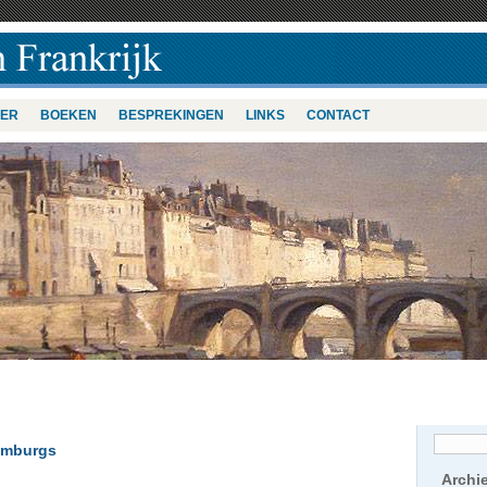
VER
BOEKEN
BESPREKINGEN
LINKS
CONTACT
imburgs
Archi