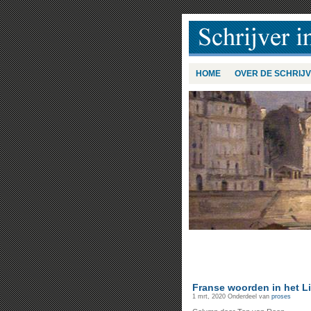
HOME
OVER DE SCHRIJ
Franse woorden in het L
1 mrt, 2020
Onderdeel van
proses