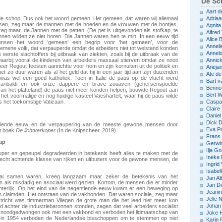
De Sch
Aart d
 de schop. Dus ook het woord gemeen. Het gemeen, dat waren wij allemaal
Adriaa
sen, zeg maar de mannen met de hoeden en de vrouwen met de bontjes,
Agnita
zeg maar, de Jannen met de petten. (De pet is uitgevonden als stofkap, te
Alfred 
annen wilden ze niet horen. Die Jannen waren hen te min. In een eeuw tijd
Alice
mensen het woord ‘gemeen’ een begrip voor ‘het gemeen’, voor de
Anneli
mene volk, dat verpauperde omdat de arbeiders niet tot welstand konden
Annelo
rste slachtoffers bij uitbraak van ziekten, zoals bij de uitbraak van de
waarbij vooral de kinderen van arbeiders massaal stierven omdat ze nooit
Annic
eer Regout feesten aanrichtte voor hem en zijn kornuiten uit de politiek en
Arieja
et zo duur waren als al het geld dat hij in een jaar tijd aan zijn duizenden
Ate d
was wel een goed katholiek. Toen in Italië de paus op de vlucht werd
Bart v
aribaldi en ook onze dappere en brave zouaven (gehersenspoelde
Benno
 van het platteland) de paus niet meer konden helpen, bouwde Regout aan
Bert 
 het voormalige en nog huidige kasteel Vaeshartelt, waar hij de paus wilde
s het toekomstige Vaticaan.
Caspar
Claire
Daniel
Dick D
ntiende eeuw en de verpaupering van de meeste gewone mensen door
Eva P
et boek
De lichtverkoper
(In de Knipscheer, 2019).
Frans 
ap
Gerwin
Ilja Go
uper en gepeupel degradeerden in betekenis heeft alles te maken met de
Ineke
recht achtende klasse van rijken en uitbuiters voor de gewone mensen, de
Ingrid
Isabel
aal samen waren, kreeg langzaam maar zeker de betekenis van het
Jan Al
en als misdadig en asociaal werd gezien. Kortom, de mensen die er minder
Jan D
chterlijk. Op het eind van de negentiende eeuw kwam er een beweging op
Jeani
n claimden. Het ontstaan van de vakbonden. Dat waren sociale, zeg maar
Jelle
stricht was timmerman Vliegen de grote man die het leed niet meer kon
Johan 
ijd achter de industriebaronnen stonden, zagen dat veel arbeiders socialist
r noodgedwongen ook met een vakbond en verboden het lidmaatschap van
Joke 
g in 1954 verboden de Nederlandse bisschoppen om te stemmen op niet
Karin 