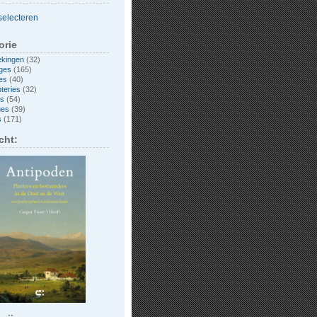
orie
ekingen
(32)
ges
(165)
es
(40)
nteries
(32)
es
(54)
ues
(39)
s
(171)
cht: