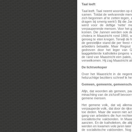
Taal leeft
Taal leeft. Taal neemt woorden op
samen. Totdat de welvarende men
zich begonnen af te zetten tegen, 
dragen bij smerig werk!) Bij die J
werd voor de deftige ‘nette’ 
verpauperende mensen. Voor het ge
komen. Die Jannen werden ook de ee
cholera in Maastricht rond 1860, 
genoeg te eten kregen. Terwijl de h
de geestelijke stand die per feest n
arbeiders betaalde. Maar Regout 
gedreven door het leger van G
laaggeletterde katholieke jongens
de rand van Maastricht een paleis,
verwelkomen. Hij zag Maastricht al
De lichtverkoper
Over het Maastricht in de nege
hebzuchtige bezitters schreef ik h
Gemeen, gemeente, gemeensch
Afijn, dat woorden als gemeen, pa
minachting van de zichzelf bevoor
gemene mensen.
Het gemene volk, dat wij allem
verpauperde volk, dat door de rijk
toe deden. Maar die waren niet a
gang van arbeiders die hun rechte
socialistische vakbonden. In Maa
aanzien. En de katholieken, die alt
werden en kwamen vele jaren late
de socialistische vakbonden. No