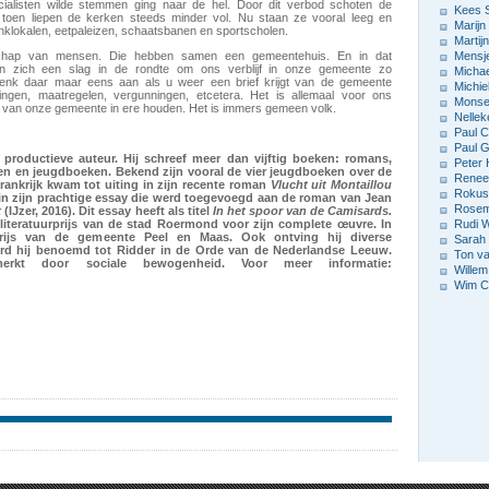
ocialisten wilde stemmen ging naar de hel. Door dit verbod schoten de
Kees 
 toen liepen de kerken steeds minder vol. Nu staan ze vooral leeg en
Marijn
nklokalen, eetpaleizen, schaatsbanen en sportscholen.
Marti
hap van mensen. Die hebben samen een gemeentehuis. En in dat
Mensj
 zich een slag in de rondte om ons verblijf in onze gemeente zo
Michae
enk daar maar eens aan als u weer een brief krijgt van de gemeente
Michie
ingen, maatregelen, vergunningen, etcetera. Het is allemaal voor ons
Monse
 van onze gemeente in ere houden. Het is immers gemeen volk.
Nellek
Paul C
Paul G
productieve auteur. Hij schreef meer dan vijftig boeken: romans,
Peter 
ten en jeugdboeken. Bekend zijn vooral de vier jeugdboeken over de
Renee
Frankrijk kwam tot uiting in zijn recente roman
Vlucht uit Montaillou
Rokus
 in zijn prachtige essay die werd toegevoegd aan de roman van Jean
Rosema
x
(IJzer, 2016). Dit essay heeft als titel
In het spoor van de Camisards.
-literatuurprijs van de stad Roermond voor zijn complete œuvre. In
Rudi 
prijs van de gemeente Peel en Maas. Ook ontving hij diverse
Sarah
erd hij benoemd tot Ridder in de Orde van de Nederlandse Leeuw.
Ton v
erkt door sociale bewogenheid. Voor meer informatie:
Willem
Wim C