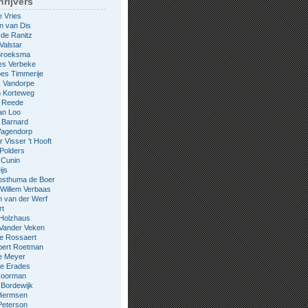
rijvers
e Vries
n van Dis
 de Ranitz
Valstar
 Broeksma
es Verbeke
es Timmerije
k Vandorpe
n Korteweg
e Reede
an Loo
 Barnard
Wagendorp
 Visser 't Hooft
 Polders
 Cunin
ijs
osthuma de Boer
Willem Verbaas
 van der Werf
rt
 Holzhaus
 Vander Veken
le Rossaert
bert Roetman
e Meyer
ne Erades
 Noorman
Bordewijk
Hermsen
Peterson