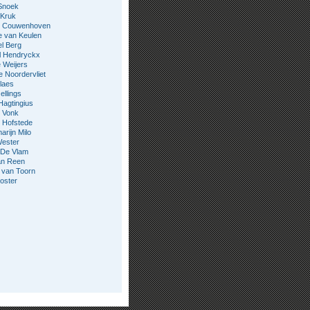
Snoek
 Kruk
jn Couwenhoven
e van Keulen
l Berg
l Hendryckx
 Weijers
e Noordervliet
laes
ellings
Hagtingius
 Vonk
 Hofstede
rijn Milo
Wester
 De Vlam
an Reen
 van Toorn
oster