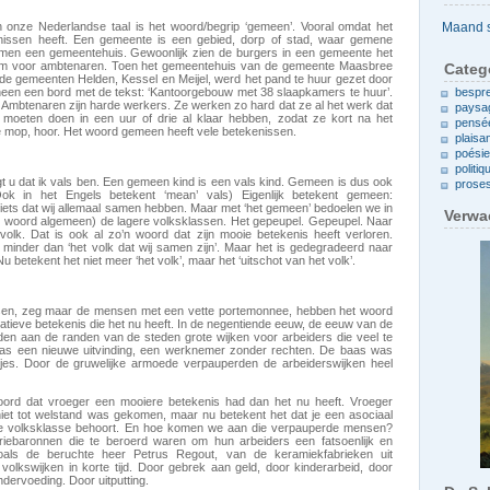
Archieven
n onze Nederlandse taal is het woord/begrip ‘gemeen’. Vooral omdat het
issen heeft. Een gemeente is een gebied, dorp of stad, waar gemene
en een gemeentehuis. Gewoonlijk zien de burgers in een gemeente het
um voor ambtenaren. Toen het gemeentehuis van de gemeente Maasbree
Categ
 de gemeenten Helden, Kessel en Meijel, werd het pand te huur gezet door
een een bord met de tekst: ‘Kantoorgebouw met 38 slaapkamers te huur’.
bespr
jk. Ambtenaren zijn harde werkers. Ze werken zo hard dat ze al het werk dat
paysa
 moeten doen in een uur of drie al klaar hebben, zodat ze kort na het
pensé
ge mop, hoor. Het woord gemeen heeft vele betekenissen.
plaisa
poési
politiq
egt u dat ik vals ben. Een gemeen kind is een vals kind. Gemeen is dus ook
prose
k in het Engels betekent ‘mean’ vals) Eigenlijk betekent gemeen:
iets dat wij allemaal samen hebben. Maar met ‘het gemeen’ bedoelen we in
Verwa
t woord algemeen) de lagere volksklassen. Het gepeupel. Gepeupel. Naar
volk. Dat is ook al zo’n woord dat zijn mooie betekenis heeft verloren.
of minder dan ‘het volk dat wij samen zijn’. Maar het is gedegradeerd naar
 betekent het niet meer ‘het volk’, maar het ‘uitschot van het volk’.
sen, zeg maar de mensen met een vette portemonnee, hebben het woord
tieve betekenis die het nu heeft. In de negentiende eeuw, de eeuw van de
den aan de randen van de steden grote wijken voor arbeiders die veel te
was een nieuwe uitvinding, een werknemer zonder rechten. De baas was
tjes. Door de gruwelijke armoede verpauperden de arbeiderswijken heel
oord dat vroeger een mooiere betekenis had dan het nu heeft. Vroeger
niet tot welstand was gekomen, maar nu betekent het dat je een asociaal
rde volksklasse behoort. En hoe komen we aan die verpauperde mensen?
striebaronnen die te beroerd waren om hun arbeiders een fatsoenlijk en
oals de beruchte heer Petrus Regout, van de keramiekfabrieken uit
volkswijken in korte tijd. Door gebrek aan geld, door kinderarbeid, door
dervoeding. Door uitputting.