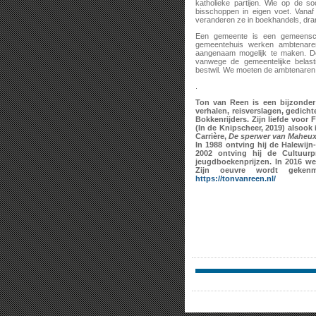
katholieke partijen. Wie op de s
bisschoppen in eigen voet. Vanaf
veranderen ze in boekhandels, dra
Een gemeente is een gemeensc
gemeentehuis werken ambtenaren
aangenaam mogelijk te maken. D
vanwege de gemeentelijke belast
bestwil. We moeten de ambtenaren
.
Ton van Reen is een bijzonder 
verhalen, reisverslagen, gedich
Bokkenrijders. Zijn liefde voor 
(In de Knipscheer, 2019) alsook
Carrière,
De sperwer van Maheu
In 1988 ontving hij de Halewijn
2002 ontving hij de Cultuur
jeugdboekenprijzen. In 2016 w
Zijn oeuvre wordt gekenm
https://tonvanreen.nl/