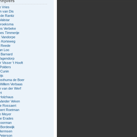
rijvers
e Vries
n van Dis
 de Ranitz
Valstar
 Broeksma
es Verbeke
es Timmerije
k Vandorpe
n Korteweg
e Reede
an Loo
 Barnard
Wagendorp
 Visser 't Hooft
 Polders
 Cunin
ijs
osthuma de Boer
Willem Verbaas
 van der Werf
rt
 Holzhaus
 Vander Veken
le Rossaert
bert Roetman
e Meyer
ne Erades
 Noorman
Bordewijk
Hermsen
Peterson