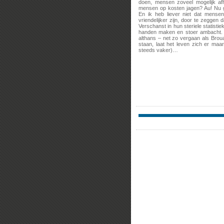
doen, mensen zoveel mogelijk af
mensen op kosten jagen? Au! Nu g
En ik heb liever niet dat mense
vriendelijker zijn, door te zeggen d
Verschanst in hun steriele statisti
handen maken en stoer ambacht. E
althans – net zo vergaan als Brou
staan, laat het leven zich er maa
steeds vaker)…