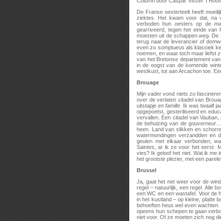
Column door Caspar Visser ‘t Hoof
De Franse oesterteelt heeft moeil
ziektes. Het kwam voor dat, na
verboden hun oesters op de mar
gearriveerd, tegen het einde van 
moesten uit de schappen weg. De 
terug naar de leverancier of domwe
even zo somptueus als klassiek ke
noemen, en waar toch maar liefst 
van het Bretonse departement van
in de oogst van de komende winte
westkust, tot aan Arcachon toe. Ee
Brouage
Mijn vader vond niets zo fascineren
over de verlaten citadel van Brou
uitstapje
en famille
. Ik was twaalf j
opgepoetst, gesteriliseerd en educ
vervallen. Een citadel van Vauban,
de behuizing van de gouverneur… V
heen. Land van slikken en schorre
watermondingen verzandden en de
geulen met elkaar verbonden, waa
Saintes, at ik ze voor het eerst.
vies? Ik geloof het niet. Wat ik me i
het grootste plezier, met een parelend
Brussel
Ja, gaat het net weer voor de wind
regel – natuurlijk, een regel. Alle
een WC en een wastafel. Voor de h
in het kustland – op kleine, platte 
behoeften heus wel even wachten. 
opeens hun schepen te gaan verbo
niet voor. Of ze moeten zich nog d