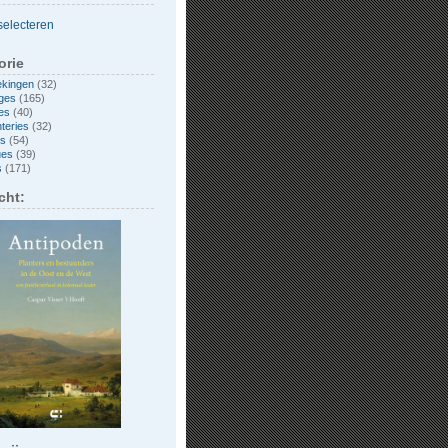
orie
ekingen
(32)
ges
(165)
es
(40)
nteries
(32)
es
(54)
ues
(39)
s
(171)
cht: