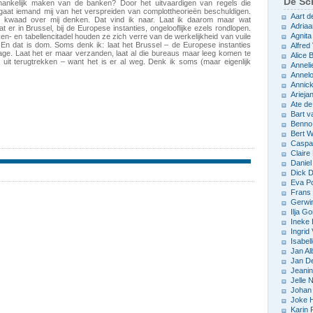
De Sch
hankelijk maken van de banken? Door het uitvaardigen van regels die
aat iemand mij van het verspreiden van complottheorieën beschuldigen.
Aart d
n kwaad over mij denken. Dat vind ik naar. Laat ik daarom maar wat
Adriaa
at er in Brussel, bij de Europese instanties, ongelooflijke ezels rondlopen.
Agnita
eken- en tabellencitadel houden ze zich verre van de werkelijkheid van vuile
n dat is dom. Soms denk ik: laat het Brussel – de Europese instanties
Alfred 
age. Laat het er maar verzanden, laat al die bureaus maar leeg komen te
Alice
r uit terugtrekken – want het is er al weg. Denk ik soms (maar eigenlijk
Anneli
Annelo
Annic
Arieja
Ate d
Bart v
Benno
Bert 
Caspar
Claire
Daniel
Dick D
Eva P
Frans 
Gerwin
Ilja Go
Ineke
Ingrid
Isabel
Jan Al
Jan D
Jeani
Jelle
Johan 
Joke 
Karin 