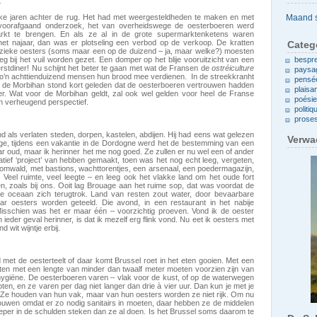
t
Archieven
ijke jaren achter de rug. Het had met weergesteldheden te maken en met
 voorafgaand onderzoek, het van overheidswege de oesterboeren werd
kt te brengen. En als ze al in de grote supermarktenketens waren
het najaar, dan was er plotseling een verbod op de verkoop. De kratten
Categ
zieke oesters (soms maar een op de duizend – ja, maar welke?) moesten
g bij het vuil worden gezet. Een domper op het blije vooruitzicht van een
bespr
rstdiner! Nu schijnt het beter te gaan met wat de Fransen de
ostréiculture
paysa
zo’n achttienduizend mensen hun brood mee verdienen. In de streekkranht
pensé
 de Morbihan stond kort geleden dat de oesterboeren vertrouwen hadden
plaisa
r. Wat voor de Morbihan geldt, zal ook wel gelden voor heel de Franse
poési
n verheugend perspectief.
politiq
prose
d als verlaten steden, dorpen, kastelen, abdijen. Hij had eens wat gelezen
Verwa
age, tijdens een vakantie in de Dordogne werd het de bestemming van een
aar oud, maar ik herinner het me nog goed. Ze zullen er nu wel een of ander
atief ‘project’ van hebben gemaakt, toen was het nog echt leeg, vergeten,
 omwald, met bastions, wachttorentjes, een arsenaal, een poedermagazijn,
eel ruimte, veel leegte – en leeg ook het vlakke land om het oude fort
n, zoals bij ons. Ooit lag Brouage aan het ruime sop, dat was voordat de
 oceaan zich terugtrok. Land van resten zout water, door bevaarbare
r oesters worden geteeld. Die avond, in een restaurant in het nabije
 Misschien was het er maar één – voorzichtig proeven. Vond ik de oester
n ieder geval herinner, is dat ik mezelf erg flink vond. Nu eet ik oesters met
 wit wijntje erbij.
 met de oesterteelt of daar komt Brussel roet in het eten gooien. Met een
 boten met een lengte van minder dan twaalf meter moeten voorzien zijn van
ygiëne. De oesterboeren varen – vlak voor de kust, of op de waterwegen
boten, en ze varen per dag niet langer dan drie à vier uur. Dan kun je met je
Ze houden van hun vak, maar van hun oesters worden ze niet rijk. Om nu
uwen omdat er zo nodig sanitairs in moeten, daar hebben ze de middelen
ieper in de schulden steken dan ze al doen. Is het Brussel soms daarom te