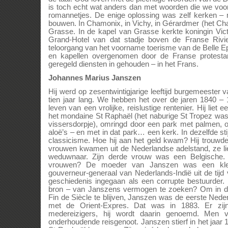
is toch echt wat anders dan met woorden die we voor
romannetjes. De enige oplossing was zelf kerken – m
bouwen. In Chamonix, in Vichy, in Gérardmer (het Ch
Grasse. In de kapel van Grasse kerkte koningin Vict
Grand-Hotel van dat stadje boven de Franse Rivie
teloorgang van het voorname toerisme van de Belle 
en kapellen overgenomen door de Franse protesta
geregeld diensten in gehouden – in het Frans.
Johannes Marius Janszen
Hij werd op zesentwintigjarige leeftijd burgemeester v
tien jaar lang. We hebben het over de jaren 1840 – 
leven van een vrolijke, reislustige rentenier. Hij liet 
het mondaine St Raphaël (het naburige St Tropez wa
vissersdorpje), omringd door een park met palmen, 
aloë’s – en met in dat park… een kerk. In dezelfde stijl
classicisme. Hoe hij aan het geld kwam? Hij trouwde
vrouwen kwamen uit de Nederlandse adelstand, ze li
weduwnaar. Zijn derde vrouw was een Belgische.
vrouwen? De moeder van Janszen was een klei
gouverneur-generaal van Nederlands-Indië uit de tijd 
geschiedenis ingegaan als een corrupte bestuurder. 
bron – van Janszens vermogen te zoeken? Om in de
Fin de Siècle te blijven, Janszen was de eerste Nede
met de Orient-Expres. Dat was in 1883. Er zij
medereizigers, hij wordt daarin genoemd. Men 
onderhoudende reisgenoot. Janszen stierf in het jaar 18