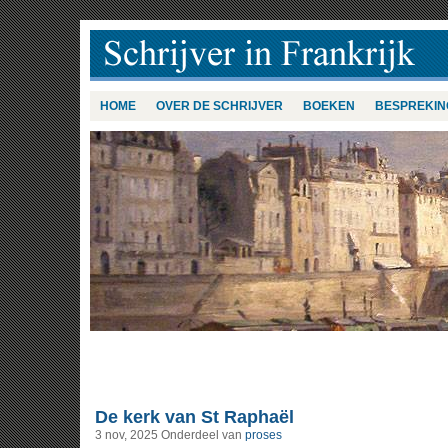
HOME
OVER DE SCHRIJVER
BOEKEN
BESPREKIN
De kerk van St Raphaël
3 nov, 2025
Onderdeel van
proses