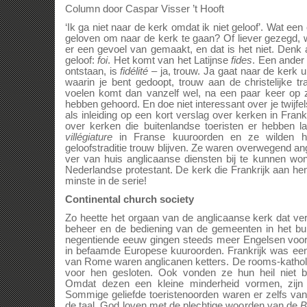
Column door Caspar Visser ’t Hooft
‘Ik ga niet naar de kerk omdat ik niet geloof’. Wat een
geloven om naar de kerk te gaan? Of liever gezegd,
er een gevoel van gemaakt, en dat is het niet. Denk
geloof:
foi
. Het komt van het Latijnse
fides
. Een ander
ontstaan, is
fidélité
– ja, trouw. Ja gaat naar de kerk u
waarin je bent gedoopt, trouw aan de christelijke tra
voelen komt dan vanzelf wel, na een paar keer op
hebben gehoord. En doe niet interessant over je twijfels
als inleiding op een kort verslag over kerken in Frankr
over kerken die buitenlandse toeristen er hebben
villégiature
in Franse kuuroorden en ze wilden h
geloofstraditie trouw blijven. Ze waren overwegend an
ver van huis anglicaanse diensten bij te kunnen w
Nederlandse protestant. De kerk die Frankrijk aan hem
minste in de serie!
Continental church society
Zo heette het orgaan van de anglicaanse kerk dat ve
beheer en de bediening van de gemeenten in het bui
negentiende eeuw gingen steeds meer Engelsen voor l
in befaamde Europese kuuroorden. Frankrijk was een 
van Rome waren anglicanen ketters. De rooms-katho
voor hen gesloten. Ook vonden ze hun heil niet bi
Omdat dezen een kleine minderheid vormen, zijn
Sommige geliefde toeristenoorden waren er zelfs va
de taal. God loven met de plechtige woorden van de
B