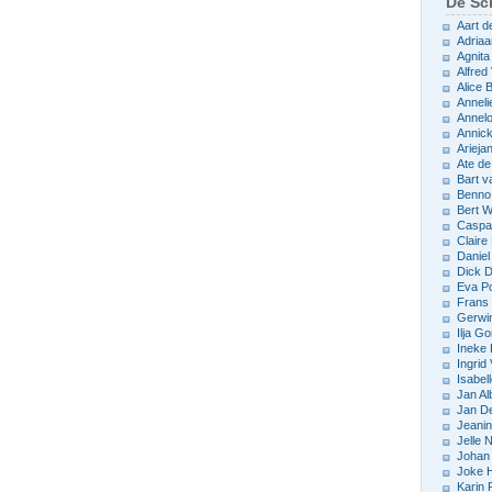
De Sch
Aart d
Adriaa
Agnita
Alfred 
Alice
Anneli
Annelo
Annic
Arieja
Ate d
Bart v
Benno
Bert 
Caspar
Claire
Daniel
Dick D
Eva P
Frans 
Gerwin
Ilja Go
Ineke
Ingrid
Isabel
Jan Al
Jan D
Jeani
Jelle
Johan 
Joke 
Karin 