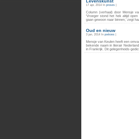
Levenskunst
17 apr, 2014 In
proses
|
Column (verhaal) door Mensje va
‘Vroeger stond het hek altijd open
gaan gewoon naar binnen,’ zegt haa
Oud en nieuw
3 jan, 2014 In
poésies
|
Mensje van Keulen heeft een omvan
bekende naam in literair Nederland
in Frankrijk. Dit gelegenheids-gedi