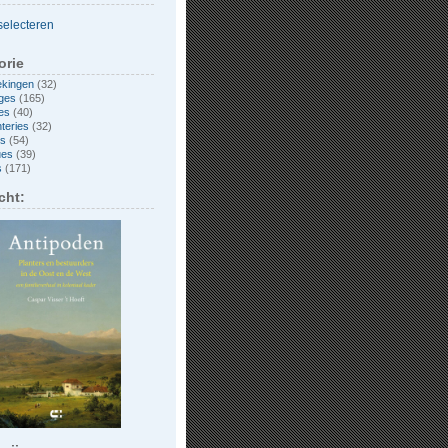
orie
ekingen
(32)
ges
(165)
es
(40)
nteries
(32)
es
(54)
ues
(39)
s
(171)
cht: