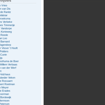
rijvers
e Vries
n van Dis
 de Ranitz
Valstar
 Broeksma
es Verbeke
es Timmerije
k Vandorpe
n Korteweg
e Reede
an Loo
 Barnard
Wagendorp
 Visser 't Hooft
 Polders
 Cunin
ijs
osthuma de Boer
Willem Verbaas
 van der Werf
rt
 Holzhaus
 Vander Veken
le Rossaert
bert Roetman
e Meyer
ne Erades
 Noorman
Bordewijk
Hermsen
Peterson