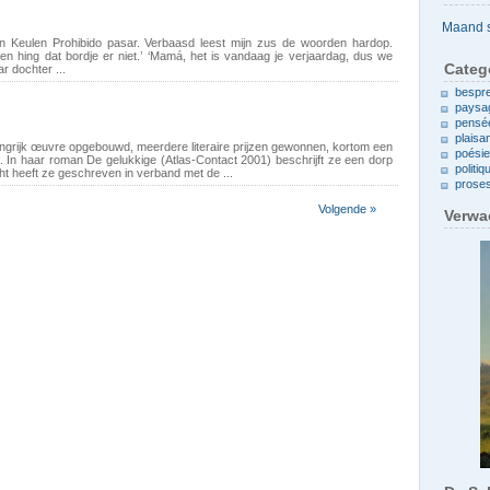
Archieven
n Keulen Prohibido pasar. Verbaasd leest mijn zus de woorden hardop.
 en hing dat bordje er niet.’ ‘Mamá, het is vandaag je verjaardag, dus we
Categ
r dochter ...
bespr
paysa
pensé
plaisa
grijk œuvre opgebouwd, meerdere literaire prijzen gewonnen, kortom een
poési
. In haar roman De gelukkige (Atlas-Contact 2001) beschrijft ze een dorp
politiq
cht heeft ze geschreven in verband met de ...
prose
Volgende »
Verwa