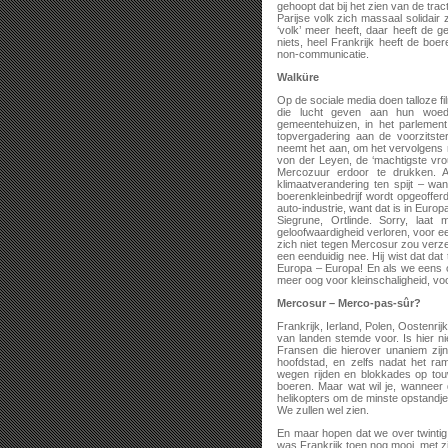
gehoopt dat bij het zien van de tr
Parijse volk zich massaal solidair
‘volk’ meer heeft, daar heeft de g
niets, heel Frankrijk heeft de boer
non-communicatie.
Walküre
Op de sociale media doen talloze fi
die lucht geven aan hun woede
gemeentehuizen, in het parlement
topvergadering aan de voorzitst
neemt het aan, om het vervolgens 
von der Leyen, de ‘machtigste vro
Mercozuur erdoor te drukken. A
klimaatverandering ten spijt – wa
boerenkleinbedrijf wordt opgeoff
auto-industrie, want dat is in Euro
Siegrune, Ortlinde. Sorry, laat
geloofwaardigheid verloren, voor een
zich niet tegen Mercosur zou verz
een eenduidig nee. Hij wist dat d
Europa – Europa! En als we eens 
meer oog voor kleinschaligheid, voo
Mercosur – Merco-pas-sûr?
Frankrijk, Ierland, Polen, Oostenr
van landen stemde voor. Is hier 
Fransen die hierover unaniem zijn
hoofdstad, en zelfs nadat het ra
wegen rijden en blokkades op tou
boeren. Maar wat wil je, wanneer d
helikopters om de minste opstandj
We zullen wel zien.
En maar hopen dat we over twintig 
was Frankrijk toen nog mooi, met z