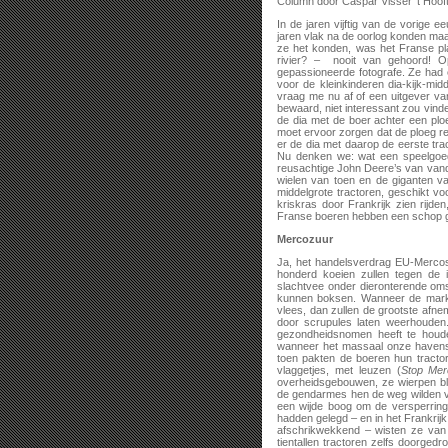
Column door Caspar Visser ‘t Hoof
In de jaren vijftig van de vorige
jaren vlak na de oorlog konden maa
ze het konden, was het Franse pla
rivier? – nooit van gehoord! 
gepassioneerde fotografe. Ze had
voor de kleinkinderen dia-kijk-mid
vraag me nu af of een uitgever van
bewaard, niet interessant zou vind
de dia met de boer achter een plo
moet ervoor zorgen dat de ploeg re
er de dia met daarop de eerste trac
Nu denken we: wat een speelgoed
reusachtige John Deere’s van vand
wielen van toen en de giganten 
middelgrote tractoren, geschikt v
kriskras door Frankrijk zien rij
Franse boeren hebben een schop g
Mercozuur
Ja, het handelsverdrag EU-Mercos
honderd koeien zullen tegen de i
slachtvee onder dieronterende om
kunnen boksen. Wanneer de markt
vlees, dan zullen de grootste afne
door scrupules laten weerhouden.
gezondheidsnomen heeft te houde
wanneer het massaal onze havens
toen pakten de boeren hun tracto
vlaggetjes, met leuzen (
Stop Mer
overheidsgebouwen, ze wierpen bl
de gendarmes hen de weg wilden ve
een wijde boog om de versperring
hadden gelegd – en in het Frankri
afschrikwekkend – wisten ze van a
tientallen tractoren zelfs doorg