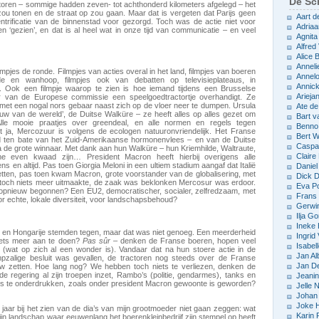
De Sch
actoren – sommige hadden zeven- tot achthonderd kilometers afgelegd – het
 zou tonen en de straat op zou gaan. Maar dat is vergeten dat Parijs geen
Aart d
entrificatie van de binnenstad voor gezorgd. Toch was de actie niet voor
Adriaa
en ‘gezien’, en dat is al heel wat in onze tijd van communicatie – en veel
Agnita
Alfred 
Alice
Anneli
lmpjes de ronde. Filmpjes van acties overal in het land, filmpjes van boeren
Annelo
 en wanhoop, filmpjes ook van debatten op televisieplateaus, in
Annic
. Ook een filmpje waarop te zien is hoe iemand tijdens een Brusselse
Arieja
er van de Europese commissie een speelgoedtractortje overhandigt. Ze
met een nogal nors gebaar naast zich op de vloer neer te dumpen. Ursula
Ate d
uw van de wereld’, de Duitse Walküre – ze heeft alles op alles gezet om
Bart v
lle mooie praatjes over greendeal, en alle normen en regels tegen
Benno
nt ja, Mercozuur is volgens de ecologen natuuronvriendelijk. Het Franse
Bert 
erd ten bate van het Zuid-Amerikaanse hormonenvlees – en van de Duitse
Caspar
pa de grote winnaar. Met dank aan hun Walküre – hun Kriemhilde, Waltraute,
Claire
 me even kwaad zijn… President Macron heeft hierbij overigens alle
s en altijd. Pas toen Giorgia Meloni in een ultiem stadium aangaf dat Italië
Daniel
etten, pas toen kwam Macron, grote voorstander van de globalisering, met
Dick D
at toch niets meer uitmaakte, de zaak was beklonken Mercosur was erdoor.
Eva P
opnieuw begonnen? Een EU2, democratischer, socialer, zelfredzaam, met
Frans 
r echte, lokale diversiteit, voor landschapsbehoud?
Gerwin
Ilja Go
Ineke
ijk en Hongarije stemden tegen, maar dat was niet genoeg. Een meerderheid
Ingrid
niets meer aan te doen?
Pas sûr
– denken de Franse boeren, hopen veel
Isabel
 (wat op zich al een wonder is). Vandaar dat na hun stoere actie in de
Jan Al
mpzalige besluit was gevallen, de tractoren nog steeds over de Franse
Jan D
w zetten. Hoe lang nog? We hebben toch niets te verliezen, denken de
e regering al zijn troepen inzet, Rambo’s (politie, gendarmes), tanks en
Jeani
es te onderdrukken, zoals onder president Macron gewoonte is geworden?
Jelle
Johan 
Joke 
jaar bij het zien van de dia’s van mijn grootmoeder niet gaan zeggen: wat
Karin 
ijn landschap waar eeuwenlang het boerenkleinbedrijf zijn stempel op heeft