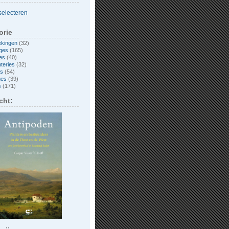
orie
ekingen
(32)
ges
(165)
es
(40)
nteries
(32)
es
(54)
ues
(39)
s
(171)
cht: