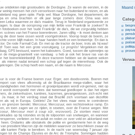
t
Archieven
 eeuw ontdekten mijn grootouders de Dordogne. Ze waren de eersten, in de
r weinig mensen het zich veroorloven naar het buitenland te reizen, en als
tteland nog geen optie. Parijs wel. Maar Dordogne, het departement, de
Opa en oma brachten er elk jaar lange zomers door. Oma was een
Categ
 een Leika waarmee ze dia’s maakte. Terug in Nederland organiseerde ze
dagen. Is daar de oorsprong van mijn liefde voor Frankrijk te zoeken? Ik
bespr
 fotoboeken over het ‘oude Frankrijk’ de dia’s, die we zorgvuldig hebben
paysa
en: scènes van het Franse boerenleven. Jaren vijftig – ik moet denken aan
pensé
eg die door twee ossen wordt voortgetrokken. Voorop loopt de boerin, ze
plaisa
chte voren blijft maken. In haar handen heeft ze een breiwerkje. En dan is
poési
tor. De rode Farmall Cub. En met op die tractor de boer, trots als hij was!
politiq
! Toen was het een grote vooruitgang.
Le progrès!
Vergeleken met de
aag, GPS bestuurd, waren het kabouters. Goed, tussen die spinnetjes op
prose
van de mega-graanteelt van vandaag u heb je ook het brave ras van de
oor het boerenkleinbedrijf. En deze tractoren hebben we de laatste weken
Verwa
den, als mieren nadat iemand een schop gaf tegen de mierenhoop. Ook de
ekregen. Die schop heeft een naam, en die naam is Mercosur.
ur is voor de Franse boeren zuur. Erger, een doodsvonnis. Boeren met
mport van vlees afkomstig uit de Braziliaanse mega-stallen, waar het
standigheden met hormonen et groeipréparaten wordt vol-gemest, niet op
 wordt overspoeld met vlees dat tweemaal goedkoper is dan het eigen
mers, de ziekenhuizen, kantines, kazernes, gevangenissen, zich echt niet
 Ja maar, in het verdrag staat dat Braziliê zich voortaan aan dezelfde
n als wij in Europa. Geklets! Zie het vlees maar eens te controleren
 en grenzen bereikt. Mercosur, Mercozuur, een rechtstreekse ramp. En
ren, en toen zagen we ze rijden, in stoeten, over de Franse wegen. Met
cosur
,
Mercosur mort à coup sûr
, enzovoort). Ze stortten mest voor
okkades op bij rotondes en bij de tolpoorten van snelwegen, en wanneer
rsperren, verlieten ze het asfalt en reden ze over veld en akkerland met
 heen. Ondanks alle obstakels die politie en gendarmerie hen in de weg
jk van president Macron zijn de middelen waarover ze beschikken zwaar en
lle kanten Parijs te bereiken. In de nacht van woensdag 7 januari zijn
edrongen tot de Champs Elysées en de Arc de Triomphe. Sommigen hadden