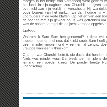
morgen in het kerkje van Verschocq werd gevierd w
het land. In zijn dagboek zou Churchill schrijven da
overhield aan zijn verblijf in Verschocq. Hij wandel
oude bomen van het park… En dan hoorde hij –
voorouders in de verte blaffen. Op het erf van een bo
de boer er met zijn geweer op uit was getrokken om 
was de noodmaatregel die de jacht verbood opgeheve
Epiloog
Waarom ik Sam Sam heb genoemd? Ik denk wel e
moeten noemen – of nee, dat klinkt snob. Sam heef
geen minder mooie hond – een en al zenuw, doe
vreugde wanneer ik thuiskom.
O ja, en wat Churchill betreft, die dacht dat honden
Niets was minder waar. Dat bleek toen hij tijdens 
iemand een poedel kreeg. De poedel heette Ru
vriendschap.