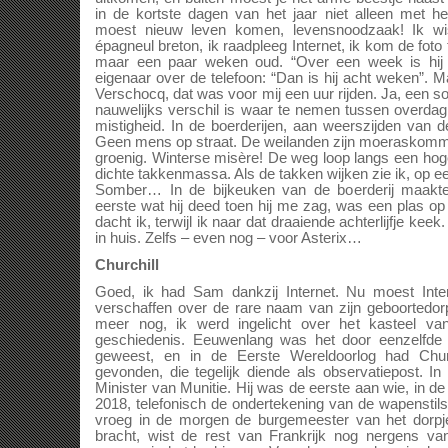
in de kortste dagen van het jaar niet alleen met 
moest nieuw leven komen, levensnoodzaak! Ik wis
épagneul breton, ik raadpleeg Internet, ik kom de fot
maar een paar weken oud. “Over een week is hij 
eigenaar over de telefoon: “Dan is hij acht weken”. M
Verschocq, dat was voor mij een uur rijden. Ja, een s
nauwelijks verschil is waar te nemen tussen overdag
mistigheid. In de boerderijen, aan weerszijden van de
Geen mens op straat. De weilanden zijn moerasko
groenig. Winterse misère! De weg loop langs een h
dichte takkenmassa. Als de takken wijken zie ik, op e
Somber… In de bijkeuken van de boerderij maakt
eerste wat hij deed toen hij me zag, was een plas op 
dacht ik, terwijl ik naar dat draaiende achterlijfje k
in huis. Zelfs – even nog – voor Asterix…
Churchill
Goed, ik had Sam dankzij Internet. Nu moest Inte
verschaffen over de rare naam van zijn geboortedorp
meer nog, ik werd ingelicht over het kasteel va
geschiedenis. Eeuwenlang was het door eenzelfde 
geweest, en in de Eerste Wereldoorlog had Chu
gevonden, die tegelijk diende als observatiepost. I
Minister van Munitie. Hij was de eerste aan wie, in 
2018, telefonisch de ondertekening van de wapenstil
vroeg in de morgen de burgemeester van het dorp
bracht, wist de rest van Frankrijk nog nergens va