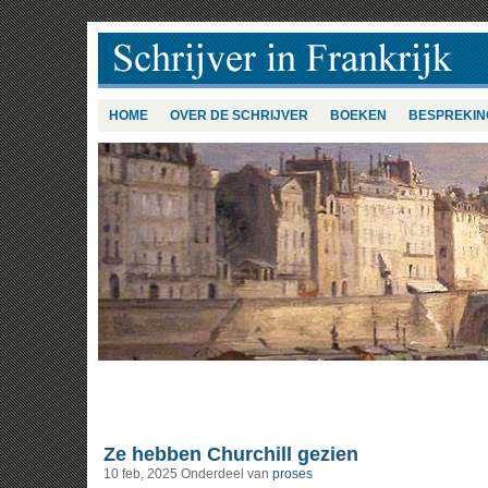
HOME
OVER DE SCHRIJVER
BOEKEN
BESPREKIN
Ze hebben Churchill gezien
10 feb, 2025
Onderdeel van
proses