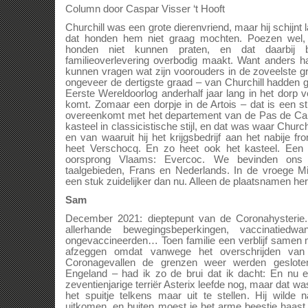
Column door Caspar Visser ‘t Hooft
Churchill was een grote dierenvriend, maar hij schijnt 
dat honden hem niet graag mochten. Poezen wel,
honden niet kunnen praten, en dat daarbij b
familieoverlevering overbodig maakt. Want anders 
kunnen vragen wat zijn voorouders in de zoveelste gr
ongeveer de dertigste graad – van Churchill hadden g
Eerste Wereldoorlog anderhalf jaar lang in het dorp
komt. Zomaar een dorpje in de Artois – dat is een st
overeenkomt met het departement van de Pas de Calai
kasteel in classicistische stijl, en dat was waar Churc
en van waaruit hij het krijgsbedrijf aan het nabije f
heet Verschocq. En zo heet ook het kasteel. Een
oorsprong Vlaams: Evercoc. We bevinden on
taalgebieden, Frans en Nederlands. In de vroege M
een stuk zuidelijker dan nu. Alleen de plaatsnamen he
Sam
December 2021: dieptepunt van de Coronahysterie
allerhande bewegingsbeperkingen, vaccinatiedw
ongevaccineerden… Toen familie een verblijf samen 
afzeggen omdat vanwege het overschrijden van
Coronagevallen de grenzen weer werden geslote
Engeland – had ik zo de brui dat ik dacht: En nu 
zeventienjarige terriër Asterix leefde nog, maar dat wa
het spuitje telkens maar uit te stellen. Hij wilde
uitkomen, en buiten moest je het arme beestje haast