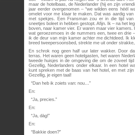
maar de hotelbaas, de Nederlander (hij en zijn vriend
jaar eerder overgenomen – “we wilden eens héél wa
omelet voor me klaar te maken. Dat was aardig van
met spekjes. Een Fransman zou er in die tijd van 
sneetjes boleet in hebben gestopt. Afijn. Ik – na het l
boven, naar kamer vier. Er waren maar vier kamers. I
wat geroezemoes in de nummers een, twee en drie –
ik de deur van mijn kamer achter me dichtdeed. Ik kl
breed tweepersoonsbed, strekte me uit onder strakke, 
En schrok nog geen half uur later wakker. Door da
terras. Het waren geen hotelgasten, het waren Neder
tweede huisjes in de omgeving die om de zoveel ti
Gezellig, Nederlanders onder elkaar. In een hotel w
kunt spreken met de baas van het hotel, en met zijn 
Gezellig, je eigen taal!
“Dan heb ik zoiets van: nou…”
En:
“Ja, precies.”
En:
“Ja, dàg!”
En:
“Bakkie doen?”