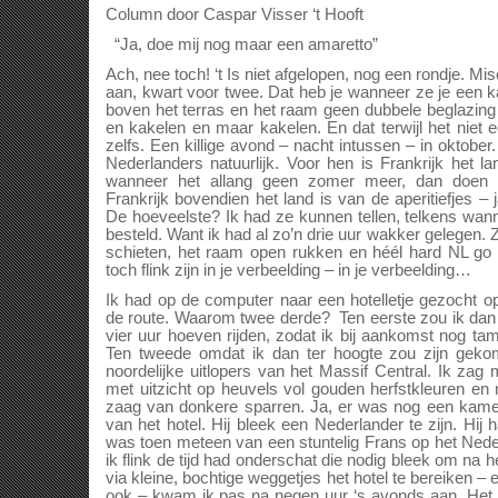
Column door Caspar Visser ‘t Hooft
“Ja, doe mij nog maar een amaretto”
Ach, nee toch! ‘t Is niet afgelopen, nog een rondje. Mi
aan, kwart voor twee. Dat heb je wanneer ze je een
boven het terras en het raam geen dubbele beglazing 
en kakelen en maar kakelen. En dat terwijl het niet e
zelfs. Een killige avond – nacht intussen – in oktober
Nederlanders natuurlijk. Voor hen is Frankrijk het 
wanneer het allang geen zomer meer, dan doen 
Frankrijk bovendien het land is van de aperitiefjes –
De hoeveelste? Ik had ze kunnen tellen, telkens wan
besteld. Want ik had al zo’n drie uur wakker gelegen. Z
schieten, het raam open rukken en héél hard NL go
toch flink zijn in je verbeelding – in je verbeelding…
Ik had op de computer naar een hotelletje gezocht 
de route. Waarom twee derde? Ten eerste zou ik da
vier uur hoeven rijden, zodat ik bij aankomst nog tame
Ten tweede omdat ik dan ter hoogte zou zijn gek
noordelijke uitlopers van het Massif Central. Ik za
met uitzicht op heuvels vol gouden herfstkleuren 
zaag van donkere sparren. Ja, er was nog een kamer
van het hotel. Hij bleek een Nederlander te zijn. Hij
was toen meteen van een stuntelig Frans op het Ne
ik flink de tijd had onderschat die nodig bleek om na 
via kleine, bochtige weggetjes het hotel te bereiken 
ook – kwam ik pas na negen uur ‘s avonds aan. Het r