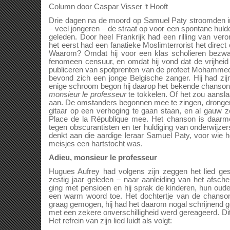
Column door Caspar Visser ‘t Hooft
Drie dagen na de moord op Samuel Paty stroomden i
– veel jongeren – de straat op voor een spontane huld
geleden. Door heel Frankrijk had een rilling van ver
het eerst had een fanatieke Moslimterrorist het direct
Waarom? Omdat hij voor een klas scholieren bezw
fenomeen censuur, en omdat hij vond dat de vrijheid
publiceren van spotprenten van de profeet Mohammed 
bevond zich een jonge Belgische zanger. Hij had zi
enige schroom begon hij daarop het bekende chanso
monsieur le professeur
te tokkelen. Of het zou aansla
aan. De omstanders begonnen mee te zingen, drongen 
gitaar op een verhoging te gaan staan, en al gauw 
Place de la République mee. Het chanson is daarme
tegen obscurantisten en ter huldiging van onderwijzer
denkt aan die aardige leraar Samuel Paty, voor wie 
meisjes een hartstocht was.
Adieu, monsieur le professeur
Hugues Aufrey had volgens zijn zeggen het lied ge
zestig jaar geleden – naar aanleiding van het afsche
ging met pensioen en hij sprak de kinderen, hun ouder
een warm woord toe. Het dochtertje van de chanson
graag gemogen, hij had het daarom nogal schrijnend g
met een zekere onverschilligheid werd gereageerd. Dit
Het refrein van zijn lied luidt als volgt: