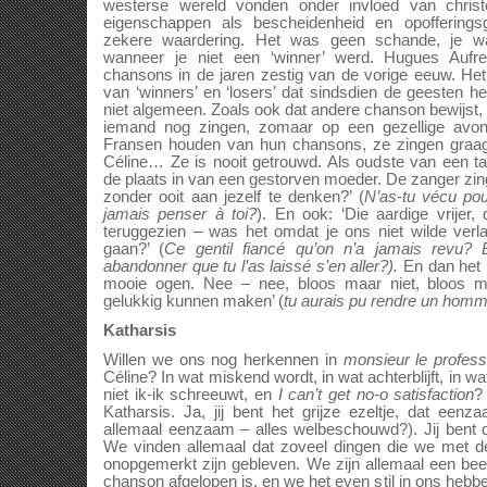
westerse wereld vonden onder invloed van christ
eigenschappen als bescheidenheid en opofferingsg
zekere waardering. Het was geen schande, je w
wanneer je niet een ‘winner’ werd. Hugues Aufre
chansons in de jaren zestig van de vorige eeuw. Het
van ‘winners’ en ‘losers’ dat sindsdien de geesten he
niet algemeen. Zoals ook dat andere chanson bewijst, 
iemand nog zingen, zomaar op een gezellige avo
Fransen houden van hun chansons, ze zingen graag
Céline… Ze is nooit getrouwd. Als oudste van een ta
de plaats in van een gestorven moeder. De zanger zingt
zonder ooit aan jezelf te denken?’ (
N’as-tu vécu pou
jamais penser à toi?
). En ook: ‘Die aardige vrijer
teruggezien – was het omdat je ons niet wilde verla
gaan?’ (
Ce gentil fiancé qu’on n’a jamais revu?
abandonner que tu l’as laissé s’en aller?).
En dan het 
mooie ogen. Nee – nee, bloos maar niet, bloos m
gelukkig kunnen maken’ (
tu aurais pu rendre un hom
Katharsis
Willen we ons nog herkennen in
monsieur le profes
Céline? In wat miskend wordt, in wat achterblijft, in wat
niet ik-ik schreeuwt, en
I can’t get no-o satisfaction
?
Katharsis. Ja, jij bent het grijze ezeltje, dat eenz
allemaal eenzaam – alles welbeschouwd?). Jij bent 
We vinden allemaal dat zoveel dingen die we met d
onopgemerkt zijn gebleven. We zijn allemaal een bee
chanson afgelopen is, en we het even stil in ons hebb