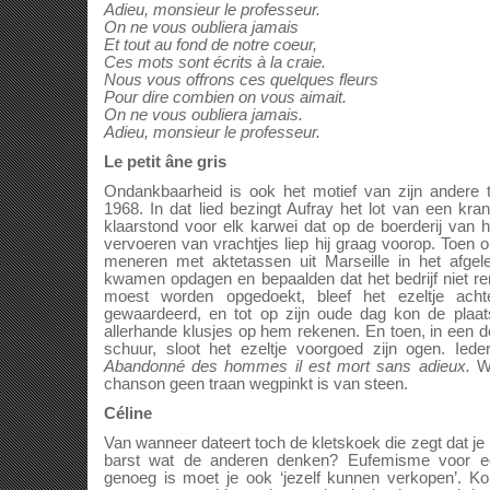
Adieu, monsieur le professeur.
On ne vous oubliera jamais
Et tout au fond de notre coeur,
Ces mots sont écrits à la craie.
Nous vous offrons ces quelques fleurs
Pour dire combien on vous aimait.
On ne vous oubliera jamais.
Adieu, monsieur le professeur.
Le petit âne gris
Ondankbaarheid is ook het motief van zijn andere 
1968. In dat lied bezingt Aufray het lot van een kra
klaarstond voor elk karwei dat op de boerderij van 
vervoeren van vrachtjes liep hij graag voorop. Toen
meneren met aktetassen uit Marseille in het afge
kwamen opdagen en bepaalden dat het bedrijf niet re
moest worden opgedoekt, bleef het ezeltje acht
gewaardeerd, en tot op zijn oude dag kon de plaat
allerhande klusjes op hem rekenen. En toen, in een 
schuur, sloot het ezeltje voorgoed zijn ogen. Ie
Abandonné des hommes il est mort sans adieux.
W
chanson geen traan wegpinkt is van steen.
Céline
Van wanneer dateert toch de kletskoek die zegt dat je ‘
barst wat de anderen denken? Eufemisme voor eg
genoeg is moet je ook ‘jezelf kunnen verkopen’. K