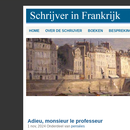
HOME
OVER DE SCHRIJVER
BOEKEN
BESPREKIN
Adieu, monsieur le professeur
1 nov, 2024
Onderdeel van
pensées