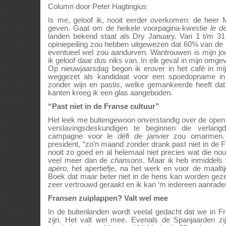
Column door Peter Hagtingius
Is me, geloof ik, nooit eerder overkomen: de heer
geven. Gaat om de heikele voorpagina-kwestie
le dé
landen bekend staat als Dry January. Van 1 t/m 31 
opiniepeiling zou hebben uitgewezen dat 60% van de
eventueel wel zou aandurven. Wantrouwen is mijn jo
ik geloof daar dus niks van. In elk geval in mijn omg
Op nieuwjaarsdag begon ik erover in het café in m
weggezet als kandidaat voor een spoedopname in
zonder wijn en pastis, welke gemankeerde heeft da
kanten kreeg ik een glas aangeboden.
“Past niet in de Franse cultuur”
Het leek me buitengewoon onverstandig over de open b
verslavingsdeskundigen te beginnen die verlan
campagne voor
le défi de
janvier
zou omarmen. 
president, “zo’n maand zonder drank past niet in de F
nooit zo goed en al helemaal niet precies wat die no
veel meer dan de
chansons
. Maar ik heb inmiddels
apéro
, het apertiefje, na het werk en voor de maaltij
Boek dat maar beter niet in de hens kan worden geze
zeer vertrouwd geraakt en ik kan ‘m iedereen aanrade
Fransen zuiplappen? Valt wel mee
In de buitenlanden wordt veelal gedacht dat we in Fr
zijn. Het valt wel mee. Evenals de Spanjaarden zi