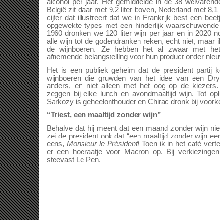
alcohol per jaar. Het gemiddelde in de 38 welvarend
België zit daar met 9,2 liter boven, Nederland met 8,1 
cijfer dat illustreert dat we in Frankrijk best een bee
opgewekte types met een hinderlijk waarschuwende 
1960 dronken we 120 liter wijn per jaar en in 2020 no
alle wijn tot de godendranken reken, echt niet, maar
de wijnboeren. Ze hebben het al zwaar met het
afnemende belangstelling voor hun product onder nie
Het is een publiek geheim dat de president partij
wijnboeren die gruwden van het idee van een Dry 
anders, en niet alleen met het oog op de kiezers.
zeggen bij elke lunch en avondmaaltijd wijn. Tot op
Sarkozy is geheelonthouder en Chirac dronk bij voork
“Triest, een maaltijd zonder wijn”
Behalve dat hij meent dat een maand zonder wijn niet
zei de president ook dat “een maaltijd zonder wijn een
eens,
Monsieur le Président!
Toen ik in het café vert
er een hoeraatje voor Macron op. Bij verkiezing
steevast Le Pen.