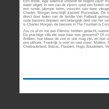
Een brede, lage waterval verbindt de hogere vijver me
water uitgiet. In een van de vijvers spuit een fontein
een ronde, plompe toren, voorzien van twee vleugels
Charles Morgan beschrijft kasteel Rozendaal. De k
direct door leden van de familie Van Pallandt geïns
oude barones bepalen een belangrijk deel van het verh
is Charles Morgan, de barones in
The Fountain
is Corn
Zou ze af en toe aan Eilenroc hebben gedacht, wanne
De prachtige villa die naar haar was genoemd? Of z
Antibes, hoe blauw de zee er ook mag zijn, en hoe s
een uithoek. Frankrijk is veel en veel meer: Molière,
Chateaubriand, Balzac, Flaubert, Hugo, Baudelaire, V