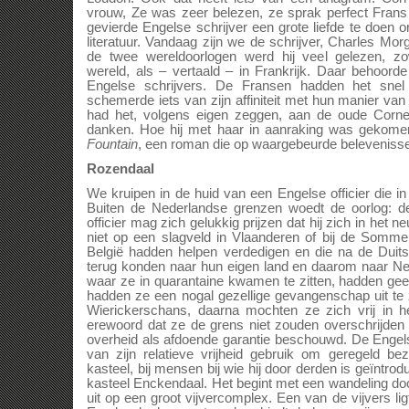
vrouw, Ze was zeer belezen, ze sprak perfect Frans 
gevierde Engelse schrijver een grote liefde te doen
literatuur. Vandaag zijn we de schrijver, Charles Mo
de twee wereldoorlogen werd hij veel gelezen, z
wereld, als – vertaald – in Frankrijk. Daar behoorde
Engelse schrijvers. De Fransen hadden het snel 
schemerde iets van zijn affiniteit met hun manier van
had het, volgens eigen zeggen, aan de oude Cornel
danken. Hoe hij met haar in aanraking was gekomen?
Fountain
, een roman die op waargebeurde belevenisse
Rozendaal
We kruipen in de huid van een Engelse officier die in
Buiten de Nederlandse grenzen woedt de oorlog: d
officier mag zich gelukkig prijzen dat hij zich in het 
niet op een slagveld in Vlaanderen of bij de Somme.
België hadden helpen verdedigen en die na de Duit
terug konden naar hun eigen land en daarom naar N
waar ze in quarantaine kwamen te zitten, hadden geen
hadden ze een nogal gezellige gevangenschap uit te 
Wierickerschans, daarna mochten ze zich vrij in 
erewoord dat ze de grens niet zouden overschrijde
overheid als afdoende garantie beschouwd. De Engels
van zijn relatieve vrijheid gebruik om geregeld b
kasteel, bij mensen bij wie hij door derden is geïntrod
kasteel Enckendaal. Het begint met een wandeling do
uit op een groot vijvercomplex. Een van de vijvers li