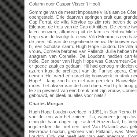
Column door Caspar Visser ‘t Hooft
Sommige van de meest imposante villa’s aan de Côte d
opengesteld. Drie daarvan springen eruit qua grande
Cap Ferrat, de villa Kérylos op zijn rots boven de z
Eilenroc, de trots van de Cap d’Antibes. De eerste t
laten bouwen, afkomstig uit de families Rothschild 
begin van de twintigste eeuw. Villa Eilenroc is een hal
de jaren ‘60 van de negentiende eeuw. De bouwer wa
hij een Schotse naam: Hugh Hope Loudon. De villa n
vrouw, Cornelia barones van Pallandt. Jullie hebben h
anagram van Cornelie. De Loudons hadden carriè
Indië, Een broer van Hugh Hope was Gouverneur-Gen
er goede zaakjes gedaan. Hij had genoeg middelen o
azuren kust de architect van de Parijse opera, Cha
nemen. Het werd een prachtig bouwwerk, in strak neo
Hope! – lang zou hij er niet van genieten. Nauwelijk
moest het alweer van de hand doen. Had hij te hoog 
te zijn geweest van een breuk met zijn vrouw, Cornelie
gebouwd, en bleek nu alles voor niets?
Charles Morgan
Hugh Hope Loudon overleed in 1891, in San Remo. H
van de zon van het zuiden. Tja, wanneer je op Ja
eindigde haar dagen op kasteel Rozendaal, bij Vel
ingetrokken die met een neef Van Pallandt was get
Mevrouw Loudon, geboren van Pallandt, was Mevro
Loudon. Ook dat heeft iets van een anagram. Corn