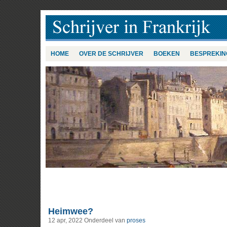
HOME
OVER DE SCHRIJVER
BOEKEN
BESPREKIN
Heimwee?
12 apr, 2022
Onderdeel van
proses