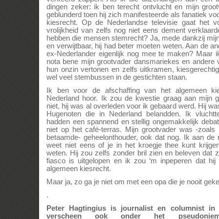
dingen zeker: ik ben terecht ontvlucht en mijn groo
geblunderd toen hij zich manifesteerde als fanatiek v
kiesrecht. Op de Nederlandse televisie gaat het 
vrolijkheid van zelfs nog niet eens dement verklaar
hebben die mensen stemrecht? Ja, mede dankzij mijn 
en verwijtbaar, hij had beter moeten weten. Aan de an
ex-Nederlander eigenlijk nog mee te maken? Maar ik 
nota bene mijn grootvader dansmariekes en andere v
hun onzin vertonen en zelfs uitkramen, kiesgerechti
wel veel stembussen in de gestichten staan.
Ik ben voor de afschaffing van het algemeen kie
Nederland hoor. Ik zou de kwestie graag aan mijn 
niet, hij was al overleden voor ik gebaard werd. Hij 
Hugenoten die in Nederland belandden. Ik vluchtte
hadden een spannend en stellig ongemakkelijk deba
niet op het café-terras. Mijn grootvader was -zoals h
betaamde- geheelonthouder, ook dat nog. Ik aan de r
weet niet eens of je in het kroegje thee kunt krijge
weten. Hij zou zelfs zonder bril zien en beleven dat 
fiasco is uitgelopen en ik zou ‘m inpeperen dat hij
algemeen kiesrecht.
Maar ja, zo ga je niet om met een opa die je nooit ge
.
Peter Hagtingius is journalist en columnist in
verscheen ook onder het pseudoni