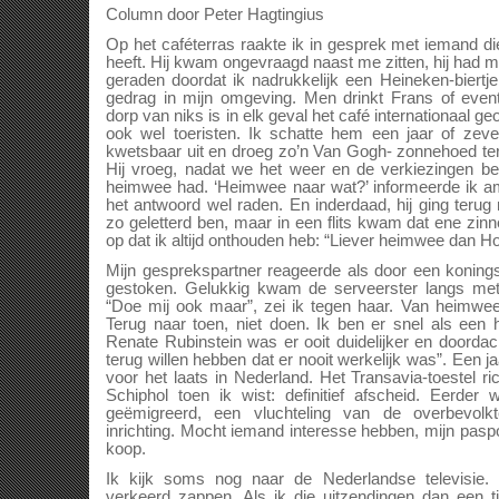
Column door Peter Hagtingius
Op het caféterras raakte ik in gesprek met iemand d
heeft. Hij kwam ongevraagd naast me zitten, hij had mij
geraden doordat ik nadrukkelijk een Heineken-biertje
gedrag in mijn omgeving. Men drinkt Frans of eventu
dorp van niks is in elk geval het café internationaal ge
ook wel toeristen. Ik schatte hem een jaar of zeven
kwetsbaar uit en droeg zo’n Van Gogh- zonnehoed ter
Hij vroeg, nadat we het weer en de verkiezingen b
heimwee had. ‘Heimwee naar wat?’ informeerde ik am
het antwoord wel raden. En inderdaad, hij ging terug 
zo geletterd ben, maar in een flits kwam dat ene zi
op dat ik altijd onthouden heb: “Liever heimwee dan Ho
Mijn gesprekspartner reageerde als door een koning
gestoken. Gelukkig kwam de serveerster langs me
“Doe mij ook maar”, zei ik tegen haar. Van heimwee 
Terug naar toen, niet doen. Ik ben er snel als ee
Renate Rubinstein was er ooit duidelijker en doordac
terug willen hebben dat er nooit werkelijk was”. Een ja
voor het laats in Nederland. Het Transavia-toestel r
Schiphol toen ik wist: definitief afscheid. Eerder
geëmigreerd, een vluchteling van de overbevolkt
inrichting. Mocht iemand interesse hebben, mijn paspo
koop.
Ik kijk soms nog naar de Nederlandse televisie.
verkeerd zappen. Als ik die uitzendingen dan een ti