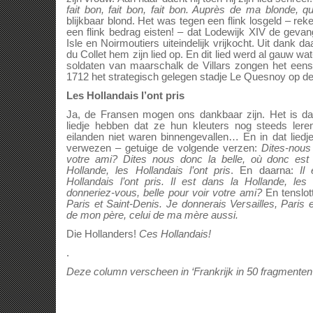
fait bon, fait bon, fait bon. Auprès de ma blonde, qu’
blijkbaar blond. Het was tegen een flink losgeld – rek
een flink bedrag eisten! – dat Lodewijk XIV de geva
Isle en Noirmoutiers uiteindelijk vrijkocht. Uit dank 
du Collet hem zijn lied op. En dit lied werd al gauw 
soldaten van maarschalk de Villars zongen het eens
1712 het strategisch gelegen stadje Le Quesnoy op de
Les Hollandais l’ont pris
Ja, de Fransen mogen ons dankbaar zijn. Het is da
liedje hebben dat ze hun kleuters nog steeds lere
eilanden niet waren binnengevallen… En in dat liedj
verwezen – getuige de volgende verzen:
Dites-nous
votre ami?
Dites nous donc la belle, où donc est 
Hollande, les Hollandais l’ont pris
. En daarna:
Il
Hollandais l’ont pris. Il est dans la Hollande, les
donneriez-vous, belle pour voir votre ami?
En tenslot
Paris et Saint-Denis. Je donnerais Versailles, Paris
de mon père, celui de ma mère aussi.
Die Hollanders!
Ces Hollandais!
.
Deze column verscheen in ‘Frankrijk in 50 fragmenten