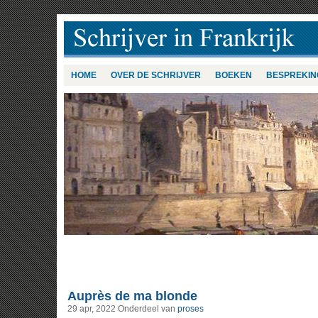
HOME
OVER DE SCHRIJVER
BOEKEN
BESPREKIN
Auprès de ma blonde
29 apr, 2022
Onderdeel van
proses