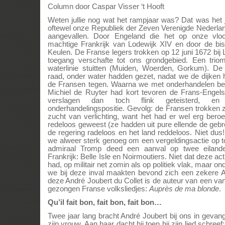
Column door Caspar Visser ‘t Hooft
Weten jullie nog wat het rampjaar was? Dat was het j
oftewel onze Republiek der Zeven Verenigde Nederlan
aangevallen. Door Engeland die het op onze vloo
machtige Frankrijk van Lodewijk XIV en door de b
Keulen. De Franse legers trokken op 12 juni 1672 bij 
toegang verschafte tot ons grondgebied. Een triom
waterlinie stuitten (Muiden, Woerden, Gorkum). De
raad, onder water hadden gezet, nadat we de dijken 
de Fransen tegen. Waarna we met onderhandelen b
Michiel de Ruyter had kort tevoren de Frans-Engelse
verslagen dan toch flink geteisterd, en
onderhandelingspositie. Gevolg: de Fransen trokken z
zucht van verlichting, want het had er wel erg bero
redeloos geweest (ze hadden uit pure ellende de gebr
de regering radeloos en het land reddeloos. Niet dus!
we alweer sterk genoeg om een vergeldingsactie op t
admiraal Tromp deed een aanval op twee eiland
Frankrijk: Belle Isle en Noirmoutiers. Niet dat deze a
had, op militair net zomin als op politiek vlak, maar o
we bij deze inval maakten bevond zich een zekere A
deze André Joubert du Collet is de auteur van een v
gezongen Franse volksliedjes:
Auprès de ma blonde
.
Qu’il fait bon, fait bon, fait bon…
Twee jaar lang bracht André Joubert bij ons in gevan
zijn vrouw. Aan haar dacht hij toen hij zijn lied schreef