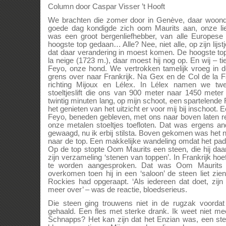
Column door Caspar Visser ’t Hooft
We brachten die zomer door in Genève, daar woond
goede dag kondigde zich oom Maurits aan, onze l
was een groot bergenliefhebber, van alle Europese
hoogste top gedaan… Alle? Nee, niet alle, op zijn lijst
dat daar verandering in moest komen. De hoogste top
la neige (1723 m.), daar moest hij nog op. En wij –
Feyo, onze hond. We vertrokken tamelijk vroeg in 
grens over naar Frankrijk. Na Gex en de Col de la Fa
richting Mijoux en Lélex. In Lélex namen we twe
stoeltjeslift die ons van 900 meter naar 1450 meter d
twintig minuten lang, op mijn schoot, een spartelend
het genieten van het uitzicht er voor mij bij inschoot
Feyo, beneden gebleven, met ons naar boven laten re
onze metalen stoeltjes toefloten. Dat was ergens a
gewaagd, nu ik erbij stilsta. Boven gekomen was het n
naar de top. Een makkelijke wandeling omdat het pad m
Op de top stopte Oom Maurits een steen, die hij daar
zijn verzameling ‘stenen van toppen’. In Frankrijk hoef
te worden aangesproken. Dat was Oom Maurits
overkomen toen hij in een ‘saloon’ de steen liet zie
Rockies had opgeraapt. ‘Als iedereen dat doet, zijn
meer over’ – was de reactie, bloedserieus.
Die steen ging trouwens niet in de rugzak voordat
gehaald. Een fles met sterke drank. Ik weet niet 
Schnapps? Het kan zijn dat het Enzian was, een st