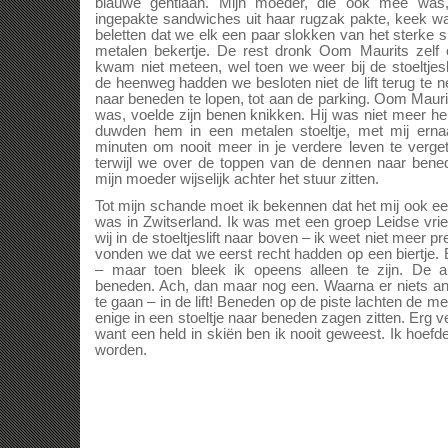
blauwe gentiaan. Mijn moeder, die ook mee was, 
ingepakte sandwiches uit haar rugzak pakte, keek wat
beletten dat we elk een paar slokken van het sterke
metalen bekertje. De rest dronk Oom Maurits zelf 
kwam niet meteen, wel toen we weer bij de stoeltje
de heenweg hadden we besloten niet de lift terug te 
naar beneden te lopen, tot aan de parking. Oom Maurit
was, voelde zijn benen knikken. Hij was niet meer he
duwden hem in een metalen stoeltje, met mij ernaa
minuten om nooit meer in je verdere leven te verget
terwijl we over de toppen van de dennen naar bene
mijn moeder wijselijk achter het stuur zitten.
Tot mijn schande moet ik bekennen dat het mij ook e
was in Zwitserland. Ik was met een groep Leidse vri
wij in de stoeltjeslift naar boven – ik weet niet mee
vonden we dat we eerst recht hadden op een biertje.
– maar toen bleek ik opeens alleen te zijn. De 
beneden. Ach, dan maar nog een. Waarna er niets a
te gaan – in de lift! Beneden op de piste lachten de me
enige in een stoeltje naar beneden zagen zitten. Erg ve
want een held in skiën ben ik nooit geweest. Ik hoefd
worden.