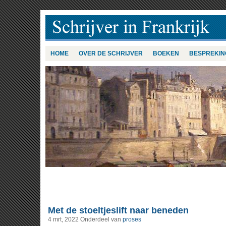
HOME
OVER DE SCHRIJVER
BOEKEN
BESPREKIN
Met de stoeltjeslift naar beneden
4 mrt, 2022
Onderdeel van
proses