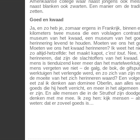
Amerikaanse college waar naast jongens ook meis
naast blanken ook zwarten. Een manier om de tradi
zetten.
Goed en kwaad
Ja, en zo heb je, zomaar ergens in Frankrijk, binnen 
kilometers twee musea die een volslagen contras
museum van het kwaad, een museum van het goe
herinnering levend te houden. Moeten we ons het goe
Moeten we ons het kwaad herinneren? Ik weet het nie
zo altijd-hetzelfde: het maakt kapot,
c’est tout
. Nee,
herinneren, dat zijn de slachtoffers van het kwaad.
mens is tienduizend keer meer dan het martelwerktui
mens vergeten we niet – de galg, de bok, de gifspui
werktuigen het verlengde werd, en zo zich van zijn m
de moeite van het zich herinneren waard? Een volge
eet zal ik denken aan dominee Oberlin, aan alles wa
goeds die hij heeft verricht, en meer in het algemeen
er zijn. En alle mensen die in de Struthof zijn doodg
denken met me mee. Ik zeg hen: kijk mensen – also
weten: dat er zoveel goeds is…