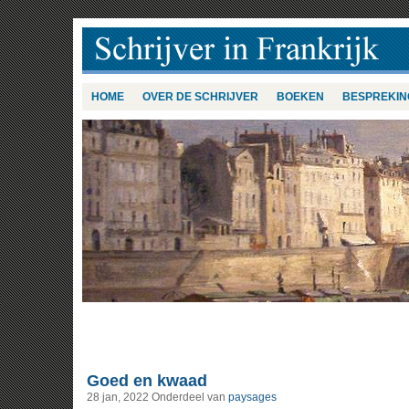
HOME
OVER DE SCHRIJVER
BOEKEN
BESPREKIN
Goed en kwaad
28 jan, 2022
Onderdeel van
paysages