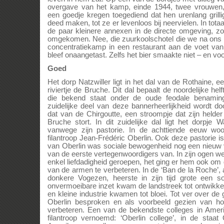
overgave van het kamp, einde 1944, twee vrouwen, 
een goedje kregen toegediend dat hen urenlang grill
deed maken, tot ze er levenloos bij neervielen. In totaal
de paar kleinere annexen in de directe omgeving, z
omgekomen. Nee, die zuurkoolschotel die we na ons
concentratiekamp in een restaurant aan de voet va
bleef onaangetast. Zelfs het bier smaakte niet – en vo
Goed
Het dorp Natzwiller ligt in het dal van de Rothaine, 
riviertje de Bruche. Dit dal bepaalt de noordelijke hel
die bekend staat onder de oude feodale benamin
zuidelijke deel van deze bannerheerlijkheid wordt d
dat van de Chirgoutte, een stroompje dat zijn helde
Bruche stort. In dit zuidelijke dal ligt het dorpje
vanwege zijn pastorie. In de achttiende eeuw w
filantroop Jean-Frédéric Oberlin. Ook deze pastorie i
van Oberlin was sociale bewogenheid nog een nieuw v
van de eerste vertegenwoordigers van. In zijn ogen we
enkel liefdadigheid geroepen, het ging er hem ook o
van de armen te verbeteren. In de ‘Ban de la Roche’, 
donkere Vogezen, heerste in zijn tijd grote een so
onvermoeibare inzet kwam de landstreek tot ontwikk
en kleine industrie kwamen tot bloei. Tot ver over d
Oberlin besproken en als voorbeeld gezien van h
verbeteren. Een van de bekendste colleges in Amer
filantroop vernoemd: ‘Oberlin college’, in de staa