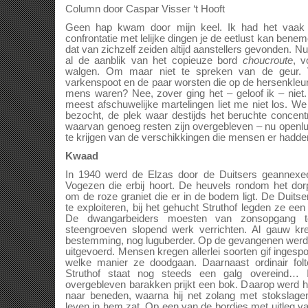
Column door Caspar Visser ‘t Hooft
Geen hap kwam door mijn keel. Ik had het vaak
confrontatie met lelijke dingen je de eetlust kan ben
dat van zichzelf zeiden altijd aanstellers gevonden. Nu
al de aanblik van het copieuze bord
choucroute
, v
walgen. Om maar niet te spreken van de geur. 
varkenspoot en de paar worsten die op de hersenkleu
mens waren? Nee, zover ging het – geloof ik – nie
meest afschuwelijke martelingen liet me niet los. We
bezocht, de plek waar destijds het beruchte concen
waarvan genoeg resten zijn overgebleven – nu open
te krijgen van de verschikkingen die mensen er hadd
Kwaad
In 1940 werd de Elzas door de Duitsers geannexe
Vogezen die erbij hoort. De heuvels rondom het do
om de roze graniet die er in de bodem ligt. De Duitse
te exploiteren, bij het gehucht Struthof legden ze ee
De dwangarbeiders moesten van zonsopgang t
steengroeven slopend werk verrichten. Al gauw k
bestemming, nog luguberder. Op de gevangenen wer
uitgevoerd. Mensen kregen allerlei soorten gif ingesp
welke manier ze doodgaan. Daarnaast ordinair folt
Struthof staat nog steeds een galg overeind
overgebleven barakken prijkt een bok. Daarop werd he
naar beneden, waarna hij net zolang met stokslage
leven in hem zat. Op een van de bordjes met uitleg va