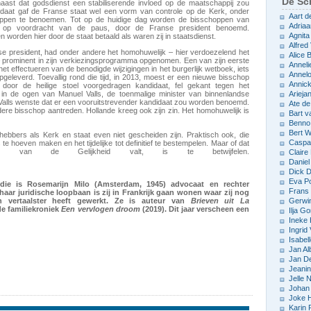
De Sch
aast dat godsdienst een stabiliserende invloed op de maatschappij zou
daat gaf de Franse staat wel een vorm van controle op de Kerk, onder
Aart d
oppen te benoemen. Tot op de huidige dag worden de bisschoppen van
Adriaa
r op voordracht van de paus, door de Franse president benoemd.
Agnita
worden hier door de staat betaald als waren zij in staatsdienst.
Alfred 
se president, had onder andere het homohuwelijk – hier verdoezelend het
Alice
– prominent in zijn verkiezingsprogramma opgenomen. Een van zijn eerste
Anneli
t effectueren van de benodigde wijzigingen in het burgerlijk wetboek, iets
Annelo
opgeleverd. Toevallig rond die tijd, in 2013, moest er een nieuwe bisschop
Annic
or de heilige stoel voorgedragen kandidaat, fel gekant tegen het
in de ogen van Manuel Valls, de toenmalige minister van binnenlandse
Arieja
alls wenste dat er een vooruitstrevender kandidaat zou worden benoemd.
Ate d
ndere bisschop aantreden. Hollande kreeg ook zijn zin. Het homohuwelijk is
Bart v
Benno
Bert 
bbers als Kerk en staat even niet gescheiden zijn. Praktisch ook, die
Caspar
 hoeven maken en het tijdelijke tot definitief te bestempelen. Maar of dat
van de Gelijkheid valt, is te betwijfelen.
Claire
Daniel
Dick D
Eva P
die is Rosemarijn Milo (Amsterdam, 1945) advocaat en rechter
Frans 
aar juridische loopbaan is zij in Frankrijk gaan wonen waar zij nog
sch vertaalster heeft gewerkt. Ze is auteur van
Brieven uit La
Gerwin
e familiekroniek
Een vervlogen droom
(2019).
Dit jaar verscheen een
Ilja Go
Ineke
Ingrid
Isabel
Jan Al
Jan D
Jeani
Jelle
Johan 
Joke 
Karin 