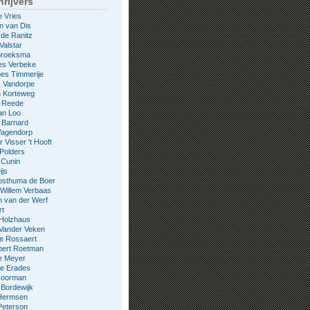
rijvers
e Vries
n van Dis
 de Ranitz
Valstar
 Broeksma
es Verbeke
es Timmerije
k Vandorpe
n Korteweg
e Reede
an Loo
 Barnard
Wagendorp
 Visser 't Hooft
 Polders
 Cunin
ijs
osthuma de Boer
Willem Verbaas
 van der Werf
rt
 Holzhaus
 Vander Veken
le Rossaert
bert Roetman
e Meyer
ne Erades
 Noorman
Bordewijk
Hermsen
Peterson