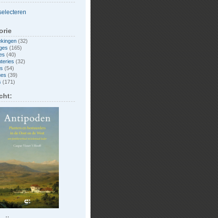
orie
ekingen
(32)
ges
(165)
es
(40)
nteries
(32)
es
(54)
ues
(39)
s
(171)
cht: