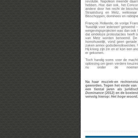
revolutie. Napoleon meende daarn
hebben. Hoe dan ook, het Concor
andere door het recht de bissch
Straatsburg en Metz, weliswaa
Bisschoppen, dominees en rabbijnen 
François Hollande, de vorige Fran
‘huwelijk voor iedereen’ genoemd 
wetgevingsprojecten was dan ook he
dat eindeloze protestacties heeft 
van Metz worden benoemd. De do
homohuwelijk, vond geen genade 
zaken annex godsdienstkwesties. V
Hij kreeg zijn zin en er kon een a
er gekomen.
Toch handig soms voor de machthe
oplossing om geen verdere keuzes te
nu onder de noemer 
Na haar muziek-en rechtenstu
geworden. Tegen het einde van h
een tiental jaren als juridi
Dominance
(2012) en de boeiend
vervolg hierop:
Het hoge woord
.