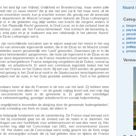
Archieven
 in het land ligt van Vrijheid, Gelijkheid en Broederschap, maar weten jullie
kheid niet zo nauw neemt? Als je dat niet wist zal ik het maar eens uit de
z en omstreken woont, kun je erachter komen. Als gevolg van de annexatie
et departement de Moezel (vroeger samen bekend als Elzas-Lotharingen)
Categ
n er in die gebieden nog altijd wetten van kracht die nergens anders in
n ‘het Plaatselijk Recht’ genoemd,
le
Droit Local,
en in dat verband heet de
bespr
ntérieur
, zoiets als ‘het Franse binnenland’. Hoe komisch die benaming is,
paysa
k erbij pakt en je je realiseert wat een rafelrandje in het uiterste Noord-
pensé
e Elzas-Lotharingen wel is.
plaisa
poési
d zijn verschillende oorzaken aan te wijzen waarvan het meest in het oog
politiq
aren van annexatie ingevoerde wetten, die in de Elzas en de Moezel zonder
bieden waren gezamenlijk een ‘Land’ geworden. Daarnaast zijn er in die
prose
anse binnenlanden’ aangenomen, die nooit zijn ingevoerd in de Elzas en de
 van deze departementen in de Franse moederschoot werden de bewoners
Verwa
zeer achtergebleven Franse wetgeving vergeleken bij de Duitse, vooral op
erlijk- en arbeidsrecht. Er werd een commissie ingesteld, belast met het
en het Franse en het Duitse recht. Bij wet van 1924 werden de gemaakte
emd genoeg is het
Droit local
nooit in de Staatscourant terechtgekomen en
elpen met de oude, in het Duits gestelde wetteksten. Toch is het geldend
zelaars beter af dan de Fransen in de rest van het land. Zij hebben twee
tdag kent men alleen hier – en de goede vrijdag levert ook een vrije dag
 oecumenische kerk in de gemeente is. Er geldt een voordeliger
 ziektewetregeling, gunstiger arbeidsrecht en sociale hulpverlening.
ngelijkheid is bovendien de afwijzing door de genoemde ‘buitengebieden’,
rde scheiding van Kerk en staat, die elders in
erst belangrijk fundament van de samenleving. De Franse staat beroept zich
 het bij voorbeeld gaat om de invloed van de Islam in te dammen: het
dragen van een hoofddoek voor ambtenaressen en wat dies meer zij. Hier
 echter nog altijd het Concordaat van 1801, een overeenkomst tussen
VII. Het sluiten van dit Concordaat werd nodig geacht om de Kerk enige
r de omvangrijke schade die zij had geleden door en tijdens de Franse