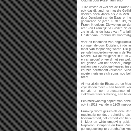
Column door Rosemarijn Milo
Jullie wisten al wel dat de Praillon
ook dat dit land het met die Gelij
doeken doen. Alleen als je in Met
door Duitsland van de Elzas en h
gedurende de jaren 1870-1919, zij
Frankrijk gelden. Die wetten worde
rest van Frankrijk
La France de l’i
zie je als je de kaart van Frankrij
Oosten van Frankrijk dat voormalig
Voor dit fenomeen van ongelijkhei
springen de door Duitsland in de j
meer van toepassing waren. Die ge
periode honderden wetten in de ‘Fr
Moezel. Na de terugkeer in 1919
ervan geconfronteerd met een wel 
het gebied van het sociaal-, burg
maken van voorlopige keuzes tuss
keuzes permanent verklaard. Vre
moeten juristen zich soms nog beh
recht.
Al met al zijn de Elzassers en Moe
vrije dagen meer – een tweede kers
op als er een protestantse of
ziektekostenverzekering, een betere
Een merkwaardig aspect van deze o
ook in 1919, van de in 1905 ingevoe
Frankrijk wordt gezien als een uit
regelmatig op deze scheiding als
boerkaverbod, het verbod van het 
in Metz en wijde omgeving geldt
Napoleon Bonaparte en Paus Pius 
genoegdoening te verschaffen voo