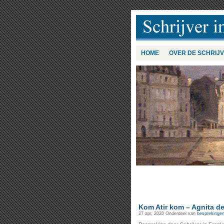
HOME
OVER DE SCHRIJ
Kom Atir kom – Agnita de
27 apr, 2020
Onderdeel van
besprekinge