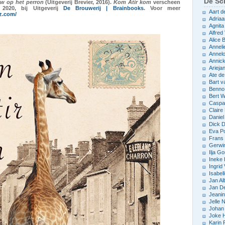
De Sch
w op het perron
(Uitgeverij Brevier, 2016).
Kom Atir kom
verscheen
2020, bij Uitgeverij
De Brouwerij | Brainbooks
. Voor meer
Aart d
tz.com/
Adriaa
Agnita
Alfred 
Alice
Anneli
Annelo
Annic
Arieja
Ate d
Bart v
Benno
Bert 
Caspar
Claire
Daniel
Dick D
Eva P
Frans 
Gerwin
Ilja Go
Ineke
Ingrid
Isabel
Jan Al
Jan D
Jeani
Jelle
Johan 
Joke 
Karin 