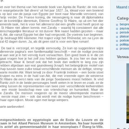
ijk
Archieven
het over het thema van het tweede boek van Agnita de Ranitz: de reis van
Een waargebeurde ‘
fait divers
’ uit het jaar 1827. Ja, ideaal voor een boeiend
is op last van de pasja van Egypte per boot naar Marseille vervoerd, van
Parijs verder. De Franse koning, die nieuwsgierig is naar dit diplomatieke
Categ
 de koninklijke dierentuin, Etienne Geoffroy St Hilaire, op uit om het dier
nnende taak, het is voor het allereerst dat een giraffe voet heeft gezet op
bespr
t Hilaire niet alleen kennis met Zarafa – waarbij hij constateert dat alle
paysa
tenschappelijke literatuur er tot dusver flink naast hadden gezeten – maar
pensé
 Atir, die vanuit Egypte het dier had vergezeld. De voetreis kan beginnen.
plaisa
ijs bedraagt 880 kilometer. Het traject volgt het Rhônedal, om na Lyon de
poési
al 42 dagen duren. Ja, als dit geen stof is voor een fijne roman!
politiq
ijl. De taal is verzorgd, en tegelijk eenvoudig. Ze kan op suggestieve wijze
prose
lereerste pagina’s een familiemaaltijd beschrijft – met de nodige precisie
 al aan wat je in het vervolg kunt verwachten. Een goed boek is in die zin
Verwa
f gaat vragen hoe je het zelf zou hebben gedaan. Ik zou hier en daar iets
ebracht. Maar ik besef ook dat het boek dan wellicht te lang zou zijn
hebben afgedaan aan wat gaandeweg (knap!) het belangrijkste motief van
dschap tussen twee zulke totaal verschillende mensen als de deftige, streng-
zwarte moslim Atir. Want terwijl ze door Frankrijk trekken – een bonte stoet
kruipen nu eens in de huid van Atir, die met vreemde ogen de westerse
St Hilaire die eerst niets van die jonge Soedanees moest hebben. Ik vind
 Ranitz zich in de beide personages heeft weten in te leven en zoals ze de
ting tussen de representanten van twee zeer verschillende leefwerelden
s een mooie boodschap mee van vriendschap en humaniteit. Maar de
raffe Zarafa. De mensen reageren op de meest uiteenlopende manieren
e eerste maal zien – ook dat wordt met de nodige humor beschreven –
k uit haar ogen kijken. Mooie ogen met lange wimpers.
arte aanbevelen!
unstgeschiedenis en egyptologie aan de Ecole du Louvre en de
zaam in het Allard Pierson Museum in Amsterdam. Na haar huwelijk
is actief als gemeenteraadslid in haar woonplaats l’ Étang-la-Ville.