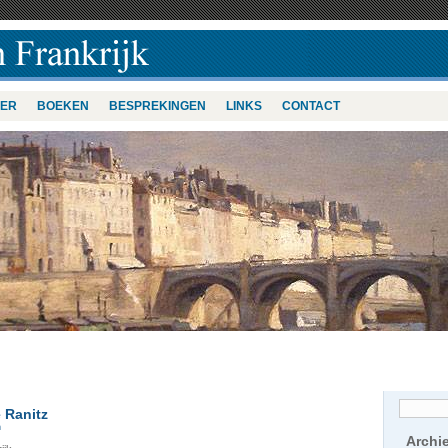
VER
BOEKEN
BESPREKINGEN
LINKS
CONTACT
 Ranitz
n
Archi