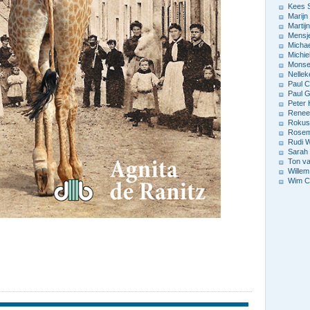
Kees 
Marijn
Marti
Mensj
Michae
Michie
Monse
Nellek
Paul C
Paul G
Peter 
Renee
Rokus
Rosema
Rudi 
Sarah
Ton v
Willem
Wim C