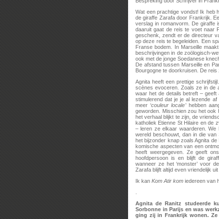
Bespreking door Schrijver in Frankr
Wat een prachtige vondst! Ik heb 
de giraffe Zarafa door Frankrijk. 
verslag in romanvorm. De giraffe 
daaruit gaat de reis te voet naar 
geschenk, zendt er de directeur van
op deze reis te begeleiden. Een spa
Franse bodem. In Marseille maakt S
beschrijvingen in de zoölogisch-we
ook met de jonge Soedanese knecht,
De afstand tussen Marseille en Par
Bourgogne te doorkruisen. De reis z
Agnita heeft een prettige schrijfst
scènes evoceren. Zoals ze in de al
waar het de details betreft – geeft
stimulerend dat je je al lezende a
meer ‘
couleur locale
’ hebben aang
geworden. Misschien zou het ook 
het verhaal blijkt te zijn, de vrien
katholiek Etienne St Hilaire en de 
– leren ze elkaar waarderen. We 
wereld beschouwt, dan in die van 
het bijzonder knap zoals Agnita de
komische aspecten van een ontmoe
heeft weergegeven. Ze geeft on
hoofdpersoon is en blijft de gi
wanneer ze het ‘monster’ voor d
Zarafa blijft altijd even vriendelij
Ik kan
Kom Atir kom
iedereen van h
.
Agnita de Ranitz studeerde k
Sorbonne in Parijs en was werk
ging zij in Frankrijk wonen. Ze 