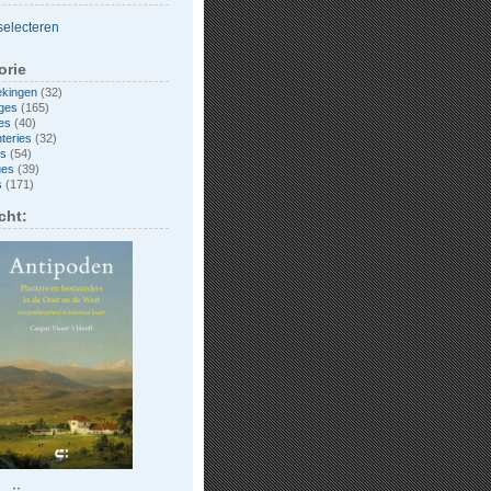
orie
ekingen
(32)
ges
(165)
es
(40)
nteries
(32)
es
(54)
ues
(39)
s
(171)
cht: