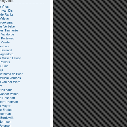
rijvers
e Vries
n van Dis
 de Ranitz
Valstar
 Broeksma
es Verbeke
es Timmerije
k Vandorpe
n Korteweg
e Reede
an Loo
 Barnard
Wagendorp
 Visser 't Hooft
 Polders
 Cunin
ijs
osthuma de Boer
Willem Verbaas
 van der Werf
rt
 Holzhaus
 Vander Veken
le Rossaert
bert Roetman
e Meyer
ne Erades
 Noorman
Bordewijk
Hermsen
Peterson