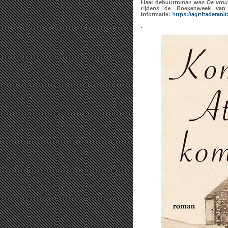
Haar debuutroman was
De vrou
tijdens de Boekenweek van 
informatie:
https://agnitaderani
.