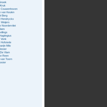
Snoek
 Kruk
jn Couwenhoven
e van Keulen
l Berg
l Hendryckx
 Weijers
e Noordervliet
laes
ellings
Hagtingius
 Vonk
 Hofstede
rijn Milo
Wester
 De Vlam
an Reen
 van Toorn
oster