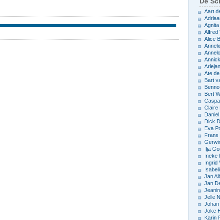
De Sch
Aart d
Adriaa
Agnita
Alfred 
Alice
Anneli
Annelo
Annic
Arieja
Ate d
Bart v
Benno
Bert 
Caspar
Claire
Daniel
Dick D
Eva P
Frans 
Gerwin
Ilja Go
Ineke
Ingrid
Isabel
Jan Al
Jan D
Jeani
Jelle
Johan 
Joke 
Karin 