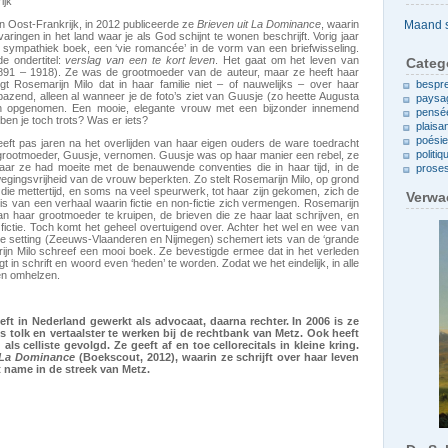
ijk
Archieven
in Oost-Frankrijk, in 2012 publiceerde ze
Brieven uit La Dominance
, waarin
ringen in het land waar je als God schijnt te wonen beschrijft. Vorig jaar
sympathiek boek, een ‘vie romancée’ in de vorm van een briefwisseling.
de ondertitel:
verslag van een te kort leven
. Het gaat om het leven van
Categ
91 – 1918). Ze was de grootmoeder van de auteur, maar ze heeft haar
t Rosemarijn Milo dat in haar familie niet – of nauwelijks – over haar
bespr
zend, alleen al wanneer je de foto’s ziet van Guusje (zo heette Augusta
paysa
ijn opgenomen. Een mooie, elegante vrouw met een bijzonder innemend
pensé
 ben je toch trots? Was er iets?
plaisa
poési
eeft pas jaren na het overlijden van haar eigen ouders de ware toedracht
politiq
 grootmoeder, Guusje, vernomen. Guusje was op haar manier een rebel, ze
aar ze had moeite met de benauwende conventies die in haar tijd, in de
prose
egingsvrijheid van de vrouw beperkten. Zo stelt Rosemarijn Milo, op grond
 die mettertijd, en soms na veel speurwerk, tot haar zijn gekomen, zich de
Verwa
is van een verhaal waarin fictie en non-fictie zich vermengen. Rosemarijn
an haar grootmoeder te kruipen, de brieven die ze haar laat schrijven, en
n fictie. Toch komt het geheel overtuigend over. Achter het wel en wee van
le setting (Zeeuws-Vlaanderen en Nijmegen) schemert iets van de ‘grande
arijn Milo schreef een mooi boek. Ze bevestigde ermee dat in het verleden
t in schrift en woord even ‘heden’ te worden. Zodat we het eindelijk, in alle
nnen omhelzen.
eeft in Nederland gewerkt als advocaat, daarna rechter. In 2006 is ze
ls tolk en vertaalster te werken bij de rechtbank van Metz. Ook heeft
ls celliste gevolgd. Ze geeft af en toe cellorecitals in kleine kring.
 La Dominance
(Boekscout, 2012), waarin ze schrijft over haar leven
t name in de streek van Metz.