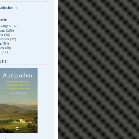
orie
ekingen
(32)
ges
(165)
es
(40)
nteries
(32)
es
(54)
ues
(39)
s
(171)
cht: