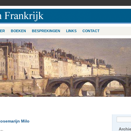
VER
BOEKEN
BESPREKINGEN
LINKS
CONTACT
osemarijn Milo
Archi