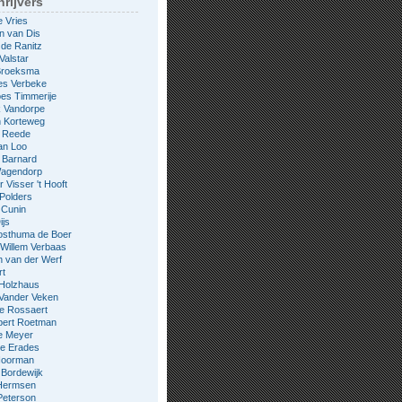
rijvers
e Vries
n van Dis
 de Ranitz
Valstar
 Broeksma
es Verbeke
es Timmerije
k Vandorpe
n Korteweg
e Reede
an Loo
 Barnard
Wagendorp
 Visser 't Hooft
 Polders
 Cunin
ijs
osthuma de Boer
Willem Verbaas
 van der Werf
rt
 Holzhaus
 Vander Veken
le Rossaert
bert Roetman
e Meyer
ne Erades
 Noorman
Bordewijk
Hermsen
Peterson