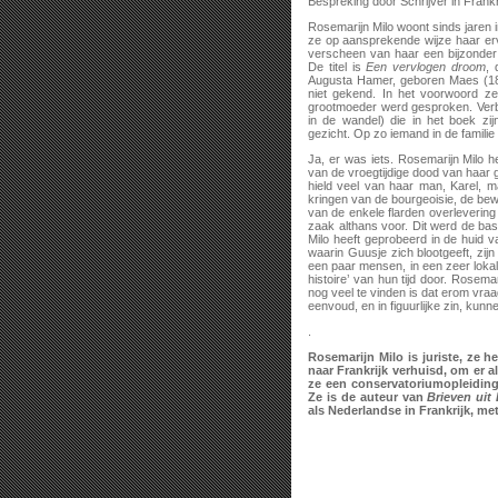
Bespreking door Schrijver in Frankr
Rosemarijn Milo woont sinds jaren 
ze op aansprekende wijze haar erva
verscheen van haar een bijzonder 
De titel is
Een vervlogen droom
, 
Augusta Hamer, geboren Maes (18
niet gekend. In het voorwoord zeg
grootmoeder werd gesproken. Verba
in de wandel) die in het boek z
gezicht. Op zo iemand in de familie
Ja, er was iets. Rosemarijn Milo h
van de vroegtijdige dood van haar
hield veel van haar man, Karel, m
kringen van de bourgeoisie, de bew
van de enkele flarden overlevering
zaak althans voor. Dit werd de bas
Milo heeft geprobeerd in de huid v
waarin Guusje zich blootgeeft, zij
een paar mensen, in een zeer loka
histoire’ van hun tijd door. Rosem
nog veel te vinden is dat erom vraag
eenvoud, en in figuurlijke zin, ku
.
Rosemarijn Milo is juriste, ze h
naar Frankrijk verhuisd, om er a
ze een conservatoriumopleiding a
Ze is de auteur van
Brieven uit
als Nederlandse in Frankrijk, me