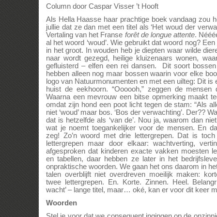
Column door Caspar Visser ’t Hooft
Als Hella Haasse haar prachtige boek vandaag zou 
jullie dat ze dan met een titel als ‘Het woud der ve
Vertaling van het Franse
forêt de longue attente
. Néééé
al het woord ‘woud’. Wie gebruikt dat woord nog? Ee
in het groot. In wouden heb je diepten waar wilde die
naar wordt gezegd, heilige kluizenaars wonen, waa
gefluisterd – elfen een rei dansen. Dit soort boss
hebben alleen nog maar bossen waarin voor elke boo
logo van Natuurmonumenten en met een uilteg: Dit is ee
huist de eekhoorn. “Oooooh,” zeggen de mensen d
Waarna een mevrouw een bitse opmerking maakt te
omdat zijn hond een poot licht tegen de stam: “Als 
niet ‘woud’ maar bos. ‘Bos der verwachting’. Der?? Wa
dat is hetzelfde als ‘van de’. Nou ja, waarom dan nie
wat je noemt toegankelijker voor de mensen. En da
zeg! Zo’n woord met drie lettergrepen. Dat is toch 
lettergrepen maar door elkaar: wachtverting, ver
afgesproken dat kinderen exacte vakken moesten lere
en tabellen, daar hebben ze later in het bedrijfsle
onpraktische woorden. We gaan het ons daarom in het
talen overblijft niet overdreven moeilijk maken: k
twee lettergrepen. En. Korte. Zinnen. Heel. Belangr
wacht’ – lange titel, maar… oké, kan er voor dit keer 
Woorden
Stel je voor dat we consequent ingingen op de onzinni