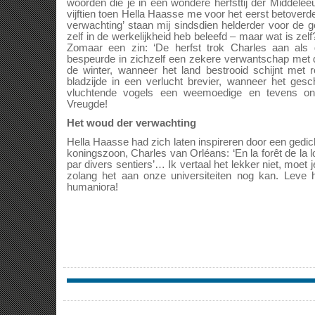
woorden die je in een wondere herfsttij der Middele
vijftien toen Hella Haasse me voor het eerst betoverd
verwachting’ staan mij sindsdien helderder voor de g
zelf in de werkelijkheid heb beleefd – maar wat is zelf
Zomaar een zin: ‘De herfst trok Charles aan als g
bespeurde in zichzelf een zekere verwantschap met 
de winter, wanneer het land bestrooid schijnt met
bladzijde in een verlucht brevier, wanneer het ge
vluchtende vogels een weemoedige en tevens onhe
Vreugde!
Het woud der verwachting
Hella Haasse had zich laten inspireren door een gedic
koningszoon, Charles van Orléans: ‘En la forêt de la 
par divers sentiers’… Ik vertaal het lekker niet, moet
zolang het aan onze universiteiten nog kan. Leve h
humaniora!