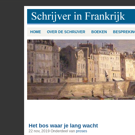
HOME
OVER DE SCHRIJVER
BOEKEN
BESPREKIN
Het bos waar je lang wacht
22 nov, 2019
Onderdeel van
proses