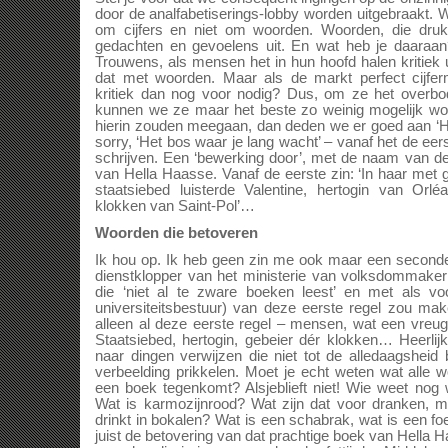
door de analfabetiserings-lobby worden uitgebraakt. W
om cijfers en niet om woorden. Woorden, die dru
gedachten en gevoelens uit. En wat heb je daaraan
Trouwens, als mensen het in hun hoofd halen kritiek 
dat met woorden. Maar als de markt perfect cijferm
kritiek dan nog voor nodig? Dus, om ze het overbodig
kunnen we ze maar het beste zo weinig mogelijk 
hierin zouden meegaan, dan deden we er goed aan ‘H
sorry, ‘Het bos waar je lang wacht’ – vanaf het de eers
schrijven. Een ‘bewerking door’, met de naam van de
van Hella Haasse. Vanaf de eerste zin: ‘In haar met
staatsiebed luisterde Valentine, hertogin van Orl
klokken van Saint-Pol’…
Woorden die betoveren
Ik hou op. Ik heb geen zin me ook maar een seconde
dienstklopper van het ministerie van volksdommakeri
die ‘niet al te zware boeken leest’ en met als vo
universiteitsbestuur) van deze eerste regel zou mak
alleen al deze eerste regel – mensen, wat een vreug
Staatsiebed, hertogin, gebeier dér klokken… Heerlij
naar dingen verwijzen die niet tot de alledaagshei
verbeelding prikkelen. Moet je echt weten wat alle 
een boek tegenkomt? Alsjeblieft niet! Wie weet nog 
Wat is karmozijnrood? Wat zijn dat voor dranken, ma
drinkt in bokalen? Wat is een schabrak, wat is een fo
juist de betovering van dat prachtige boek van Hella 