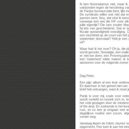
Ik ben Nostradamus niet, maar ik v
vakbonden tegen de herziening van
de Parijse bureaucratie bent, lijkt 
De syndicats willen ook niet dat e
pannen bent. Nou, dat vind ik toev
vanwege een wet die IVF voor elk
jullie eigenlijk? Die rare snuiter 
hij iets van geschiedenis. Dat er
fiscale opstandigheid voorafging. 
een vluchtheli op de court van het p
september doorstaat? Heb je een 
uit?
Waar had ik het over? Oh ja, die pijp
wordt gerookt. Nostalgie, een malle 
er niet toe doen, een Provençaalse
een ‘statement’ wilde maken: ik b
adviseren voor de volgende zomer o
Dag Peter,
Een pijp: alleen al een leuk onde
En daarmee in het geheel niet van d
brief heb ontvangen, want ik moet 
Parijs is voor mij, zoals voor ve
wordt verliefd en nestelt zich er, 
het veld geslagen door de mindere
of the deal. En zodoende is het le
rust, en zo leer je omgaan met i
dagelijkse routine een cocon, af
verder weg.
Vandaag liepen de
Gilets Jaunes
to
opgemerkt. Pas toen ik aan het ei