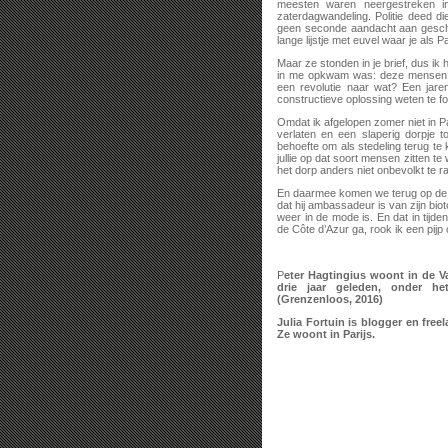
meesten waren neergestreken in
zaterdagwandeling. Politie deed d
geen seconde aandacht aan gescho
lange lijstje met euvel waar je als 
Maar ze stonden in je brief, dus i
in me opkwam was: deze mensen ga
een revolutie naar wat? Een jare
constructieve oplossing weten te f
Omdat ik afgelopen zomer niet in P
verlaten en een slaperig dorpje 
behoefte om als stedeling terug te 
jullie op dat soort mensen zitten t
het dorp anders niet onbevolkt te ra
En daarmee komen we terug op de in
dat hij ambassadeur is van zijn bio
weer in de mode is. En dat in tijde
de Côte d’Azur ga, rook ik een pijp 
P
eter Hagtingius woont in de V
drie jaar geleden, onder he
(Grenzenloos, 2016)
Julia Fortuin is blogger en free
Ze woont in Parijs.