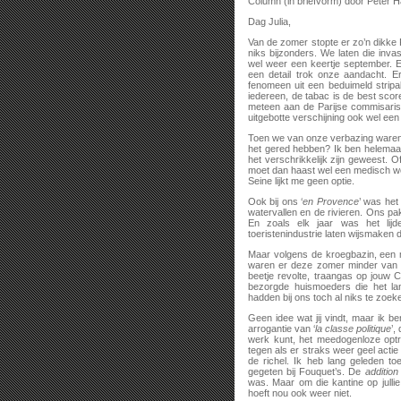
Column (in briefvorm) door Peter Ha
Dag Julia,
Van de zomer stopte er zo’n dikke 
niks bijzonders. We laten die inva
wel weer een keertje september. 
een detail trok onze aandacht. 
fenomeen uit een beduimeld stripa
iedereen, de tabac is de best sco
meteen aan de Parijse commisaris 
uitgebotte verschijning ook wel een
Toen we van onze verbazing waren b
het gered hebben? Ik ben helemaal
het verschrikkelijk zijn geweest. 
moet dan haast wel een medisch won
Seine lijkt me geen optie.
Ook bij ons ‘
en Provence
’ was he
watervallen en de rivieren. Ons pak
En zoals elk jaar was het lijd
toeristenindustrie laten wijsmaken da
Maar volgens de kroegbazin, een me
waren er deze zomer minder van d
beetje revolte, traangas op jouw 
bezorgde huismoeders die het la
hadden bij ons toch al niks te zoek
Geen idee wat jij vindt, maar ik 
arrogantie van ‘
la classe politique
’,
werk kunt, het meedogenloze opt
tegen als er straks weer geel acti
de richel. Ik heb lang geleden to
gegeten bij Fouquet’s. De
addition
was. Maar om die kantine op jullie
hoeft nou ook weer niet.