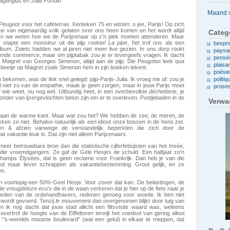
gtingius en Julia Fortuin
Archieven
Peugeot voor het caféterras. Kenteken 75 en wisten: o jee, Parijs! Op zich
sie van eigenaardig volk gelaten over ons heen komen en het wordt altijd
Categ
En we weten hoe we de Parijzenaar op z’n plek moeten attenderen. Maar
Er stapte een
monsieur
uit die pijp rookte!
La pipe
, het trof ons als een
bespr
lbum. Zoiets hadden we al jaren niet meer live gezien. In ons dorp rookt
paysa
rende commerce, maar om pijptabak zou je er tevergeefs vragen. Ik dacht
pensé
Maigret van Georges Simenon, altijd aan de pijp. Die Peugotist leek qua
plaisa
 beetje op Maigret zoals Simenon hem in zijn boeken tekent.
poési
ekomen, was de link snel gelegd: pijp-Parijs-Julia. Ik vroeg me af: zou je
politiq
 niet zo van de empathie, maak je geen zorgen, maar in jouw Parijs moet
prose
Of wie weet, nu nog wel. Uitbundig heet, in een overbevolkte
déchetterie
, je
der van ijzergevlochten beton zijn om er te overleven. Pootjebaden in de
Verwa
t aan de warme kant. Maar wat zou het? We hebben de zee, de meren, de
ken ze niet. Behalve natuurlijk als een idioot onze bossen in de hens zet.
en & afzien vanwege de verstandelijk beperkten die zich door de
t vakantie leuk is. Dat zijn niet alleen Parijzenaars.
er betrouwbare bron dan die statistische cijferfetisjisten van het Insée,
ie vreemdgangers. Ze gaf de Gele Hesjes de schuld. Een halfjaar zo’n
Champs Élysées, dat is geen reclame voor Frankrijk. Dan heb je van die
nd maar liever schrappen als vakantiebestemming. Groot gelijk, en ze
en.
ben voorlopig een 50%-Geel Hesje. Voor zover dat kan. De belastingen, de
 de vreugdeloze eco’s die in de waan verkeren dat je hier op de fiets naar je
reden van de ordehandhavers, redenen genoeg voor woede. Ik ben niet
e wordt gevoerd. Tenzij
le mouvement
dan overgenomen blijkt door tuig van
en ik nog dacht dat jouw stad allicht een flitsvisite waard was, weleens
overtrof de hoogte van de Eiffeltoren terwijl het voedsel van gering allooi
 “’s-werelds mooiste boulevard” (wat een gelul) in elkaar te meppen, dat