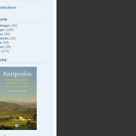
orie
ekingen
(32)
ges
(165)
es
(40)
nteries
(32)
es
(54)
ues
(39)
s
(171)
cht: