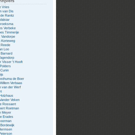
rijvers
e Vries
n van Dis
 de Ranitz
Valstar
 Broeksma
es Verbeke
es Timmerije
k Vandorpe
n Korteweg
e Reede
an Loo
 Barnard
Wagendorp
 Visser 't Hooft
 Polders
 Cunin
ijs
osthuma de Boer
Willem Verbaas
 van der Werf
rt
 Holzhaus
 Vander Veken
le Rossaert
bert Roetman
e Meyer
ne Erades
 Noorman
Bordewijk
Hermsen
Peterson