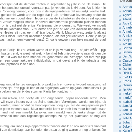
De Sch
oorspel dat de demonstranten in september bij jullie in de file staan. De
Aart d
 het pensioenstelsel, voortaan pas je
retraite
als je 64 bent. Als je klerk in
Adriaa
me 75 vroeg genoeg, voor ons in de wijngaarden is dat natuurlijk veel te laat.
r gesleuteld wordt aan de regel dat je als ambtenaar levenslang onder de
Agnita
allig wél een goed idee. Heb je verder de katholieken die de straat opgaan
Alfred 
e vrouw mogelijk maakt. Hoeveel demonstratie-geschikte pleinen hebben
Alice
Macron is vast niet de enige Parijzenaar die ongerust is. Wie weet, vermoedt
Anneli
 aan de Revolutie van 1789 eerst een jaar of wat van dwarse boosheid en
Annelo
De Hesjes zijn pas een half jaar bezig. Als ik Macron was, zette ik alvast
Annic
aleis klaar. Heeft hij al eerder gedaan, als het gerucht klopt. Denk je dat je
gasmasker, een kogelvrij vest? Of ga je gewoon een hele maand de stad
Arieja
Ate d
Bart v
 uit Parijs. Ik zou willen weten of er in jouw stad nog – of juist wéér – pijp
Benno
hipstertrend, je weet het niet. Ik ben het liefst nieuwsgierig naar dingen die
Bert 
 tic. Of was die man met die Peugeot eventueel zo’n type dat met zijn pijp
en een ongenaakbare individualist. In dat geval zal ik de tabagiste niet
Caspar
ok pijptabak in te slaan.
Claire
Daniel
Dick D
Eva P
Frans 
rwerp omdat het zo onlogisch, onpraktisch en onverantwoord ongezond is!
Gerwin
eze tijd. Een pijp: ik ben er de afgelopen weken op gaan letten sinds ik je
Ilja Go
je bekennen dat ik deze zomer Parijs ben ontvlucht.
Ineke
Ingrid
len misschien, een beetje als een ongezonde, gepassioneerde liefde. Men
terwijl roze vlinders over de Seine dentelen. Vervolgens wordt men bijna uit
Isabel
 kanten, maar omdat de hoogtepunten hoog zijn, zijn de laagtepunten part
Jan Al
ven geen moment saai. Maar mettertijd komt er toch iets meer behoefte naar
Jan D
emand met een moeilijk karakter: men maakt van de leuke dingen uit de
Jeani
gewisseld met een regelmatige adempauze op het platteland of nog wel
Jelle
Johan 
evallig vlak langs mijn appartement zonder dat ik er ook maar iets van had
Joke 
nd van de middag naar beneden de straat op ging waren er nog enkelen. De
Karin 