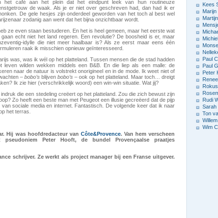
 het café aan het plein dat het eindpunt leek van hun routineuze
Kees 
ienstgetrouw de waak. Als je er niet over geschreven had, dan had ik er
Marijn
nken. De gele hesjes zijn onderdeel geworden van het toch al best wel
Marti
Parijzenaar zodanig aan went dat het bijna onzichtbaar wordt.
Mensj
k heb ze even staan bestuderen. En het is heel gemeen, maar het eerste wat
Michae
an echt niet het land regeren. Een revolutie? De boosheid is er, maar
Michie
nzeventig-idylle die niet meer haalbaar is? Als ze eerst maar eens één
Monse
ormuleren raak ik misschien opnieuw geïnteresseerd.
Nellek
Paul C
arijs was, was ik wél op het platteland. Tussen mensen die de stad hadden
tot leven wilden wekken middels een B&B. En die liep als een malle: de
Paul G
keren naar de natuur is volstrekt onorigineel en in de mode. Ik weet niet of
Peter 
e wachten –
bobo’s
blijven
bobo’s
– ook op het platteland. Maar toch… dreigt
Renee
ken? Ik zie hier (verschrikkelijk woord) een win-win situatie. Wat jij?
Rokus
Rosema
druk die een stedeling creëert op het platteland. Zou die zich bewust zijn
toop? Zo heeft een beste man met Peugeot een illusie gecreëerd dat de pijp
Rudi 
n van sociale media en internet. Fantastisch. De volgende keer dat ik naar
Sarah
op het terras.
Ton v
Willem
Wim C
ar. Hij was hoofdredacteur van
Côte&Provence
. Van hem verscheen
t pseudoniem Peter Hooft, de bundel Provençaalse praatjes
lance schrijver. Ze werkt als project manager bij een Franse uitgever.