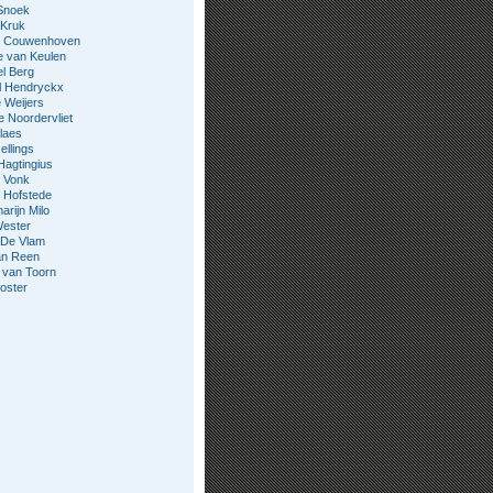
Snoek
 Kruk
jn Couwenhoven
e van Keulen
l Berg
l Hendryckx
 Weijers
e Noordervliet
laes
ellings
Hagtingius
 Vonk
 Hofstede
rijn Milo
Wester
 De Vlam
an Reen
 van Toorn
oster