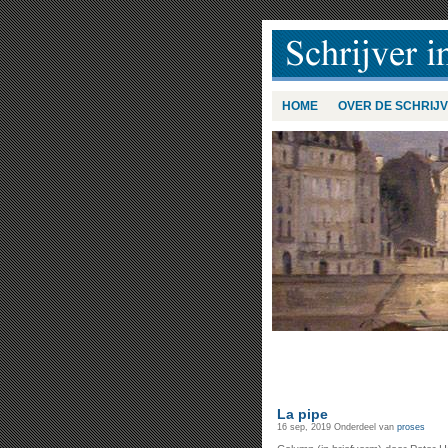
HOME
OVER DE SCHRIJ
La pipe
16 sep, 2019
Onderdeel van
proses