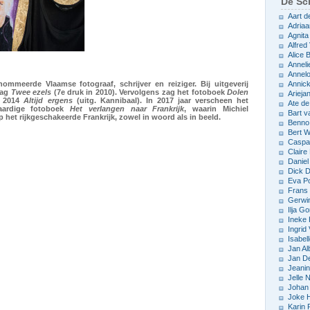
De Sch
Aart d
Adriaa
Agnita
Alfred 
Alice
Anneli
Annelo
ommeerde Vlaamse fotograaf, schrijver en reiziger. Bij uitgeverij
Annic
lag
Twee ezels
(7e druk in 2010). Vervolgens zag het fotoboek
Dolen
Arieja
n 2014
Altijd ergens
(uitg. Kannibaal). In 2017 jaar verscheen het
Ate d
waardige fotoboek
Het verlangen naar Frankrijk
, waarin Michiel
Bart v
op het rijkgeschakeerde Frankrijk, zowel in woord als in beeld.
Benno
Bert 
Caspar
Claire
Daniel
Dick D
Eva P
Frans 
Gerwin
Ilja Go
Ineke
Ingrid
Isabel
Jan Al
Jan D
Jeani
Jelle
Johan 
Joke 
Karin 