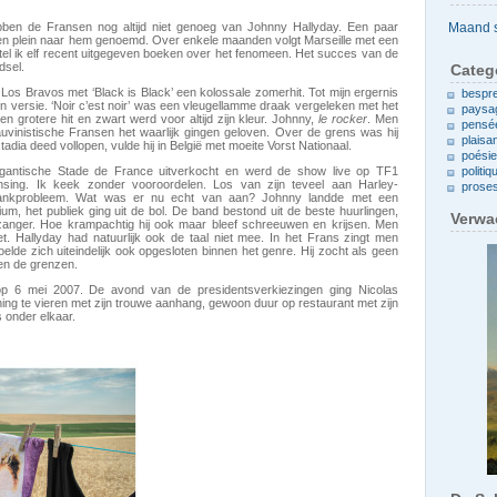
Archieven
bben de Fransen nog altijd niet genoeg van Johnny Hallyday. Een paar
en plein naar hem genoemd. Over enkele maanden volgt Marseille met een
 tel ik elf recent uitgegeven boeken over het fenomeen. Het succes van de
dsel.
Categ
os Bravos met ‘Black is Black’ een kolossale zomerhit. Tot mijn ergernis
bespr
jn versie. ‘Noir c’est noir’ was een vleugellamme draak vergeleken met het
paysa
en grotere hit en zwart werd voor altijd zijn kleur. Johnny,
le rocker
. Men
pensé
auvinistische Fransen het waarlijk gingen geloven. Over de grens was hij
plaisa
stadia deed vollopen, vulde hij in België met moeite Vorst Nationaal.
poési
igantische Stade de France uitverkocht en werd de show live op TF1
politiq
nsing. Ik keek zonder vooroordelen. Los van zijn teveel aan Harley-
prose
drankprobleem. Wat was er nu echt van aan? Johnny landde met een
ium, het publiek ging uit de bol. De band bestond uit de beste huurlingen,
Verwa
e zanger. Hoe krampachtig hij ook maar bleef schreeuwen en krijsen. Men
et. Hallyday had natuurlijk ook de taal niet mee. In het Frans zingt men
oelde zich uiteindelijk ook opgesloten binnen het genre. Hij zocht als geen
nen de grenzen.
p 6 mei 2007. De avond van de presidentsverkiezingen ging Nicolas
ning te vieren met zijn trouwe aanhang, gewoon duur op restaurant met zijn
s onder elkaar.