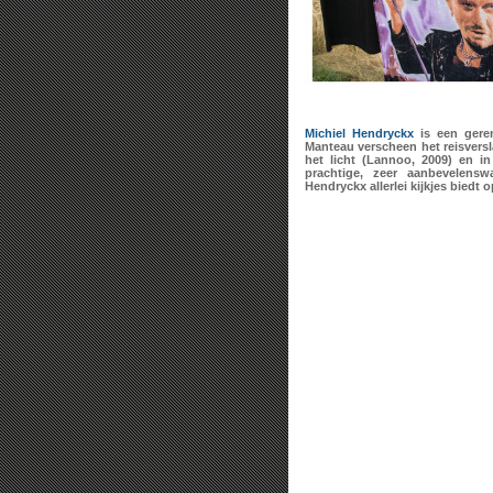
Michiel Hendryckx
is een geren
Manteau verscheen het reisvers
het licht (Lannoo, 2009) en i
prachtige, zeer aanbevelens
Hendryckx allerlei kijkjes biedt 