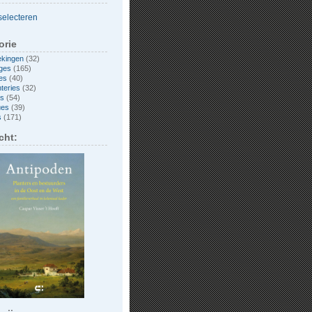
orie
ekingen
(32)
ges
(165)
es
(40)
nteries
(32)
es
(54)
ues
(39)
s
(171)
cht: