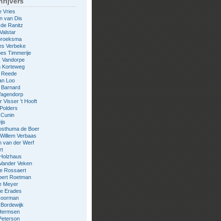
rijvers
e Vries
n van Dis
 de Ranitz
Valstar
 Broeksma
es Verbeke
es Timmerije
k Vandorpe
n Korteweg
e Reede
an Loo
 Barnard
Wagendorp
 Visser 't Hooft
 Polders
 Cunin
ijs
osthuma de Boer
Willem Verbaas
 van der Werf
rt
 Holzhaus
 Vander Veken
le Rossaert
bert Roetman
e Meyer
ne Erades
 Noorman
Bordewijk
Hermsen
Peterson