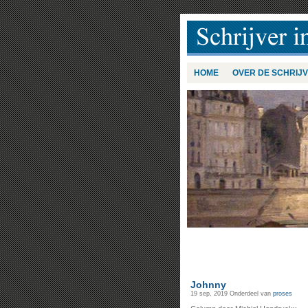
HOME
OVER DE SCHRIJ
Johnny
19 sep, 2019
Onderdeel van
proses