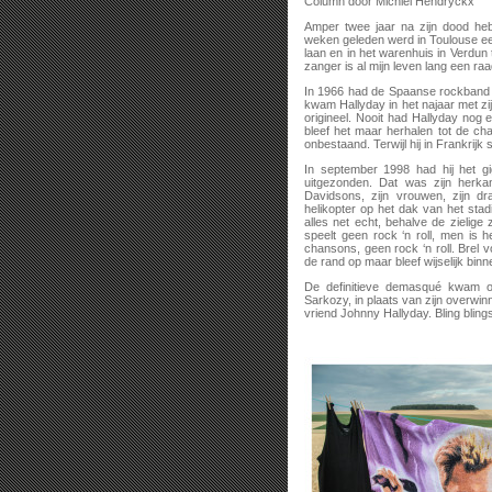
Column door Michiel Hendryckx
Amper twee jaar na zijn dood he
weken geleden werd in Toulouse e
laan en in het warenhuis in Verdun
zanger is al mijn leven lang een raa
In 1966 had de Spaanse rockband L
kwam Hallyday in het najaar met zi
origineel. Nooit had Hallyday nog e
bleef het maar herhalen tot de ch
onbestaand. Terwijl hij in Frankrijk 
In september 1998 had hij het g
uitgezonden. Dat was zijn herka
Davidsons, zijn vrouwen, zijn 
helikopter op het dak van het stad
alles net echt, behalve de zielig
speelt geen rock ‘n roll, men is h
chansons, geen rock ‘n roll. Brel v
de rand op maar bleef wijselijk bin
De definitieve demasqué kwam o
Sarkozy, in plaats van zijn overwin
vriend Johnny Hallyday. Bling bling