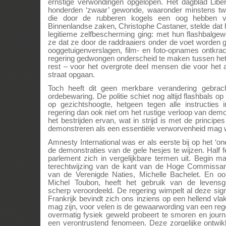
ernstige verwondingen opgelopen. Het dagblad Libé
honderden ‘zwaar’ gewonde, waaronder minstens tw
die door de rubberen kogels een oog hebben ve
Binnenlandse zaken, Christophe Castaner, stelde dat
legitieme zelfbescherming ging: met hun flashbalg
ze dat ze door de raddraaiers onder de voet worden 
ooggetuigenverslagen, film- en foto-opnames ontkrac
regering gedwongen onderscheid te maken tussen het 
rest – voor het overgrote deel mensen die voor het 
straat opgaan.
Toch heeft dit geen merkbare verandering gebrac
ordebewaring. De politie schiet nog altijd flashbals 
op gezichtshoogte, hetgeen tegen alle instructies i
regering dan ook niet om het rustige verloop van dem
het bestrijden ervan, wat in strijd is met de princip
demonstreren als een essentiële verworvenheid mag
Amnesty International was er als eerste bij op het ‘one
de demonstraties van de gele hesjes te wijzen. Half 
parlement zich in vergelijkbare termen uit. Begin 
terechtwijzing van de kant van de Hoge Commissa
van de Verenigde Naties, Michelle Bachelet. En 
Michel Toubon, heeft het gebruik van de levensge
scherp veroordeeld. De regering wimpelt al deze s
Frankrijk bevindt zich ons inziens op een hellend vlak
mag zijn, voor velen is de gewaarwording van een reg
overmatig fysiek geweld probeert te smoren en journa
een verontrustend fenomeen. Deze zorgelijke ontwikk