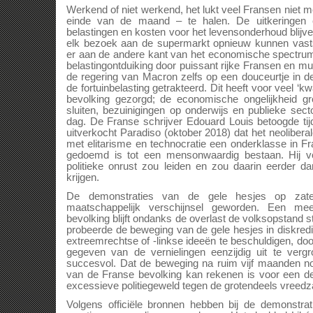
Werkend of niet werkend, het lukt veel Fransen niet m
einde van de maand – te halen. De uitkeringen 
belastingen en kosten voor het levensonderhoud blijve
elk bezoek aan de supermarkt opnieuw kunnen vasts
er aan de andere kant van het economische spectru
belastingontduiking door puissant rijke Fransen en mul
de regering van Macron zelfs op een douceurtje in d
de fortuinbelasting getrakteerd. Dit heeft voor veel ‘
bevolking gezorgd; de economische ongelijkheid gro
sluiten, bezuinigingen op onderwijs en publieke sec
dag. De Franse schrijver Edouard Louis betoogde tij
uitverkocht Paradiso (oktober 2018) dat het neolibera
met elitarisme en technocratie een onderklasse in Fra
gedoemd is tot een mensonwaardig bestaan. Hij voo
politieke onrust zou leiden en zou daarin eerder dan
krijgen.
De demonstraties van de gele hesjes op zate
maatschappelijk verschijnsel geworden. Een me
bevolking blijft ondanks de overlast de volksopstand 
probeerde de beweging van de gele hesjes in diskred
extreemrechtse of -linkse ideeën te beschuldigen, doo
gegeven van de vernielingen eenzijdig uit te verg
succesvol. Dat de beweging na ruim vijf maanden n
van de Franse bevolking kan rekenen is voor een dee
excessieve politiegeweld tegen de grotendeels vreed
Volgens officiële bronnen hebben bij de demonstra