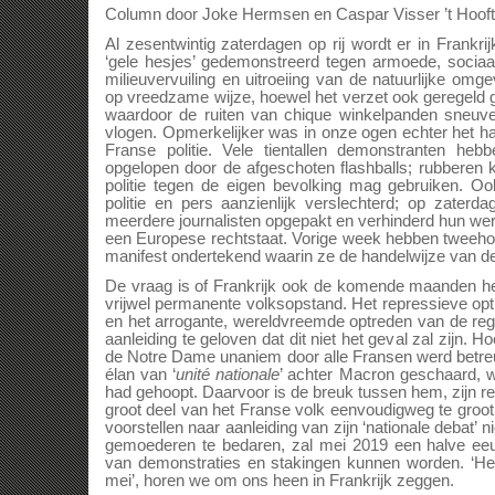
Column door Joke Hermsen en Caspar Visser ’t Hooft
Al zesentwintig zaterdagen op rij wordt er in Frankri
‘gele hesjes’ gedemonstreerd tegen armoede, sociaa
milieuvervuiling en uitroeiing van de natuurlijke omg
op vreedzame wijze, hoewel het verzet ook geregel
waardoor de ruiten van chique winkelpanden sneuvel
vlogen. Opmerkelijker was in onze ogen echter het h
Franse politie. Vele tientallen demonstranten heb
opgelopen door de afgeschoten flashballs; rubberen 
politie tegen de eigen bevolking mag gebruiken. O
politie en pers aanzienlijk verslechterd; op zaterdag
meerdere journalisten opgepakt en verhinderd hun werk
een Europese rechtstaat. Vorige week hebben tweehond
manifest ondertekend waarin ze de handelwijze van de 
De vraag is of Frankrijk ook de komende maanden het
vrijwel permanente volksopstand. Het repressieve opt
en het arrogante, wereldvreemde optreden van de re
aanleiding te geloven dat dit niet het geval zal zijn. 
de Notre Dame unaniem door alle Fransen werd betreurd
élan van ‘
unité nationale
’ achter Macron geschaard, 
had gehoopt. Daarvoor is de breuk tussen hem, zijn r
groot deel van het Franse volk eenvoudigweg te groo
voorstellen naar aanleiding van zijn ‘nationale debat’ ni
gemoederen te bedaren, zal mei 2019 een halve eeu
van demonstraties en stakingen kunnen worden. ‘
mei’, horen we om ons heen in Frankrijk zeggen.