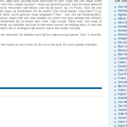
De Sch
, altijd weer gezellig oude bekenden te zien. Daar niet van. Maar koffie
r een rest
salade niçoise
! – Nog van gisterenavond, kant en klaar gekocht
Aart d
nd je misschien wel lekker voor bij de lunch, op z’n Frans. Voor de rest
Adriaa
er kaas uit Nederland. En de drank? Een koud biertje, misschien? O ja,
k denk: zal ik gewoon maar weglopen? Nee – nee, het zijn Nederlanders.
Agnita
omen, tegen half zes, dan hadden ze zeker hun best gedaan iets lekkers
Alfred 
n Nederland bij ze kwam eten. Nee, mijn schuld. Dikke bult. Om maar te
Alice
nkrijk op vakantie zijn kom ik niet meer tussen de middag eten, of wat dan
Anneli
ders die er al langere tijd wonen, dat is een ander verhaal.
Annelo
Annic
ij het afscheid. Ze hebben hem bij hun wijnvoorraad gezet. Voor ’s avonds.
Arieja
Ate d
het moest er toch even uit. En nu is het eruit. En even goede vrienden.
Bart v
Benno
Bert 
Caspar
Claire
Daniel
Dick D
Eva P
Frans 
Gerwin
Ilja Go
Ineke
Ingrid
Isabel
Jan Al
Jan D
Jeani
Jelle
Johan 
Joke 
Karin 