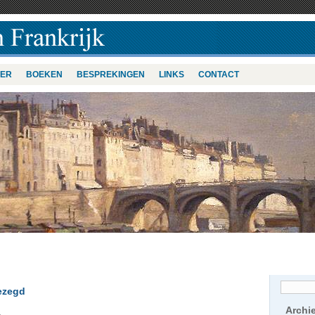
VER
BOEKEN
BESPREKINGEN
LINKS
CONTACT
ezegd
Archi