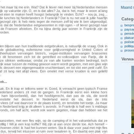
t
Archieven
t het maar bij me erin. Wat? Dat ik liever niet meer bij Nederlandse mensen
 op vakantie zijn. O, en is dat alles? Ja, dat is het, maar ik woon al lang
et eten te maken heeft hoogst belangrijk te vinden. Echt? – nou ja, zeg…
 lunches bij Nederlanders in Frankrijk? Dat is nu net wat ik jullie haarfijn
Categ
gezegd zijn: ik heb niets tegen de mensen zelf bij wie ik ben uitgenodigd.
 is dat de Nederlandse eetgewoonten in mijn ogen – of liever gezegd naar
bespr
 de Fransen afsteken. En na bijna dertig jaar wonen in Frankrijk zijn de
paysa
orden.
pensé
plaisa
poési
 blijven aan hun traditionele eetgebruiken, is natuurlijk de vraag. Ook in
politiq
 de globalisering, eufemisme voor gelijkvormigheid in United Colors of
prose
heehuizen vervangen bistro’s, vegan-instituten vervangen brasseries
kt dit fenomeen zich tot de gentrified ex-volkswijken van Parijs, die ik
Verwa
 ze slinken weliswaar, omdat ze van alle kanten worden bedreigd, toch
rijk waar tussen de middag gewoon warm wordt gegeten, met een glas wijn
 Als dessert een eigengemaakte vruchtentaart, en tot slot een
petit café
. En
jd zit lang niet altijd vlees. Een omelet met verse kruiden is een geliefd
.
zoek…
ak. En ik trap er telkens weer in. Goed, ik verwacht geen typisch Franse
ederland anders zit met de gangen. In Frankrijk eerst een kleine h
ors
ham bijvoorbeeld), dan het hoofdgerecht, dan pas de sla, die wordt
nslotte het dessert. In Nederland eerst de sla, dan de trits
vlees (of wat daarvoor in de plaats komt), en tenslotte het toetje. Ja maar
n Nederland krijg je dit alleen ’s avonds. In Frankrijk is half een ’s middags
 avonds, om half acht, wordt ook warm gegeten, maar dan hebben we het
anzetten, met een fles wijn, op de camping of in het vakantiehuis dat ze
llig ! Wil je een kop koffie? Wij zijn al aan onze derde toe. Ach hemel! –
choenen zinkt: ik had het kunnen weten. Sta ik daar voor paal met mijn fles
s, terwijl het intussen al ruim over twaalven is. En daarbij een plak van