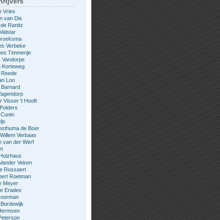
rijvers
e Vries
n van Dis
 de Ranitz
Valstar
 Broeksma
es Verbeke
es Timmerije
k Vandorpe
n Korteweg
e Reede
an Loo
 Barnard
Wagendorp
 Visser 't Hooft
 Polders
 Cunin
ijs
osthuma de Boer
Willem Verbaas
 van der Werf
rt
 Holzhaus
 Vander Veken
le Rossaert
bert Roetman
e Meyer
ne Erades
 Noorman
Bordewijk
Hermsen
Peterson