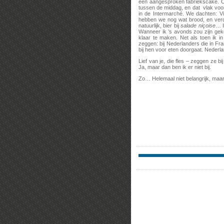
een aangesproken fabriekscake. Oké
tussen de middag, en dat vlak voo
in de Intermarché. We dachten: Vi
hebben we nog wat brood, en verd
natuurlijk, bier bij
salade niçoise
… I
Wanneer ik ’s avonds zou zijn gek
klaar te maken. Net als toen ik i
zeggen: bij Nederlanders die in Fra
bij hen voor eten doorgaat. Nederlan
Lief van je, die fles – zeggen ze b
Ja, maar dan ben ik er niet bij.
Zo… Helemaal niet belangrijk, maar 