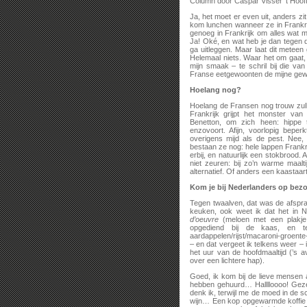
Column door Caspar Visser ‘t Hoof
Ja, het moet er even uit, anders zi
kom lunchen wanneer ze in Frankrijk
genoeg in Frankrijk om alles wat m
Ja! Oké, en wat heb je dan tegen die
ga uitleggen. Maar laat dit meteen 
Helemaal niets. Waar het om gaat,
mijn smaak – te schril bij die van
Franse eetgewoonten de mijne gew
Hoelang nog?
Hoelang de Fransen nog trouw zullen
Frankrijk grijpt het monster van
Benetton, om zich heen: hippe t
enzovoort. Afijn, voorlopig beper
overigens mijd als de pest. Nee,
bestaan ze nog: hele lappen Frank
erbij, en natuurlijk een stokbrood.
niet zeuren: bij zo’n warme maalti
alternatief. Of anders een kaastaart
Kom je bij Nederlanders op be
Tegen twaalven, dat was de afspra
keuken, ook weet ik dat het in N
d’oeuvre
(meloen met een plakje 
opgediend bij de kaas, en te
aardappelen/rijst/macaroni-groente-
– en dat vergeet ik telkens weer – i
het uur van de hoofdmaaltijd (’s
over een lichtere hap).
Goed, ik kom bij de lieve mensen a
hebben gehuurd… Halllloooo! Gezell
denk ik, terwijl me de moed in de s
wijn… Een kop opgewarmde koffie du