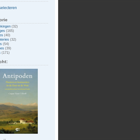
orie
ekingen
(32)
ges
(165)
es
(40)
nteries
(32)
es
(54)
ues
(39)
s
(171)
cht: