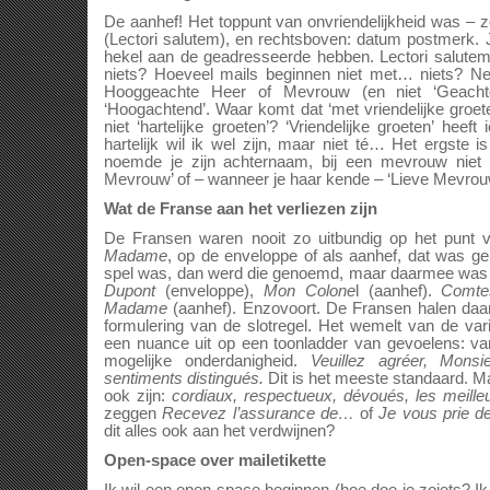
De aanhef! Het toppunt van onvriendelijkheid was – z
(Lectori salutem), en rechtsboven: datum postmerk.
hekel aan de geadresseerde hebben. Lectori salutem, i
niets? Hoeveel mails beginnen niet met… niets? Net
Hooggeachte Heer of Mevrouw (en niet ‘Geachte
‘Hoogachtend’. Waar komt dat ‘met vriendelijke gro
niet ‘hartelijke groeten’? ‘Vriendelijke groeten’ heeft
hartelijk wil ik wel zijn, maar niet té… Het ergste i
noemde je zijn achternaam, bij een mevrouw niet
Mevrouw’ of – wanneer je haar kende – ‘Lieve Mevrou
Wat de Franse aan het verliezen zijn
De Fransen waren nooit zo uitbundig op het punt v
Madame
, op de enveloppe of als aanhef, dat was geno
spel was, dan werd die genoemd, maar daarmee was 
Dupont
(enveloppe),
Mon Colone
l (aanhef).
Comte
Madame
(aanhef). Enzovoort. De Fransen halen daar
formulering van de slotregel. Het wemelt van de varië
een nuance uit op een toonladder van gevoelens: van
mogelijke onderdanigheid.
Veuillez agréer, Monsi
sentiments distingués.
Dit is het meeste standaard. M
ook zijn:
cordiaux, respectueux, dévoués, les meill
zeggen
Recevez l’assurance de…
of
Je vous prie d
dit alles ook aan het verdwijnen?
Open-space over mailetikette