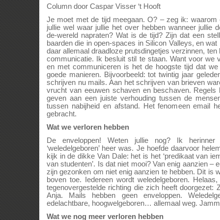
Column door Caspar Visser ‘t Hooft
Je moet met de tijd meegaan. O? – zeg ik: waarom 
jullie wel waar jullie het over hebben wanneer jullie d
de-wereld napraten? Wat is de tijd? Zijn dat een stell
baarden die in open-spaces in Silicon Valleys, en wa
daar allemaal draadloze prutsdingetjes verzinnen, ten
communicatie. Ik besluit stil te staan. Want voor we
en met communiceren is het de hoogste tijd dat w
goede manieren. Bijvoorbeeld: tot twintig jaar gele
schrijven nu mails. Aan het schrijven van brieven wa
vrucht van eeuwen schaven en beschaven. Regels 
geven aan een juiste verhouding tussen de mense
tussen nabijheid en afstand. Het fenomeen email hee
gebracht.
Wat we verloren hebben
De enveloppen! Weten jullie nog? Ik herinne
‘weledelgeboren’ heer was. Je hoefde daarvoor helemaa
kijk in de dikke Van Dale: het is het ‘predikaat van 
van studenten’. Is dat niet mooi? Van enig aanzien –
zijn gezonken om niet enig aanzien te hebben. Dit is w
boven toe. Iedereen wordt weledelgeboren. Helaas, h
tegenovergestelde richting die zich heeft doorgezet: 
Anja. Mails hebben geen enveloppen. Weledelges
edelachtbare, hoogwelgeboren… allemaal weg. Jamm
Wat we nog meer verloren hebben