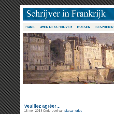
HOME
OVER DE SCHRIJVER
BOEKEN
BESPREKIN
Veuillez agréer…
18 mei, 2018
Onderdeel van
plaisanteries