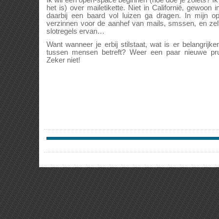
Ik wil een open-space beginnen (hoe doe je zoiets? Ik
het is) over mailetikette. Niet in Californië, gewoon
daarbij een baard vol luizen ga dragen. In mijn 
verzinnen voor de aanhef van mails, smssen, en ze
slotregels ervan…
Want wanneer je erbij stilstaat, wat is er belangrij
tussen mensen betreft? Weer een paar nieuwe pru
Zeker niet!