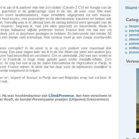
Archieven
t te zijn of ik parkeer mijn niet zo’n bolide (Citroën 2 CV) ter hoogte van de
jaarmarkt in de gelijknamige stad in de Var, dit keer voor 89e keer
en soort landbouwbeurs, maar inmiddels uitgegroeid tot een massa-
 food-trucks, met proeverijen en de allernieuwste tractoren en helaas ook
Categ
kel. Toevallig was ik er ditmaal toen de uitslag bekend werd gemaakt van de
an ‘experts’, begreep ik, had 144 oliën geproefd en beoordeeld. Mede in
bespr
ncipe Italiaanse olijfolie prefereer boven Franse leek me dat een vrij
paysa
 bleek zich er doorheen geslagen te hebben. En bekroonde niet minder 50
pensé
at een beetje véél eremetaal. Hoe serieus moet je een zwaar overbevolkt
plaisa
poési
politiq
ranse corruptie? In de sport is er op zo’n podium voor maximaal drie
enoeg. Een paar dagen later las ik in de
Var Matin
dat weer een andere jury
prose
en had besnuffeld en verorberd. Om er uiteindelijk 240 met een erelint te
 in Frankrijk in hoge mate gebukt gaan onder medaille-inflatie. Zo’n
Verwa
oor. Je zag het ook al op de
Salon International de l’Agriculture
in Parijs, in
oor Franse wijnen. Ik denk dat het daar voor de wijnboeren moeilijker is
entje toegekend te krijgen.
er ‘
or
’, ‘
argent
’ of ‘
bronze
’ in Parijs dan wel Brignoles erop: het zal best. Ik
e
ook.
r. Hij was hoofdredacteur van
Côte&Provence
. Van hem verscheen in
er Hooft, de bundel
Provençaalse praatjes
(Uitgeverij Grenzenloos)