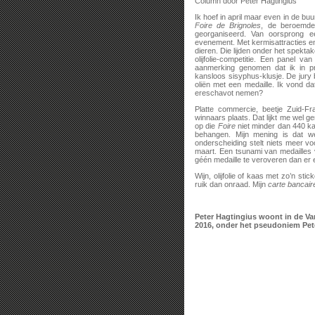
Column door Peter Hagtingius
Ik hoef in april maar even in de buur
Foire de Brignoles
, de beroemde 
georganiseerd. Van oorsprong e
evenement. Met kermisattracties en
dieren. Die lijden onder het spekta
olijfolie-competitie. Een panel v
aanmerking genomen dat ik in pri
kansloos sisyphus-klusje. De jury
oliën met een medaille. Ik vond d
ereschavot nemen?
Platte commercie, beetje Zuid-F
winnaars plaats. Dat lijkt me wel g
op die
Foire
niet minder dan 440 kaz
behangen. Mijn mening is dat we
onderscheiding stelt niets meer v
maart. Een tsunami van medailles v
géén medaille te veroveren dan er e
Wijn, olijfolie of kaas met zo’n stick
ruik dan onraad. Mijn
carte bancair
Peter Hagtingius woont in de Va
2016, onder het pseudoniem Pet