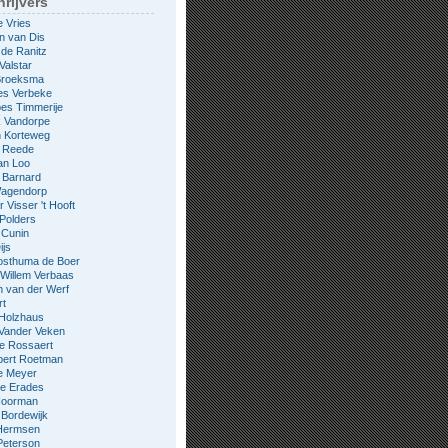
rijvers
e Vries
n van Dis
 de Ranitz
Valstar
 Broeksma
es Verbeke
es Timmerije
k Vandorpe
n Korteweg
e Reede
an Loo
 Barnard
Wagendorp
 Visser 't Hooft
 Polders
 Cunin
ijs
osthuma de Boer
Willem Verbaas
 van der Werf
rt
 Holzhaus
 Vander Veken
le Rossaert
bert Roetman
e Meyer
ne Erades
 Noorman
Bordewijk
Hermsen
Peterson