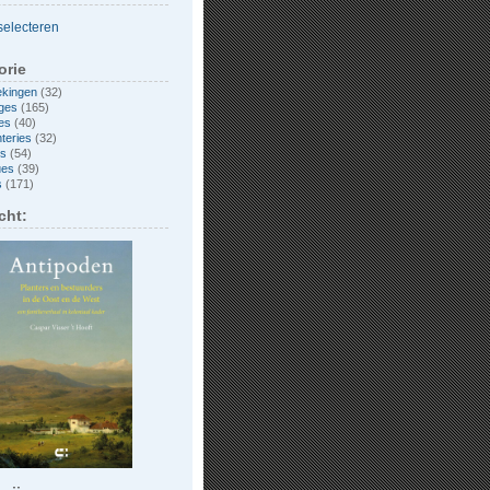
orie
ekingen
(32)
ges
(165)
es
(40)
nteries
(32)
es
(54)
ues
(39)
s
(171)
cht: