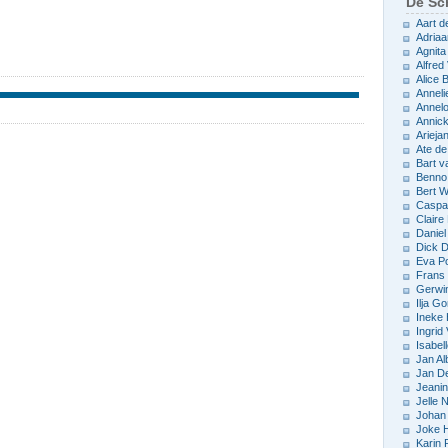
De Sch
Aart d
Adriaa
Agnita
Alfred 
Alice
Anneli
Annelo
Annic
Arieja
Ate d
Bart v
Benno
Bert 
Caspar
Claire
Daniel
Dick D
Eva P
Frans 
Gerwin
Ilja Go
Ineke
Ingrid
Isabel
Jan Al
Jan D
Jeani
Jelle
Johan 
Joke 
Karin 