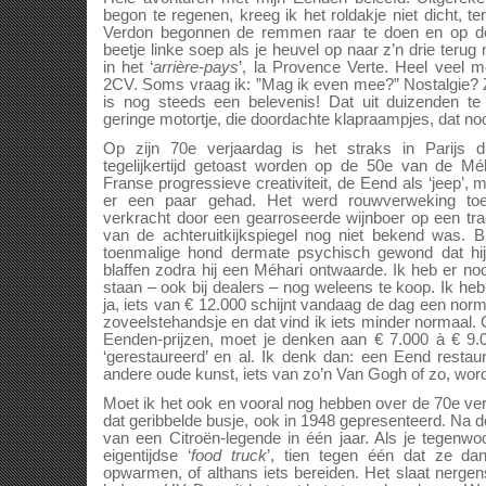
begon te regenen, kreeg ik het roldakje niet dicht, 
Verdon begonnen de remmen raar te doen en op de
beetje linke soep als je heuvel op naar z’n drie terug 
in het ‘
arrière-pays
’, la Provence Verte. Heel veel m
2CV. Soms vraag ik: ”Mag ik even mee?” Nostalgie? 
is nog steeds een belevenis! Dat uit duizenden te
geringe motortje, die doordachte klapraampjes, dat noo
Op zijn 70e verjaardag is het straks in Parijs 
tegelijkertijd getoast worden op de 50e van de Mé
Franse progressieve creativiteit, de Eend als ‘jeep’, 
er een paar gehad. Het werd rouwverweking toe
verkracht door een gearroseerde wijnboer op een tr
van de achteruitkijkspiegel nog niet bekend was. Bi
toenmalige hond dermate psychisch gewond dat hij
blaffen zodra hij een Méhari ontwaarde. Ik heb er no
staan – ook bij dealers – nog weleens te koop. Ik h
ja, iets van € 12.000 schijnt vandaag de dag een norm
zoveelstehandsje en dat vind ik iets minder normaal.
Eenden-prijzen, moet je denken aan € 7.000 à € 9.
‘gerestaureerd’ en al. Ik denk dan: een Eend restau
andere oude kunst, iets van zo’n Van Gogh of zo, wor
Moet ik het ook en vooral nog hebben over de 70e ve
dat geribbelde busje, ook in 1948 gepresenteerd. Na
van een Citroën-legende in één jaar. Als je tegenwo
eigentijdse ‘
food truck
’, tien tegen één dat ze da
opwarmen, of althans iets bereiden. Het slaat nerge