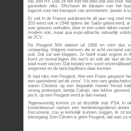
ha!, een HY. Dan zit het met het eten ook wel snor. Wa
garandeer niks. Ofschoon de bijnaam van het busje
ingezet voor het transport van arrestanten, ‘panier à s
Er valt in de Franse autobranche dit jaar nog veel me
203 werd ook in 1948 tijdens die Salon gelanceerd, al 
was gewoon onthullen, door er een sober laken vanaf t
modern ook, maar qua expo-attractie natuurlijk volstr
de 2CV.
De Peugeot 504 dateert uit 1968 en viert dus voo
verjaardag. Volgens mensen die er echt verstand v
ooit. Dat zal wel kloppen. Je hoeft maar ergens in 
komt ze overal tegen. Als taxi’s en ook als ‘
taxi de b
stad moet wezen. Dat bewijst een soort onverslijtbaarh
wegennet en de taxichauffeurs daar kennen.
Ik had niks met Peugeot. Wel een Frans paspoort hee
een opwindend ‘
art de vivre
’. ’t Is een rare gedachtek
waren Citroëns op een bepaalde manier frivool kat
streng protestant, beetje Calvijn, niet lekker geveer
pech, op een Peugeot werd je dan kwaad.
Tegenwoordig komen ze uit dezelfde stal: PSA. In okt
kostenbewust samen een herdenkingsdienst annex j
Oecumene, zou je kerkelijk kunnen zeggen. Ik zit to
teloorgang. Een Citroën is géén Peugeot, dat was zo en