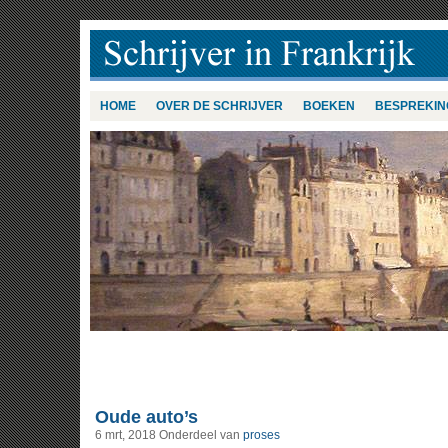
HOME
OVER DE SCHRIJVER
BOEKEN
BESPREKIN
Oude auto’s
6 mrt, 2018
Onderdeel van
proses