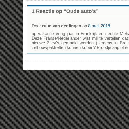
1 Reactie op “Oude auto’s”
Door
ruud van der lingen
op
8 mei, 2018
op vakantie vorig jaar in Frankrijk een echte Meha
Deze Franse/Nederlander wist mij te vertellen d
nieuwe 2 cv’s gemaakt worden ( ergens in Bret
zelbouwpakketten kunnen kopen? Broodje aap of e