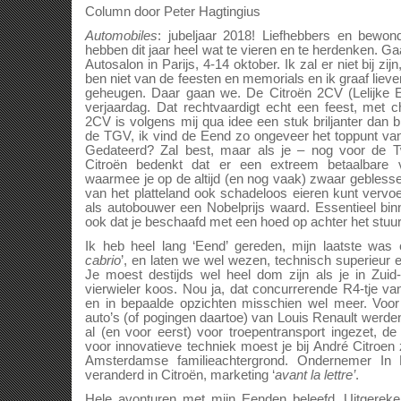
Column door Peter Hagtingius
Automobiles
: jubeljaar 2018! Liefhebbers en bewon
hebben dit jaar heel wat te vieren en te herdenken. Ga
Autosalon in Parijs, 4-14 oktober. Ik zal er niet bij zijn
ben niet van de feesten en memorials en ik graaf lieve
geheugen. Daar gaan we. De Citroën 2CV (Lelijke Een
verjaardag. Dat rechtvaardigt echt een feest, met
2CV is volgens mij qua idee een stuk briljanter dan 
de TGV, ik vind de Eend zo ongeveer het toppunt van 
Gedateerd? Zal best, maar als je – nog voor de 
Citroën bedenkt dat er een extreem betaalbare
waarmee je op de altijd (en nog vaak) zwaar gebless
van het platteland ook schadeloos eieren kunt vervoe
als autobouwer een Nobelprijs waard. Essentieel bi
ook dat je beschaafd met een hoed op achter het stuu
Ik heb heel lang ‘Eend’ gereden, mijn laatste was 
cabrio
’, en laten we wel wezen, technisch superieur en 
Je moest destijds wel heel dom zijn als je in Zuid
vierwieler koos. Nou ja, dat concurrerende R4-tje v
en in bepaalde opzichten misschien wel meer. Voor
auto’s (of pogingen daartoe) van Louis Renault werde
al (en voor eerst) voor troepentransport ingezet, 
voor innovatieve techniek moest je bij André Citroen 
Amsterdamse familieachtergrond. Ondernemer In P
veranderd in Citroën, marketing ‘
avant la lettre’
.
Hele avonturen met mijn Eenden beleefd. Uitgereke