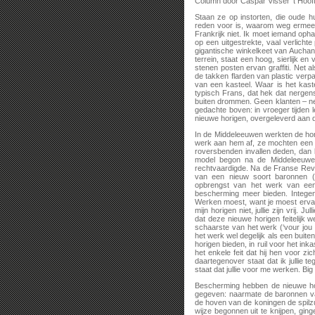
Column door Caspar Visser ‘t Hoof
Staan ze op instorten, die oude h
reden voor is, waarom weg ermee? 
Frankrijk niet. Ik moet iemand opha
op een uitgestrekte, vaal verlicht
gigantische winkelkeet van Auchan.
terrein, staat een hoog, sierlijk 
stenen posten ervan graffiti. Net 
de takken flarden van plastic verp
van een kasteel. Waar is het kast
typisch Frans, dat hek dat nergen
buiten drommen. Geen klanten – nee
gedachte boven: in vroeger tijden le
nieuwe horigen, overgeleverd aan d
In de Middeleeuwen werkten de hor
werk aan hem af, ze mochten een k
roversbenden invallen deden, dan 
model begon na de Middeleeuwen 
rechtvaardigde. Na de Franse Revol
van een nieuw soort baronnen (
opbrengst van het werk van een 
bescherming meer bieden. Integen
Werken moest, want je moest ervan 
mijn horigen niet, jullie zijn vrij. J
dat deze nieuwe horigen feitelijk 
schaarste van het werk (‘vour jou
het werk wel degelijk als een bu
horigen bieden, in ruil voor het in
het enkele feit dat hij hen voor zi
daartegenover staat dat ik jullie 
staat dat jullie voor me werken. Big 
Bescherming hebben de nieuwe hori
gegeven: naarmate de baronnen v
de hoven van de koningen de spilz
wijze begonnen uit te knijpen, gin