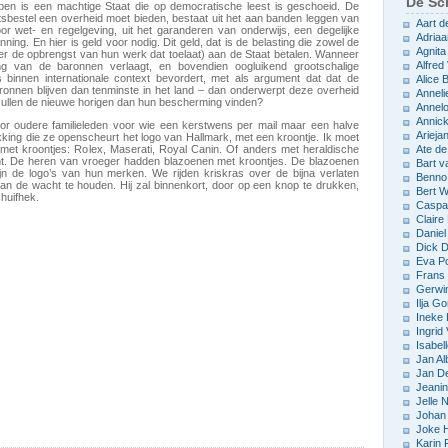
De Sch
ben is een machtige Staat die op democratische leest is geschoeid. De
tsbestel een overheid moet bieden, bestaat uit het aan banden leggen van
Aart d
r wet- en regelgeving, uit het garanderen van onderwijs, een degelijke
Adriaa
ning. En hier is geld voor nodig. Dit geld, dat is de belasting die zowel de
Agnita
er de opbrengst van hun werk dat toelaat) aan de Staat betalen. Wanneer
Alfred 
ng van de baronnen verlaagt, en bovendien oogluikend grootschalige
lfs binnen internationale context bevordert, met als argument dat dat de
Alice
onnen blijven dan tenminste in het land – dan onderwerpt deze overheid
Anneli
ullen de nieuwe horigen dan hun bescherming vinden?
Annelo
Annic
oor oudere familieleden voor wie een kerstwens per mail maar een halve
Arieja
king die ze openscheurt het logo van Hallmark, met een kroontje. Ik moet
et kroontjes: Rolex, Maserati, Royal Canin. Of anders met heraldische
Ate d
t. De heren van vroeger hadden blazoenen met kroontjes. De blazoenen
Bart v
 de logo’s van hun merken. We rijden kriskras over de bijna verlaten
Benno
man de wacht te houden. Hij zal binnenkort, door op een knop te drukken,
Bert 
chuifhek.
Caspar
Claire
Daniel
Dick D
Eva P
Frans 
Gerwin
Ilja Go
Ineke
Ingrid
Isabel
Jan Al
Jan D
Jeani
Jelle
Johan 
Joke 
Karin 