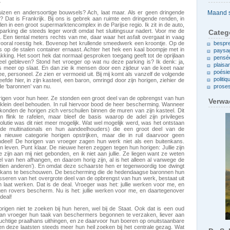
t
Archieven
uizen en andersoortige bouwsels? Ach, laat maar. Als er geen dringende
Dat is Frankrijk. Bij ons is gebrek aan ruimte een dringende renden, in
len in een groot supermarktencomplex in de Parijse regio. Ik zit in de auto,
e parking die steeds leger wordt omdat het sluitingsuur nadert. Voor me de
Categ
 Een tiental meters rechts van me, daar waar het asfalt overgaat in vaag
en vooral roestig hek. Bovenop het krullende smeedwerk een kroontje. Op de
bespr
als op de stalen container ernaast. Achter het hek een kaal boompje met in
paysa
akking. Het soort hek dat normaal gesproken toegang geeft tot de oprijlaan
pensé
eel gebleven? Stond het vroeger op wat nu deze parking is? Ik denk: ja,
plaisa
s meer op slaat. En dan zie ik mensen door een zijdeur van de keet naar
poési
, personeel. Ze zien er vermoeid uit. Bij mij komt als vanzelf de volgende
politiq
efde hier, in zijn kasteel, een baron, omringd door zijn horigen, ziehier de
e ‘baronnen’ van nu.
prose
igen voor hun heer. Ze stonden een groot deel van de opbrengst van hun
Verwa
lein deel behouden. In ruil hiervoor bood de heer bescherming. Wanneer
konden de horigen zich verschuilen binnen de muren van zijn kasteel. Dit
flink te rafelen, maar bleef de basis waarop de adel zijn privileges
utie was dit niet meer mogelijk. Wat wel mogelijk werd, was het ontstaan
de multinationals en hun aandeelhouders) die een groot deel van de
nieuwe categorie horigen opstrijken, maar die in ruil daarvoor geen
deel! De horigen van vroeger zagen hun werk niet als een buitenkans.
leven. Punt klaar. De nieuwe heren zeggen tegen hun horigen: Jullie zijn
ullie zijn aan mij niet gebonden, en ik niet aan jullie. Ze liegen want ze weten
wel van hen afhangen, en daarom horig zijn, al is het alleen al vanwege de
 tien anderen’). En omdat deze schaarste hen er tegenwoordig toe dwingt
itenkans te beschouwen. De bescherming die de hedendaagse baronnen hun
kasseren van het overgrote deel van de opbrengst van hun werk, bestaat uit
ch laat werken. Dat is de deal. Vroeger was het: jullie werken voor me, en
tegen rovers bescherm. Nu is het: jullie werken voor me, en daartegenover
deal!
gen niet te zoeken bij hun heren, wel bij de Staat. Ook dat is een oud
an vroeger hun taak van beschermers begonnen te verzaken, liever aan
uchtige praalhans uithingen, en ze daarvoor hun boeren op onuitstaanbare
gen deze laatsten steeds meer hun heil zoeken bij het centrale gezag. Wat