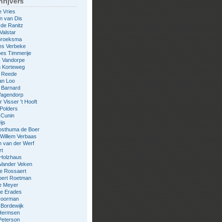
rijvers
e Vries
n van Dis
 de Ranitz
Valstar
 Broeksma
es Verbeke
es Timmerije
k Vandorpe
n Korteweg
e Reede
an Loo
 Barnard
Wagendorp
 Visser 't Hooft
 Polders
 Cunin
ijs
osthuma de Boer
Willem Verbaas
 van der Werf
rt
 Holzhaus
 Vander Veken
le Rossaert
bert Roetman
e Meyer
ne Erades
 Noorman
Bordewijk
Hermsen
Peterson