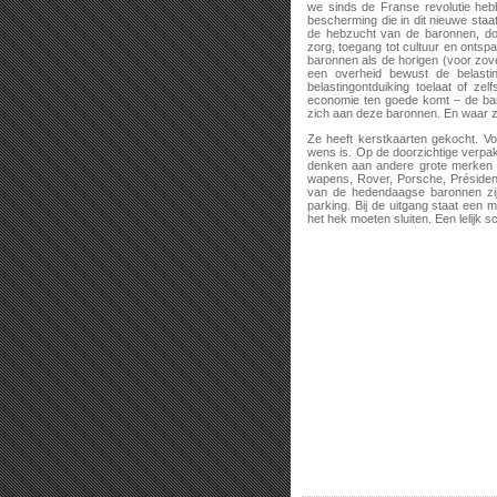
we sinds de Franse revolutie heb
bescherming die in dit nieuwe staa
de hebzucht van de baronnen, doo
zorg, toegang tot cultuur en ontspan
baronnen als de horigen (voor zov
een overheid bewust de belasti
belastingontduiking toelaat of ze
economie ten goede komt – de bar
zich aan deze baronnen. En waar z
Ze heeft kerstkaarten gekocht. V
wens is. Op de doorzichtige verpak
denken aan andere grote merken m
wapens, Rover, Porsche, Présiden
van de hedendaagse baronnen zijn
parking. Bij de uitgang staat een 
het hek moeten sluiten. Een lelijk s