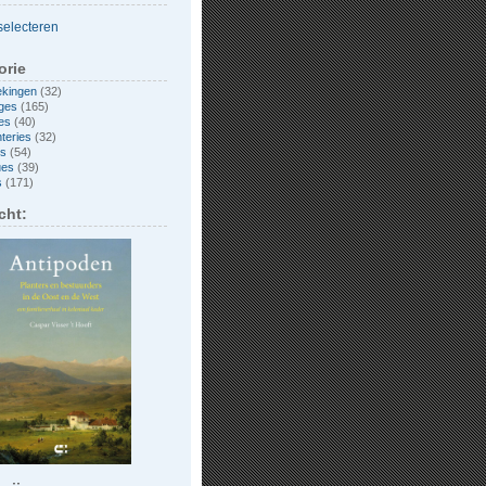
orie
ekingen
(32)
ges
(165)
es
(40)
nteries
(32)
es
(54)
ues
(39)
s
(171)
cht: