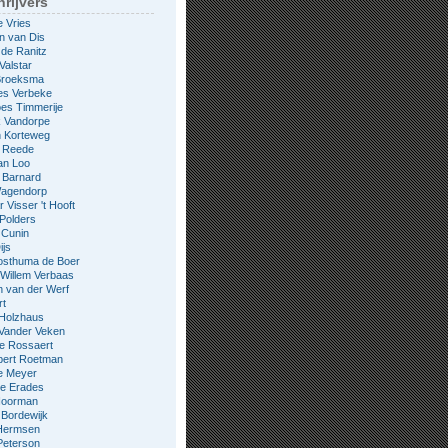
rijvers
e Vries
n van Dis
 de Ranitz
Valstar
 Broeksma
es Verbeke
es Timmerije
k Vandorpe
n Korteweg
e Reede
an Loo
 Barnard
Wagendorp
 Visser 't Hooft
 Polders
 Cunin
ijs
osthuma de Boer
Willem Verbaas
 van der Werf
rt
 Holzhaus
 Vander Veken
le Rossaert
bert Roetman
e Meyer
ne Erades
 Noorman
Bordewijk
Hermsen
Peterson