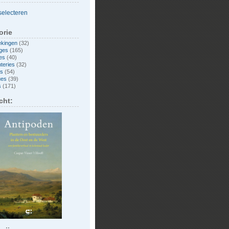
orie
ekingen
(32)
ges
(165)
es
(40)
nteries
(32)
es
(54)
ues
(39)
s
(171)
cht: