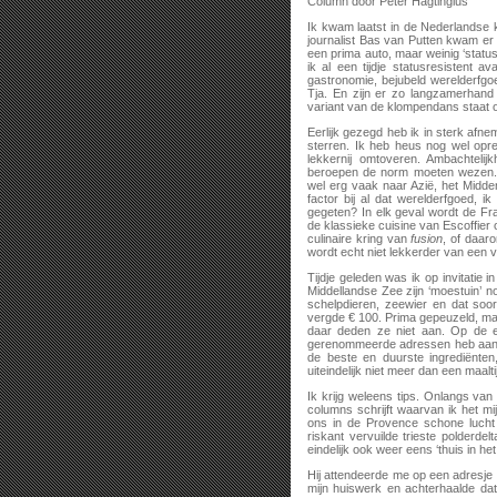
Column door Peter Hagtingius
Ik kwam laatst in de Nederlandse 
journalist Bas van Putten kwam er
een prima auto, maar weinig ‘statu
ik al een tijdje statusresistent 
gastronomie, bejubeld werelderfg
Tja. En zijn er zo langzamerhan
variant van de klompendans staat op 
Eerlijk gezegd heb ik in sterk afn
sterren. Ik heb heus nog wel opr
lekkernij omtoveren. Ambachtelij
beroepen de norm moeten wezen. 
wel erg vaak naar Azië, het Midde
factor bij al dat werelderfgoed, 
gegeten? In elk geval wordt de Fr
de klassieke cuisine van Escoffier 
culinaire kring van
fusion
, of daar
wordt echt niet lekkerder van een v
Tijdje geleden was ik op invitatie 
Middellandse Zee zijn ‘moestuin’ 
schelpdieren, zeewier en dat soo
vergde € 100. Prima gepeuzeld, maa
daar deden ze niet aan. Op de ee
gerenommeerde adressen heb aange
de beste en duurste ingrediënte
uiteindelijk niet meer dan een maalti
Ik krijg weleens tips. Onlangs van
columns schrijft waarvan ik het mij
ons in de Provence schone lucht 
riskant vervuilde trieste polderde
eindelijk ook weer eens ‘thuis in het
Hij attendeerde me op een adresje 
mijn huiswerk en achterhaalde da