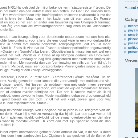
Archieven
krant NRC/Handelsblad de mij onbekende term ‘statusresistent’ tegen. De
 in het kader van een autotest mee aan zetten. De Fiat Tipo, volgens hem
s’. Het woord bleef door mijn hoofd spoken en ineens realiseerde ik me dat
avant la lettre ben. Maar dan in het kader van uit eten gaan. De Franse
Categ
oed en nog zo het een en ander aan bewieroking van Olympisch formaat.
d niet érg veel van die werelderfgoederen? Nog even en de Volendamse
bespr
die lijst.
paysa
pensé
emende mate belangstelling voor de erkende topadressen met een hele trits
plaisa
echte bewondering voor chefs die een dood visje in een wonderbaarlijke
poési
kheid in combi met vooral beheerste scheppingsdrift, dat zou in meer
politiq
Vind ik. Zoals ik vind dat de Franse keukenopperhoofden tegenwoordig
n-Oosten en Noord-Afrika loeren. Globalisering is misschien ook wel een
prose
ik weet het niet. Wordt er in China al op klompen gedanst en Unox-wost
anse keuken vandaag de dag flink geïnjecteerd met exotische snufjes die
Verwa
ondermijnen. Men spreekt dan van ‘vernieuwing’ en zelfs van ‘verrijking’. In
omtrent. Mij best, maar een oorspronkelijke Provençaalse
soupe au pistou
leugje Peking of een kruidje Verweggistan.
in Marseille, lunch in La Petite Nice, 3-sterrenchef Gérald Passédat. Die de
noemt. Aardig gevonden door iemand die voornamelijk met méditerrane vis,
rt dingen werkt. Het ‘tussen de middag’-menu met onder meer zee-egel
r dan toch… € 100 per persoon, exclusief de wijn en ‘betaalbare’ flessen,
n of andere manier schrijnde het. Dat heb ik steeds vaker als ik bij
legd, geen gewoonte hoor. Mooie maaltijden, gebaseerd op ongetwijfeld
n, goed bereid, en dan toch…? Of het wel klopt, zoveel geld voor wat
jd is, hoe ‘bijzonder’ ook. Status?
 mijn bevriende collega Rob Hoogland die al jaren in De Telegraaf van die
ne denk. Maar hij is wél zo verstandig dat hij elk jaar een paar weken bij
komt ademen, tijdelijk ontvlucht uit de zwaar overbevolkte en derhalve
lta waar hij meestal verblijft. Hij komt dan met zijn Spaanse hond die dan
 zuiden’ is.
in het vrijwel onbewoonde gehucht Saint-Antonin-du-Var, in de Var. Ik deed
t het door hem aanbevolen Lou Cigaloun is aangesloten bij de
Bistrot de