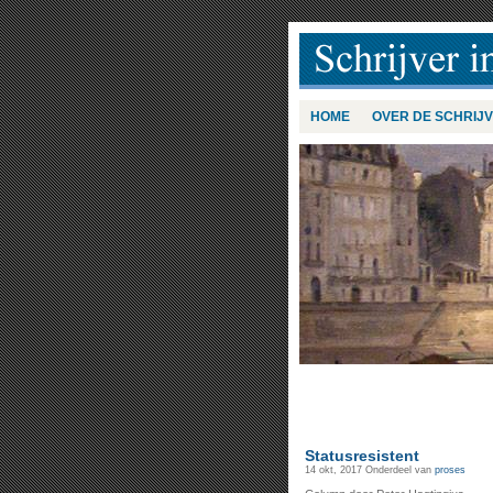
HOME
OVER DE SCHRIJ
Statusresistent
14 okt, 2017
Onderdeel van
proses