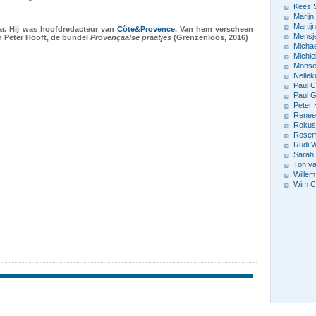
Kees 
Marijn
Marti
ar. Hij was hoofdredacteur van
Côte&Provence
. Van hem verscheen
Mensj
m Peter Hooft, de bundel
Provençaalse praatjes
(Grenzenloos, 2016)
Michae
Michie
Monse
Nellek
Paul C
Paul G
Peter 
Renee
Rokus
Rosema
Rudi 
Sarah
Ton v
Willem
Wim C