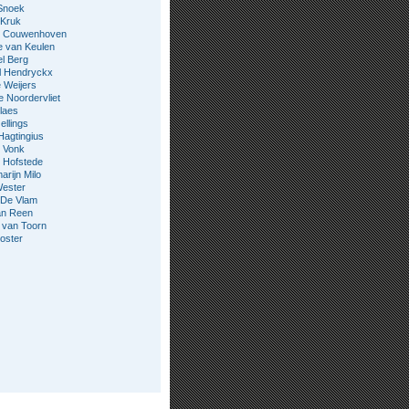
Snoek
 Kruk
jn Couwenhoven
e van Keulen
l Berg
l Hendryckx
 Weijers
e Noordervliet
laes
ellings
Hagtingius
 Vonk
 Hofstede
rijn Milo
Wester
 De Vlam
an Reen
 van Toorn
oster