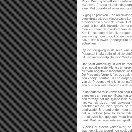
Pays
. Wat mij betreft een aanbeve
klassieke Franse plattelandsgast
eten. Met vooral – of liever nog uit
Ik ging er proeven. Een allerminst 
over-dressed, een vlinderdasje komt
arbeideristisch
bleu de
travail
. Het
deed. Ik ben altijd huiverig als het
thon
en vanaf de overkant van de 
Kon ik niet beoordelen, ik eet gee
verrassing moest nog komen, de
a
halve liter huiswijn (appetijtelijk
schrikken.
Op de terugweg in de auto was de
Passédat in Marseille of bij die ch
dit verband eigenlijk ‘beter?’ Moet je
Dat Saint-Antonin ligt in wat de t
is er nogal in orde. Als je van gr
niet van opgefokte moderniteit. Je 
De Provence Verte is ‘retro’, zoals
een keertje naartoe. In een dorpsc
van de Provence vind je in het café 
een huis zou willen kopen: sla de 
In dat café werd ik verwezen naar 
afgezien van een pontificaal kas
een terrasje dat me
sympa
leek. Ma
niet van de pizza, nooit geweest
balletdanser die zich tijdens de m
omdraaide. Er stond onder meer ravi
dat ik zelden (ook bij beroemde
truffelravioli heb gegeten. Moet ik 
haalt. Wat niet voor iedereen geldt.
Ik peins er steeds vaker over, de s
was toen ik dat woord nog nooit ge