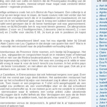
De Sch
ling, een club van cafés en bistro’s die de Provençaalse invulling van de
ronomie in ere houden, meestal simpel maar nogal vaak verdomd lekker
Aart d
sluitend – regionale producten.
Adriaa
deftige ambiance zoals het zo’n
Bistrot de Pays
betaamt. Een colbertje is al
Agnita
 je op een lange neus te staan, de haute couture reikt niet verder dan het
Alfred 
 werd een zondagse lunch die er in kwalitatieve (en kwantavieve) zin toe
Alice
 over vis in het ‘achterland’ gaat, maar ik kreeg een subliem bereide
pavé de
Anneli
tafel werd geroepen dat er de beste hamburger ooit was gepresenteerd.
Annelo
n vlees en bij McDonalds ben ik nog nooit binnen geweest. De allergrootste
Annic
ddition
: 2 voor- en 2 hoofdgerechten, 2 desserts (niet te missen!), 2 x een
e rosé) en 2 koffie voor slechts € 68. Je kunt je ook in positieve zin kapot
Arieja
Ate d
Bart v
 vraag die onbeantwoord bleef: was het nou eigenlijk beter bij Gérald
Benno
ef Alain Castro van Lou Cigaloun in dat dorpje van
quatre fois rien
? Wat is in
Bert 
 natuurlijk niet exclusief naar de prijs/kwaliteit-verhouding kijken.
Caspar
oeristenbureaus de
Provence Verte
noemen, zo’n beetje bij Draguignan. Het
Claire
oen, bos, wijngaarden en vergezichten houdt en in mindere mate of helemaal
Daniel
treft er niet van die Rivièra-boulevardcabrio’s, maar veel 2CV’s en R-4tjes.
Dick D
 dat tegenwoordig schijnt te heten. Het was een zondag en ik wilde er weer
Eva P
afé vroeg ik waar ik voor de lunch terecht zou kunnen. In het
arrière pays
Frans 
de beste ‘consultants’, en niet alleen als het over eten gaat. Ook als je er
makelaars over, ga naar de kroeg!
Gerwin
Ilja Go
Le Castellane, in Entrecasteaux dat ook helemaal nergens over gaat. Even
Ineke
teel dat me vooral aan Lego deed denken. Het aanbevolen restaurant had
Ingrid
ar op het schoolbord bij wijze van menukaart zag ik alleen pizza’s. Ik ben
Isabel
 ook. Toen kwam er een jongeman in T-shirt echt aangehuppeld als een
Jan Al
aaltijd zou profileren als een voortreffelijke ober en die dat schoolbord
oli met zomertruffel op. Ik zei meteen ja en acht me verplicht te vertellen
Jan D
 sterrenzaken waar ik weleens een vorkje prikte) zulke uitstekende
Jeani
erbij zeggen dat ik truffel liefheb als Max Verstappen een auto die de finish
Jelle
 Toen ik later op de
addition
keek, had die perfecte ravioli € 17 gekost.
Johan 
Joke 
terrententen versus de dorpsresto’s. Ik geloof dat ik al ‘statusresistent’
hoord of gelezen had.
Karin 