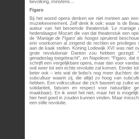
bevolking, minstens…
Figaro
Bij het woord opera denken we niet meteen aan een
muziekevenement. Zelf denk ik ook: waar is de Bea
auteur van het beroemde theaterstuk ‘
Le mariage 
hedendaagse Mozart die van dat theaterstuk een oper
de ‘
Mariage de Figaro
’ als hoogst opruiend beschou
erin voorkomen al zingend de rechten en privileges 
aan de kaak stellen. Koning Lodewijk XVI was niet o
grote revolutionair Danton zou hebben gezegd: 
genadeslag toegebracht”, en Napoleon: “Figaro, dat is
schrijft een vergelijkbare opera, maar dan voor vandaa
ooit weer tot een echte revolutie zal komen. Eerder tot
beter ook – iets wat de bobo’s nog meer duchten: de
subcultuur waarin zij, die altijd zo hoog van subcu
hebben. Een volkscultuur die zich baseert op zulke 
solidariteit, fatsoen en respect voor natuurlijke g
maakbaar). En ik weet het niet, maar het is mogelij
hier heel goed in zouden kunnen vinden. Maar misschie
een stille revolutie.