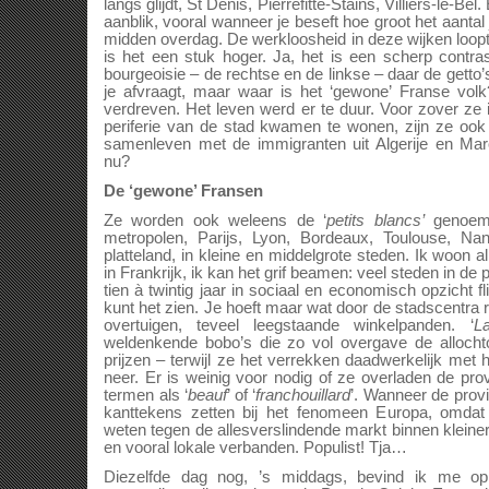
langs glijdt, St Denis, Pierrefitte-Stains, Villiers-le-B
aanblik, vooral wanneer je beseft hoe groot het aantal 
midden overdag. De werkloosheid in deze wijken loopt 
is het een stuk hoger. Ja, het is een scherp contra
bourgeoisie – de rechtse en de linkse – daar de getto’
je afvraagt, maar waar is het ‘gewone’ Franse volk
verdreven. Het leven werd er te duur. Voor zover ze 
periferie van de stad kwamen te wonen, zijn ze ook
samenleven met de immigranten uit Algerije en M
nu?
De ‘gewone’ Fransen
Ze worden ook weleens de ‘
petits blancs’
genoemd
metropolen, Parijs, Lyon, Bordeaux, Toulouse, Na
platteland, in kleine en middelgrote steden. Ik woon
in Frankrijk, ik kan het grif beamen: veel steden in de p
tien à twintig jaar in sociaal en economisch opzicht f
kunt het zien. Je hoeft maar wat door de stadscentra 
overtuigen, teveel leegstaande winkelpanden. ‘
L
weldenkende bobo’s die zo vol overgave de allocht
prijzen – terwijl ze het verrekken daadwerkelijk met
neer. Er is weinig voor nodig of ze overladen de prov
termen als ‘
beauf
’ of ‘
franchouillard
’. Wanneer de provi
kanttekens zetten bij het fenomeen Europa, omda
weten tegen de allesverslindende markt binnen kleiner
en vooral lokale verbanden. Populist! Tja…
Diezelfde dag nog, ’s middags, bevind ik me op