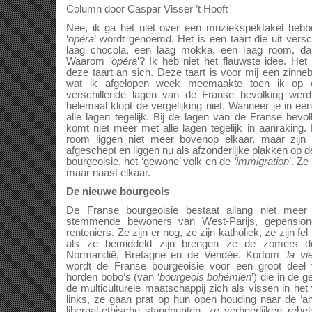
Column door Caspar Visser ’t Hooft
Nee, ik ga het niet over een muziekspektakel hebb
‘
opéra
’ wordt genoemd. Het is een taart die uit versc
laag chocola, een laag mokka, een laag room, da
Waarom
‘opéra
’? Ik heb niet het flauwste idee. He
deze taart an sich. Deze taart is voor mij een zinn
wat ik afgelopen week meemaakte toen ik op 
verschillende lagen van de Franse bevolking werd
helemaal klopt de vergelijking niet. Wanneer je in een
alle lagen tegelijk. Bij de lagen van de Franse bevo
komt niet meer met alle lagen tegelijk in aanraking
room liggen niet meer bovenop elkaar, maar zijn
afgeschept en liggen nu als afzonderlijke plakken op d
bourgeoisie, het ‘gewone’ volk en de
‘immigration
’. Ze
maar naast elkaar.
De nieuwe bourgeois
De Franse bourgeoisie bestaat allang niet meer u
stemmende bewoners van West-Parijs, gepensionee
renteniers. Ze zijn er nog, ze zijn katholiek, ze zijn f
als ze bemiddeld zijn brengen ze de zomers do
Normandië, Bretagne en de Vendée. Kortom ‘
la vi
wordt de Franse bourgeoisie voor een groot deel
horden bobo’s (van ‘
bourgeois bohémien
’) die in de 
de multiculturele maatschappij zich als vissen in h
links, ze gaan prat op hun open houding naar de ‘an
liberaal-ethische standpunten, ze verheerlijken rebe