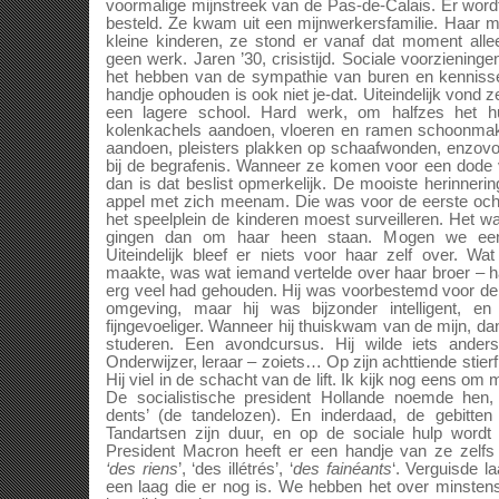
voormalige mijnstreek van de Pas-de-Calais. Er word
besteld. Ze kwam uit een mijnwerkersfamilie. Haar m
kleine kinderen, ze stond er vanaf dat moment all
geen werk. Jaren ’30, crisistijd. Sociale voorziening
het hebben van de sympathie van buren en kennisse
handje ophouden is ook niet je-dat. Uiteindelijk vond z
een lagere school. Hard werk, om halfzes het hu
kolenkachels aandoen, vloeren en ramen schoonmake
aandoen, pleisters plakken op schaafwonden, enzov
bij de begrafenis. Wanneer ze komen voor een dode
dan is dat beslist opmerkelijk. De mooiste herinneri
appel met zich meenam. Die was voor de eerste oc
het speelplein de kinderen moest surveilleren. Het wa
gingen dan om haar heen staan. Mogen we een
Uiteindelijk bleef er niets voor haar zelf over. W
maakte, was wat iemand vertelde over haar broer – h
erg veel had gehouden. Hij was voorbestemd voor de m
omgeving, maar hij was bijzonder intelligent, en
fijngevoeliger. Wanneer hij thuiskwam van de mijn, da
studeren. Een avondcursus. Hij wilde iets ander
Onderwijzer, leraar – zoiets… Op zijn achttiende stierf
Hij viel in de schacht van de lift. Ik kijk nog eens om
De socialistische president Hollande noemde hen
dents’ (de tandelozen). En inderdaad, de gebitten z
Tandartsen zijn duur, en op de sociale hulp wordt 
President Macron heeft er een handje van ze zelfs p
‘des riens
’, ‘des illétrés’, ‘
des fainéants
‘. Verguisde l
een laag die er nog is. We hebben het over minste