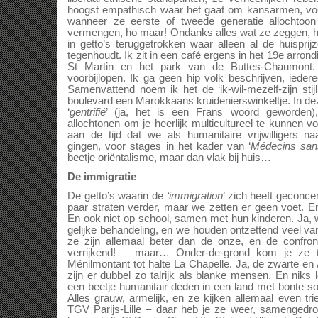
hoogst empathisch waar het gaat om kansarmen, voora
wanneer ze eerste of tweede generatie allochtoo
vermengen, ho maar! Ondanks alles wat ze zeggen, h
in getto’s teruggetrokken waar alleen al de huispr
tegenhoudt. Ik zit in een café ergens in het 19e arro
St Martin en het park van de Buttes-Chaumont.
voorbijlopen. Ik ga geen hip volk beschrijven, iedere
Samenvattend noem ik het de ‘ik-wil-mezelf-zijn sti
boulevard een Marokkaans kruidenierswinkeltje. In de
‘
gentrifié
’ (ja, het is een Frans woord geworden
allochtonen om je heerlijk multicultureel te kunnen 
aan de tijd dat we als humanitaire vrijwilligers 
gingen, voor stages in het kader van ‘
Médecins sans
beetje oriëntalisme, maar dan vlak bij huis…
De immigratie
De getto’s waarin de
‘immigration
’ zich heeft geconc
paar straten verder, maar we zetten er geen voet. E
En ook niet op school, samen met hun kinderen. Ja, we
gelijke behandeling, en we houden ontzettend veel van
ze zijn allemaal beter dan de onze, en de confron
verrijkend! – maar… Onder-de-grond kom je ze te
Ménilmontant tot halte La Chapelle. Ja, de zwarte e
zijn er dubbel zo talrijk als blanke mensen. En nik
een beetje humanitair deden in een land met bonte so
Alles grauw, armelijk, en ze kijken allemaal even tri
TGV Parijs-Lille – daar heb je ze weer, samengedr