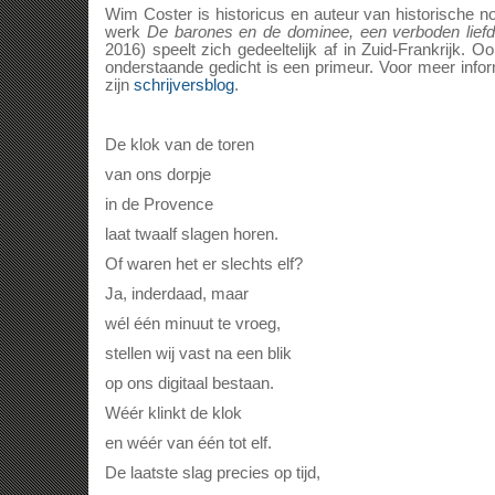
Wim Coster is historicus en auteur van historische no
werk
De barones en de dominee, een verboden lief
2016) speelt zich gedeeltelijk af in Zuid-Frankrijk. Oo
onderstaande gedicht is een primeur. Voor meer info
zijn
schrijversblog
.
De klok van de toren
van ons dorpje
in de Provence
laat twaalf slagen horen.
Of waren het er slechts elf?
Ja, inderdaad, maar
wél één minuut te vroeg,
stellen wij vast na een blik
op ons digitaal bestaan.
Wéér klinkt de klok
en wéér van één tot elf.
De laatste slag precies op tijd,