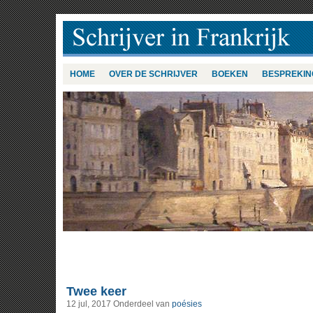
HOME
OVER DE SCHRIJVER
BOEKEN
BESPREKIN
Twee keer
12 jul, 2017
Onderdeel van
poésies