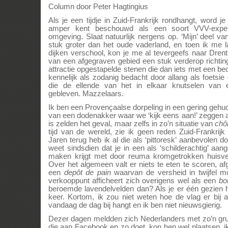
Column door Peter Hagtingius
Als je een tijdje in Zuid-Frankrijk rondhangt, word je
amper kent beschouwd als een soort VVV-exper
omgeving. Slaat natuurlijk nergens op. ‘Mijn’ deel va
stuk groter dan het oude vaderland, en toen ik me 
dijken verschool, kon je me al tevergeefs naar Dren
van een afgegraven gebied een stuk verderop richtin
attractie opgestapelde stenen die dan iets met een 
kennelijk als zodanig bedacht door allang als foetsi
die de ellende van het in elkaar knutselen van 
gebleven. Mazzelaars.
Ik ben een Provençaalse dorpeling in een gering gehu
van een dodenakker waar we ‘kijk eens aan!’ zeggen al
is zelden het geval, maar zelfs in zo’n situatie van
chô
tijd van de wereld, zie ik geen reden Zuid-Frankrijk
Jaren terug heb ik al die als ‘pittoresk’ aanbevolen 
weet sindsdien dat je in een als ‘schilderachtig’ aa
maken krijgt met door reuma kromgetrokken huisvest
Over het algemeen valt er niets te eten te scoren, a
een
depôt de pain
waarvan de versheid in twijfel m
verkooppunt afficheert zich overigens wel als een
bo
beroemde lavendelvelden dan? Als je er één gezien h
keer. Kortom, ik zou niet weten hoe de vlag er bij 
vandaag de dag bij hangt en ik ben niet nieuwsgierig.
Dezer dagen meldden zich Nederlanders met zo’n gr
die aan Facebook en zo doet, kon hen wel plaatsen, i