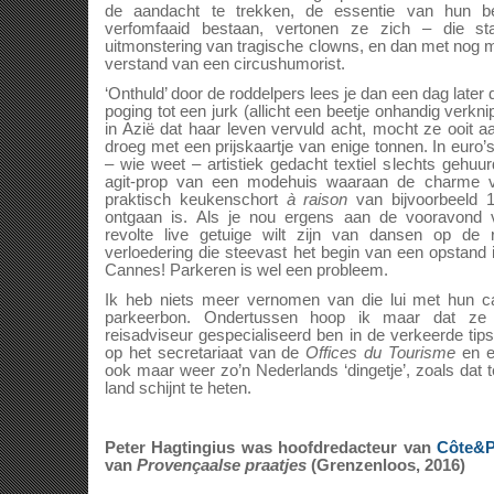
de aandacht te trekken, de essentie van hun be
verfomfaaid bestaan, vertonen ze zich – die sta
uitmonstering van tragische clowns, en dan met nog
verstand van een circushumorist.
‘Onthuld’ door de roddelpers lees je dan een dag later
poging tot een jurk (allicht een beetje onhandig verkni
in Azië dat haar leven vervuld acht, mocht ze ooit
droeg met een prijskaartje van enige tonnen. In euro
– wie weet – artistiek gedacht textiel slechts gehu
agit-prop van een modehuis waaraan de charme va
praktisch keukenschort
à raison
van bijvoorbeeld 
ontgaan is. Als je nou ergens aan de vooravond va
revolte live getuige wilt zijn van dansen op de
verloedering die steevast het begin van een opstand ill
Cannes! Parkeren is wel een probleem.
Ik heb niets meer vernomen van die lui met hun ca
parkeerbon. Ondertussen hoop ik maar dat ze 
reisadviseur gespecialiseerd ben in de verkeerde tips
op het secretariaat van de
Offices du Tourisme
en ee
ook maar weer zo’n Nederlands ‘dingetje’, zoals dat 
land schijnt te heten.
Peter Hagtingius was hoofdredacteur van
Côte&P
van
Provençaalse praatjes
(Grenzenloos, 2016)