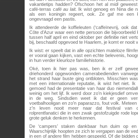
vakantietips hadden? Ofschoon het al
midi
geweest 
café-terras
café au lait.
Ik wist genoeg en Nina die n
als een koningin regeert, ook. Ze gaf me een
ongevraagd een pastis.
Ik attendeerde de koffieleuten (‘caffeïnevrij, ook d
Côte d’Azur waar een nette persoon die bijvoorbeeld 
tussen half april en eind oktober per definitie niet vert
bij, beschaafd opgevoed te Haarlem, je komt er nooit 
Ik wist: er speelt dat in alle opzichten mateloze filmf
er vooral gaan kijken, vast een echte belevenis, hoog
in hun verder kleurloze familiehistorie.
Oké, toen ik hier pas was, ben ik er zelf geweest
driehonderd opgewonden camerabedienden vanwege e
het strand haar buste ging ontbloten. Misschien wa
met een internationale reputatie, ik wist het niet. I
gemoed had de presentatie van haar duo niemendallet
weinig om het lijf. Ik werd door zo’n kiekjesdief omv
in de weg. Sindsdien weet ik dat er geen vers
voetbalhooligan en zo’n paparazzo, fout volk. Meteen 
z’n leven nooit meer naar dat festival van de
rolprentfanatici die in een zwak gestofzuigde rode lop
grote geluk denken te herkennen.
De ‘campers’ staken dankbaar hun duim op en t
Waarschijnlijk hoopten ze zich te vergapen aan de ved
in een of andere film hebben gespeeld. Of die bidden