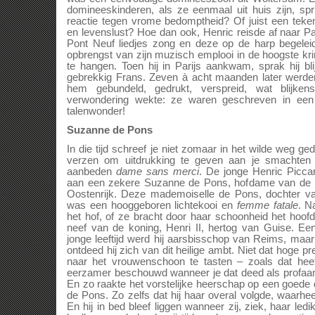
domineeskinderen, als ze eenmaal uit huis zijn, sp
reactie tegen vrome bedomptheid? Of juist een teken
en levenslust? Hoe dan ook, Henric reisde af naar Pa
Pont Neuf liedjes zong en deze op de harp begele
opbrengst van zijn muzisch emplooi in de hoogste krin
te hangen. Toen hij in Parijs aankwam, sprak hij b
gebrekkig Frans. Zeven à acht maanden later werden 
hem gebundeld, gedrukt, verspreid, wat blijken
verwondering wekte: ze waren geschreven in een 
talenwonder!
Suzanne de Pons
In die tijd schreef je niet zomaar in het wilde weg gedi
verzen om uitdrukking te geven aan je smachten
aanbeden
dame sans merci
. De jonge Henric Piccar
aan een zekere Suzanne de Pons, hofdame van de 
Oostenrijk. Deze mademoiselle de Pons, dochter v
was een hooggeboren lichtekooi en
femme fatale
. N
het hof, of ze bracht door haar schoonheid het hoof
neef van de koning, Henri II, hertog van Guise. E
jonge leeftijd werd hij aarsbisschop van Reims, maa
ontdeed hij zich van dit heilige ambt. Niet dat hoge p
naar het vrouwenschoon te tasten – zoals dat hee
eerzamer beschouwd wanneer je dat deed als profaa
En zo raakte het vorstelijke heerschap op een goede
de Pons. Zo zelfs dat hij haar overal volgde, waarh
En hij in bed bleef liggen wanneer zij, ziek, haar ledika