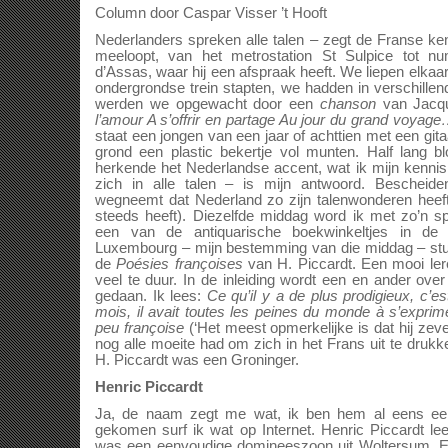
Column door Caspar Visser ’t Hooft
Nederlanders spreken alle talen – zegt de Franse ke
meeloopt, van het metrostation St Sulpice tot 
d’Assas, waar hij een afspraak heeft. We liepen elkaar 
ondergrondse trein stapten, we hadden in verschill
werden we opgewacht door een
chanson
van Jacq
l’amour A s’offrir en partage Au jour du grand voyag
staat een jongen van een jaar of achttien met een git
grond een plastic bekertje vol munten. Half lang b
herkende het Nederlandse accent, wat ik mijn kennis
zich in alle talen – is mijn antwoord. Bescheide
wegneemt dat Nederland zo zijn talenwonderen heef
steeds heeft). Diezelfde middag word ik met zo’n s
een van de antiquarische boekwinkeltjes in de
Luxembourg – mijn bestemming van die middag – stu
de
Poésies françoises
van H. Piccardt. Een mooi lere
veel te duur. In de inleiding wordt een en ander over
gedaan. Ik lees:
Ce qu’il y a de plus prodigieux, c’est
mois, il avait toutes les peines du monde à s’exprim
peu françoise
(‘Het meest opmerkelijke is dat hij ze
nog alle moeite had om zich in het Frans uit te drukk
H. Piccardt was een Groninger.
Henric Piccardt
Ja, de naam zegt me wat, ik ben hem al eens ee
gekomen surf ik wat op Internet. Henric Piccardt le
was een eenvoudige domineeszoon uit Woltersum. E