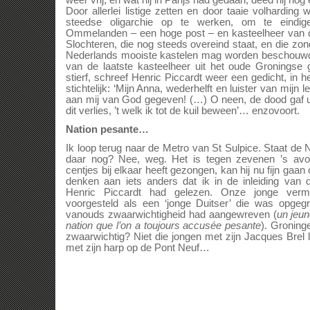
weer vrij, en wat hij in Parijs had gedaan, deed hij no
Door allerlei listige zetten en door taaie volharding 
steedse oligarchie op te werken, om te eindi
Ommelanden – een hoge post – en kasteelheer van d
Slochteren, die nog steeds overeind staat, en die zon
Nederlands mooiste kastelen mag worden beschouwd.
van de laatste kasteelheer uit het oude Groningse 
stierf, schreef Henric Piccardt weer een gedicht, in 
stichtelijk: ‘Mijn Anna, wederhelft en luister van mijn l
aan mij van God gegeven! (…) O neen, de dood gaf u h
dit verlies, ’t welk ik tot de kuil beween’… enzovoort.
Nation pesante…
Ik loop terug naar de Metro van St Sulpice. Staat de
daar nog? Nee, weg. Het is tegen zevenen ’s avo
centjes bij elkaar heeft gezongen, kan hij nu fijn gaa
denken aan iets anders dat ik in de inleiding van
Henric Piccardt had gelezen. Onze jonge verm
voorgesteld als een ‘jonge Duitser’ die was opgeg
vanouds zwaarwichtigheid had aangewreven (
un jeu
nation que l’on a toujours accusée pesante
). Groning
zwaarwichtig? Niet die jongen met zijn Jacques Brel l
met zijn harp op de Pont Neuf…