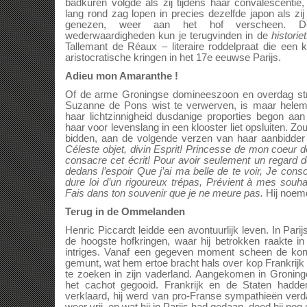
badkuren volgde als zij tijdens haar convalescent
lang rond zag lopen in precies dezelfde japon als z
genezen, weer aan het hof verscheen. Dez
wederwaardigheden kun je terugvinden in de
historie
Tallemant de Réaux – literaire roddelpraat die een k
aristocratische kringen in het 17e eeuwse Parijs.
Adieu mon Amaranthe !
Of de arme Groningse domineeszoon en overdag st
Suzanne de Pons wist te verwerven, is maar helema
haar lichtzinnigheid dusdanige proporties begon aa
haar voor levenslang in een klooster liet opsluiten. Zou z
bidden, aan de volgende verzen van haar aanbidder
Céleste objet, divin Esprit! Princesse de mon coeur d
consacre cet écrit! Pour avoir seulement un regard 
dedans l’espoir Que j’ai ma belle de te voir, Je cons
dure loi d’un rigoureux trépas, Prévient à mes souh
Fais dans ton souvenir que je ne meure pas.
Hij noem
Terug in de Ommelanden
Henric Piccardt leidde een avontuurlijk leven. In Parijs
de hoogste hofkringen, waar hij betrokken raakte 
intriges. Vanaf een gegeven moment scheen de ko
gemunt, wat hem ertoe bracht hals over kop Frankrijk t
te zoeken in zijn vaderland. Aangekomen in Groning
het cachot gegooid. Frankrijk en de Staten hadden
verklaard, hij werd van pro-Franse sympathieën verd