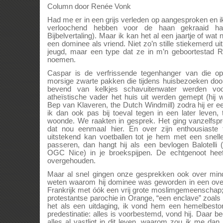
Column door Renée Vonk
Had me er in een grijs verleden op aangesproken en 
verloochend hebben voor de haan gekraaid ha
Bijbelvertaling). Maar ik kan het al een jaartje of wat
een dominee als vriend. Niet zo’n stille stiekemerd u
jeugd, maar een type dat ze in m’n geboortestad Ro
noemen.
Caspar is de verfrissende tegenhanger van die opd
morsige zwarte pakken die tijdens huisbezoeken doo
bevend van kelkjes schavuitenwater werden voo
atheïstische vader het huis uit werden gemept (hij
Bep van Klaveren, the Dutch Windmill) zodra hij er 
ik dan ook pas bij toeval tegen in een later leven, t
woonde. We raakten in gesprek. Het ging vanzelfsp
dat nou eenmaal hier. En over zijn enthousiaste t
uitstekend kan voetballen tot je hem met een snell
passeren, dan hangt hij als een bevlogen Balotelli 
OGC Nice) in je broekspijpen. De echtgenoot hee
overgehouden.
Maar al snel gingen onze gesprekken ook over mind
weten waarom hij dominee was geworden in een over
Frankrijk met óók een vrij grote moslimgemeenschap; 
protestantse parochie in Orange, “een enclave” zoals 
het als een uitdaging, ik vond hem een hemelbest
predestinatie: alles is voorbestemd, vond hij. Daar b
alles al vastligt in dit leven, waarom zou ik me da