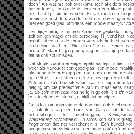
doen? Als wát me ook overkomt, toch al elders beslo
hazen lopen,” prikkelde ik hem dan een tikkie peste
beschaafd pissig om worden. En we konden er langd
mening verschillen. Zonder ooit een onvertogen wo
met een goed glas, of tijdens een mooie maaltijd. ‘
Vous
Een tijdje terug is hij naar Arras overgeplaatst, hoo
zelf om gevraagd, om die beroeping. Hij vond het in 
nogal last van als de zomers verstikkend heet werde
verkoeling brachten. “Niet doen Caspar”, zeiden we,
missen!” Maar hij ging toch, zag het als zíjn predesti
dat hij ons zou missen.
Dat klopte, want met enige regelmaat legt hij hier in h
weer als vanouds: een goed glas, een mooie maaltijd
afgescheurde broekspijpen, met dank aan die grootse k
op leeftijd – nog steeds net zo bevlogen voetbalt a
Asterix na zo’n bezoek weer naar het hoge noorden v
neiging om die predestinatie van ‘m maar eens hartg
ja, als zo’n man daar nou heilig in gelooft; ’t is z’n v
er is telefoon en internet, al blijft dat behelpen.
Gelukkig kan mijn vriend de dominee ook heel mooi sch
is, pak ik graag een boek van Caspar uit de kas
ontmoetingen te overbruggen.
Koningskin
Waldenberg
bijvoorbeeld. En sinds kort kan ik gretig
fragmenten
dat net verschenen is. Een bundel vol p
aangename anekdotes met een hoog ‘o ja’ en ‘aha’ geh
verhalen speelt natuurlijk hier. Er is eigenlijk maar 