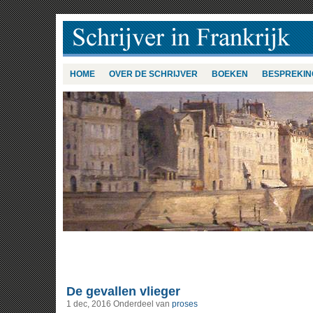
HOME
OVER DE SCHRIJVER
BOEKEN
BESPREKIN
De gevallen vlieger
1 dec, 2016
Onderdeel van
proses