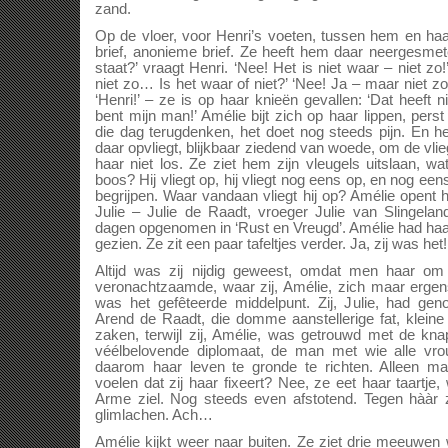
zand.
Op de vloer, voor Henri’s voeten, tussen hem en haar i
brief, anonieme brief. Ze heeft hem daar neergesmet
staat?’ vraagt Henri. ‘Nee! Het is niet waar – niet zo!
niet zo… Is het waar of niet?’ ‘Nee! Ja – maar niet zo.
‘Henri!’ – ze is op haar knieën gevallen: ‘Dat heeft ni
bent mijn man!’ Amélie bijt zich op haar lippen, pers
die dag terugdenken, het doet nog steeds pijn. En 
daar opvliegt, blijkbaar ziedend van woede, om de vlie
haar niet los. Ze ziet hem zijn vleugels uitslaan, 
boos? Hij vliegt op, hij vliegt nog eens op, en nog e
begrijpen. Waar vandaan vliegt hij op? Amélie opent h
Julie – Julie de Raadt, vroeger Julie van Slingelan
dagen opgenomen in ‘Rust en Vreugd’. Amélie had haar i
gezien. Ze zit een paar tafeltjes verder. Ja, zij was het! 
Altijd was zij nijdig geweest, omdat men haar o
veronachtzaamde, waar zij, Amélie, zich maar ergen
was het gefêteerde middelpunt. Zij, Julie, had 
Arend de Raadt, die domme aanstellerige fat, klei
zaken, terwijl zij, Amélie, was getrouwd met de kna
véélbelovende diplomaat, de man met wie alle v
daarom haar leven te gronde te richten. Alleen ma
voelen dat zij haar fixeert? Nee, ze eet haar taartje, 
Arme ziel. Nog steeds even afstotend. Tegen hààr z
glimlachen. Ach…
Amélie kijkt weer naar buiten. Ze ziet drie meeuwen