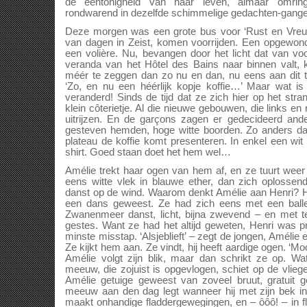
de eentonigheid van haar leven, almaar omrin
rondwarend in dezelfde schimmelige gedachten-gange
Deze morgen was een grote bus voor ‘Rust en Vreug
van dagen in Zeist, komen voorrijden. Een opgewon
een volière. Nu, bevangen door het licht dat van vo
veranda van het Hôtel des Bains naar binnen valt, 
méér te zeggen dan zo nu en dan, nu eens aan dit ta
‘Zo, en nu een héérlijk kopje koffie…’ Maar wat is 
veranderd! Sinds de tijd dat ze zich hier op het st
klein côterietje. Al die nieuwe gebouwen, die links e
uitrijzen. En de garçons zagen er gedecideerd ander
gesteven hemden, hoge witte boorden. Zo anders da
plateau de koffie komt presenteren. In enkel een wit 
shirt. Goed staan doet het hem wel…
Amélie trekt haar ogen van hem af, en ze tuurt weer 
eens witte vlek in blauwe ether, dan zich oplossend
danst op de wind. Waarom denkt Amélie aan Henri? He
een dans geweest. Ze had zich eens met een baller
Zwanenmeer danst, licht, bijna zwevend – en met te
gestes. Want ze had het altijd geweten, Henri was pri
minste misstap. ‘Alsjeblieft’ – zegt de jongen, Amélie 
Ze kijkt hem aan. Ze vindt, hij heeft aardige ogen. ‘Mooi
Amélie volgt zijn blik, maar dan schrikt ze op. W
meeuw, die zojuist is opgevlogen, schiet op de vliege
Amélie getuige geweest van zoveel bruut, gratuit 
meeuw aan den dag legt wanneer hij met zijn bek in 
maakt onhandige fladdergewegingen, en – ôôô! – in fla