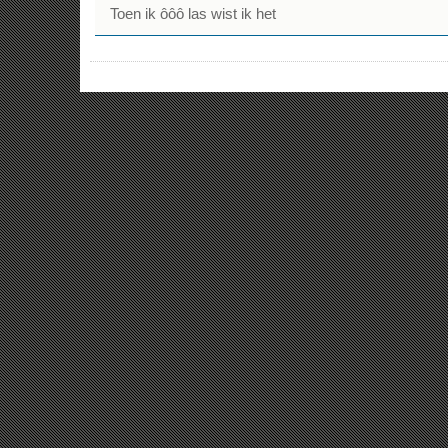
Toen ik ôôô las wist ik het