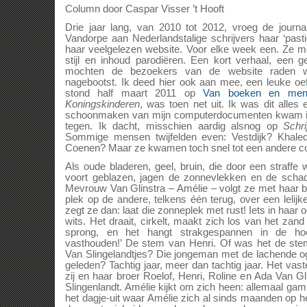
Column door Caspar Visser ’t Hooft
Drie jaar lang, van 2010 tot 2012, vroeg de journa
Vandorpe aan Nederlandstalige schrijvers haar ‘past
haar veelgelezen website. Voor elke week een. Ze 
stijl en inhoud parodiëren. Een kort verhaal, een 
mochten de bezoekers van de website raden we
nagebootst. Ik deed hier ook aan mee, een leuke oe
stond half maart 2011 op
Van boeken en men
Koningskinderen
, was toen net uit. Ik was dit alles 
schoonmaken van mijn computerdocumenten kwam 
tegen. Ik dacht, misschien aardig alsnog op
Schri
Sommige mensen twijfelden even: Vestdijk? Khale
Coenen? Maar ze kwamen toch snel tot een andere 
Als oude bladeren, geel, bruin, die door een straffe
voort geblazen, jagen de zonnevlekken en de schadu
Mevrouw Van Glinstra – Amélie – volgt ze met haar bl
plek op de andere, telkens één terug, over een lelijk
zegt ze dan: laat die zonneplek met rust! Iets in haar oo
wits. Het draait, cirkelt, maakt zich los van het za
sprong, en het hangt strakgespannen in de hoo
vasthouden!’ De stem van Henri. Of was het de ste
Van Slingelandtjes? Die jongeman met de lachende o
geleden? Tachtig jaar, meer dan tachtig jaar. Het vaste
zij en haar broer Roelof, Henri, Roline en Ada Van Gl
Slingenlandt. Amélie kijkt om zich heen: allemaal gam
het dagje-uit waar Amélie zich al sinds maanden op hee