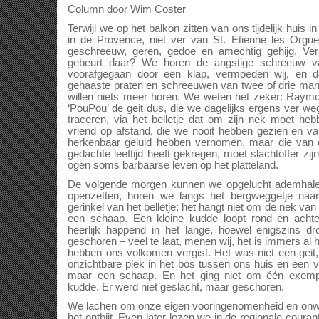
Column door Wim Coster
Terwijl we op het balkon zitten van ons tijdelijk huis i
in de Provence, niet ver van St. Etienne les Orgu
geschreeuw, geren, gedoe en amechtig gehijg. Ver
gebeurt daar? We horen de angstige schreeuw v
voorafgegaan door een klap, vermoeden wij, en d
gehaaste praten en schreeuwen van twee of drie ma
willen niets meer horen. We weten het zeker: Raymo
‘PouPou’ de geit dus, die we dagelijks ergens ver 
traceren, via het belletje dat om zijn nek moet h
vriend op afstand, die we nooit hebben gezien en va
herkenbaar geluid hebben vernomen, maar die van
gedachte leeftijd heeft gekregen, moet slachtoffer zi
ogen soms barbaarse leven op het platteland.
De volgende morgen kunnen we opgelucht ademhale
openzetten, horen we langs het bergweggetje naa
gerinkel van het belletje; het hangt niet om de nek van
een schaap. Een kleine kudde loopt rond en achte
heerlijk happend in het lange, hoewel enigszins dr
geschoren – veel te laat, menen wij, het is immers a
hebben ons volkomen vergist. Het was niet een geit,
onzichtbare plek in het bos tussen ons huis en een ve
maar een schaap. En het ging niet om één exemp
kudde. Er werd niet geslacht, maar geschoren.
We lachen om onze eigen vooringenomenheid en onw
het ontbijt. Even later lezen we in de regionale coura