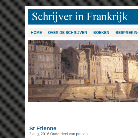
HOME
OVER DE SCHRIJVER
BOEKEN
BESPREKIN
St Etienne
2 aug, 2016
Onderdeel van
proses