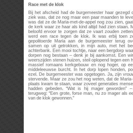
Race met de klok
Bij het afscheid had de burgemeester haar gezegd d
ziek was, dat ze nog maar een paar maanden te lev
was dat ze de Maria-met-de-appel nog zou zien, gaaf
de kerk waar ze haar als kind altijd had zien staan
beloofd ervoor te zorgen dat ze vaart zouden zetten
werd een race tegen de klok. Ik was erbij toen 
gepolitoerde Maria aan de burgemeester terug o
samen op uit getrokken, in mijn auto, met het be
achterbank. Een mooi tochtje, naar een bergdorp wa
dorpen nog bestaan – denk je bij aankomst. Een wi
weerszijden stenen huizen, steil oplopend tegen een 
massief romaans kerkgebouw en nog hoger, op een
middeleeuwse burcht. In het dorp lopen honden, po
ezel. De burgemeester was opgetogen. Ja, zijn vro
stervende. Maar ze zou het nog weten, dat de Maria-
plaats kwam te staan, waar zoveel generaties mense
hadden gebeden. “Wat is hij mager geworden” –
terugweg: “Een grote, forse man, nu zo mager als e
van de klok gewonnen.”