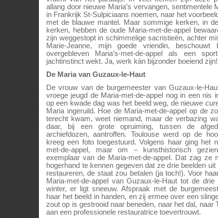
allang door nieuwe Maria’s vervangen, sentimentele M
in Frankrijk St-Sulpiciaans noemen, naar het voorbee
met de blauwe mantel. Maar sommige kerken, in de
kerken, hebben de oude Maria-met-de-appel bewaard
zijn weggestopt in schimmelige sacristieën, achter mi
Marie-Jeanne, mijn goede vriendin, beschouwt 
overgebleven Maria’s-met-de-appel als een spo
jachtinstinct wekt. Ja, werk kàn bijzonder boeiend zijn!
De Maria van Guzaux-le-Haut
De vrouw van de burgemeester van Guzaux-le-Haut
vroege jeugd de Maria-met-de-appel nog in een nis i
op een kwade dag was het beeld weg, de nieuwe
cur
Maria ingeruild. Hoe de Maria-met-de-appel op de z
terecht kwam, weet niemand, maar de verbazing was
daar, bij een grote opruiming, tussen de afg
archiefdozen, aantroffen. Toulouse werd op de hoo
kreeg een foto toegestuurd. Volgens haar ging het
met-de-appel, maar om – kunsthistorisch gezie
exemplaar van de Maria-met-de-appel. Dat zag ze
hogerhand te kennen gegeven dat ze drie beelden uit 
restaureren, de staat zou betalen (ja toch!). Voor ha
Maria-met-de-appel van Guzaux-le-Haut tot de drie 
winter, er ligt sneeuw. Afspraak met de burgemees
haar het beeld in handen, en zij ermee over een sling
zout op is gestrooid naar beneden, naar het dal, naar
aan een professionele restauratrice toevertrouwt.