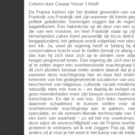
Column door Caspar Visser ’t Hooft
De Franse kerken zijn het doelwit geworden van va
Frankrijk zou Frankrijk niet zijn wanneer dit trieste ge
politiek gebakkelei. Sommigen zeggen dat de reger
bagatelliseert. Een hakenkruis op de deur van een 
die van een moskee, en heel Frankrijk staat op zi
binnenlandse zaken komt persoonlijk de locus delict
leeggeplunderd, het gebouw wordt volgeklad met obsc
een kik. Ja, want de regering heeft er belang bij
conservatieve kracht voor te stellen (terwijl ze allang
dan kan hij zich door zich op te winden over att
hoogst progressief tonen. Een regering die zich een b
af te zetten tegen een overheersende machtsgroep 
dit zich afzetten bestaat onder andere daaruit dat je 
wanneer deze machtsgroep hier en daar last onderv
kenmerk van het gedegenereerde socialisme van onze 
beschermer van religieuze, culturele, raciale minderh
natuurlijk niets mis mee is – en daarbij de invloed 
geen meerderheden meer zijn bewust overschatten en
toeschrijven. En dat is wel mis. Zich links noeme
daarmee schadeloos te kunnen stellen voor de
overheersende machtsgroep aan te pakken, name
speculatie, en de extreem-liberale technocratie van Br
een kern van waarheid – zo wil het me voorkomen
deze wijze de onverschilligheid van de Franse overh
proberen te verklaren, wil ik ook zeggen: Pas op, blijf 
anders zit je voor je het weet in het kamp van de intol