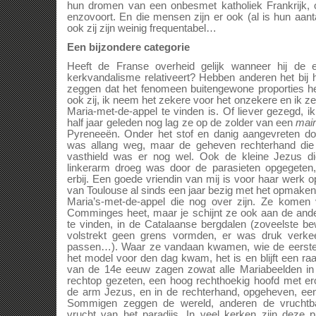
hun dromen van een onbesmet katholiek Frankrijk,
enzovoort. En die mensen zijn er ook (al is hun aanta
ook zij zijn weinig frequentabel…
Een bijzondere categorie
Heeft de Franse overheid gelijk wanneer hij de e
kerkvandalisme relativeert? Hebben anderen het bij 
zeggen dat het fenomeen buitengewone proporties 
ook zij, ik neem het zekere voor het onzekere en ik z
Maria-met-de-appel te vinden is. Of liever gezegd, 
half jaar geleden nog lag ze op de zolder van een
mair
Pyreneeën. Onder het stof en danig aangevreten d
was allang weg, maar de geheven rechterhand die 
vasthield was er nog wel. Ook de kleine Jezus d
linkerarm droeg was door de parasieten opgegeten,
erbij. Een goede vriendin van mij is voor haar werk o
van Toulouse al sinds een jaar bezig met het opmaken 
Maria’s-met-de-appel die nog over zijn. Ze komen 
Comminges heet, maar je schijnt ze ook aan de and
te vinden, in de Catalaanse bergdalen (zoveelste be
volstrekt geen grens vormden, er was druk verke
passen…). Waar ze vandaan kwamen, wie de eerste
het model voor den dag kwam, het is en blijft een ra
van de 14e eeuw zagen zowat alle Mariabeelden in d
rechtop gezeten, een hoog rechthoekig hoofd met er
de arm Jezus, en in de rechterhand, opgeheven, ee
Sommigen zeggen de wereld, anderen de vruchtb
vrucht van het paradijs. In veel kerken zijn deze p