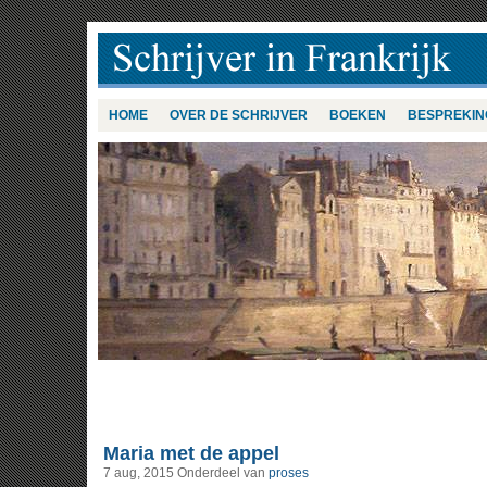
HOME
OVER DE SCHRIJVER
BOEKEN
BESPREKIN
Maria met de appel
7 aug, 2015
Onderdeel van
proses