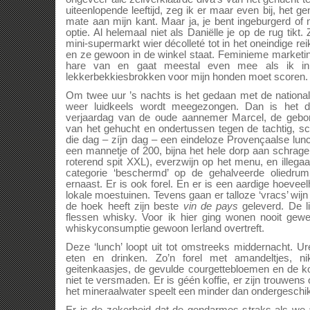
uiteenlopende leeftijd, zeg ik er maar even bij, het g
mate aan mijn kant. Maar ja, je bent ingeburgerd of
optie. Al helemaal niet als Daniëlle je op de rug tikt.
mini-supermarkt wier décolleté tot in het oneindige rei
en ze gewoon in de winkel staat. Feminieme marketin
hare van en gaat meestal even mee als ik in
lekkerbekkiesbrokken voor mijn honden moet scoren.
Om twee uur ’s nachts is het gedaan met de nationale
weer luidkeels wordt meegezongen. Dan is het 
verjaardag van de oude aannemer Marcel, de gebo
van het gehucht en ondertussen tegen de tachtig, sch
die dag – zíjn dag – een eindeloze Provençaalse lunch
een mannetje of 200, bijna het hele dorp aan schrage
roterend spit XXL), everzwijn op het menu, en illegaa
categorie ‘beschermd’ op de gehalveerde oliedrum
ernaast. Er is ook forel. En er is een aardige hoeveelh
lokale moestuinen. Tevens gaan er talloze ‘vracs’ wi
de hoek heeft zijn beste
vin de pays
geleverd. De l
flessen whisky. Voor ik hier ging wonen nooit gewe
whiskyconsumptie gewoon Ierland overtreft.
Deze ‘lunch’ loopt uit tot omstreeks middernacht. U
eten en drinken. Zo’n forel met amandeltjes, n
geitenkaasjes, de gevulde courgettebloemen en de k
niet te versmaden. Er is géén koffie, er zijn trouwen
het mineraalwater speelt een minder dan ondergeschikt