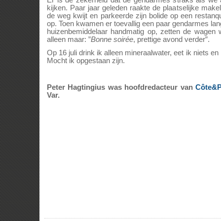
Er is de zekerheid dat de gendarmes straks als we 
kijken. Paar jaar geleden raakte de plaatselijke make
de weg kwijt en parkeerde zijn bolide op een restan
op. Toen kwamen er toevallig een paar gendarmes lang
huizenbemiddelaar handmatig op, zetten de wagen
alleen maar: ”
Bonne soirée
, prettige avond verder”.
Op 16 juli drink ik alleen mineraalwater, eet ik niets en
Mocht ik opgestaan zijn.
Peter Hagtingius was hoofdredacteur van
Côte&P
Var.