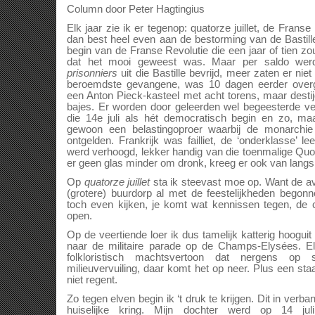
Column door Peter Hagtingius
Elk jaar zie ik er tegenop: quatorze juillet, de Franse
dan best heel even aan de bestorming van de Bastil
begin van de Franse Revolutie die een jaar of tien z
dat het mooi geweest was. Maar per saldo werd
prisonniers
uit die Bastille bevrijd, meer zaten er ni
beroemdste gevangene, was 10 dagen eerder overge
een Anton Pieck-kasteel met acht torens, maar desti
bajes. Er worden door geleerden wel begeesterde v
die 14e juli als hét democratisch begin en zo, maa
gewoon een belastingoproer waarbij de monarchi
ontgelden. Frankrijk was failliet, de ‘onderklasse’ l
werd verhoogd, lekker handig van die toenmalige Quo
er geen glas minder om dronk, kreeg er ook van langs.
Op
quatorze juillet
sta ik steevast moe op. Want de av
(grotere) buurdorp al met de feestelijkheden begonn
toch even kijken, je komt wat kennissen tegen, de c
open.
Op de veertiende loer ik dus tamelijk katterig hoogui
naar de militaire parade op de Champs-Elysées. Elk
folkloristisch machtsvertoon dat nergens op s
milieuvervuiling, daar komt het op neer. Plus een sta
niet regent.
Zo tegen elven begin ik ‘t druk te krijgen. Dit in verb
huiselijke kring. Mijn dochter werd op 14 jul