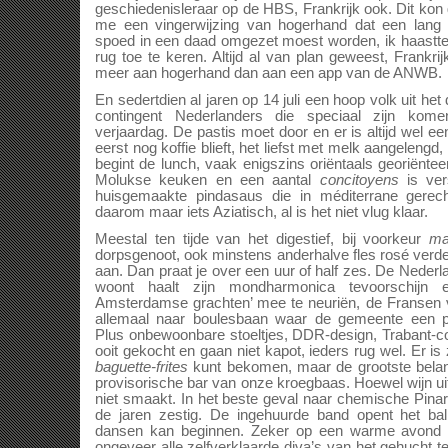
geschiedenisleraar op de HBS, Frankrijk ook. Dit kon 
me een vingerwijzing van hogerhand dat een lang
spoed in een daad omgezet moest worden, ik haastt
rug toe te keren. Altijd al van plan geweest, Frankri
meer aan hogerhand dan aan een app van de ANWB.
En sedertdien al jaren op 14 juli een hoop volk uit het
contingent Nederlanders die speciaal zijn kom
verjaardag. De pastis moet door en er is altijd wel e
eerst nog koffie blieft, het liefst met melk aangeleng
begint de lunch, vaak enigszins oriëntaals georiënte
Molukse keuken en een aantal
concitoyens
is ver
huisgemaakte pindasaus die in méditerrane gerec
daarom maar iets Aziatisch, al is het niet vlug klaar.
Meestal ten tijde van het digestief, bij voorkeur
ma
dorpsgenoot, ook minstens anderhalve fles rosé verde
aan. Dan praat je over een uur of half zes. De Nederl
woont haalt zijn mondharmonica tevoorschijn
Amsterdamse grachten’ mee te neuriën, de Fransen vi
allemaal naar boulesbaan waar de gemeente een p
Plus onbewoonbare stoeltjes, DDR-design, Trabant-co
ooit gekocht en gaan niet kapot, ieders rug wel. Er is 
baguette-frites
kunt bekomen, maar de grootste belangs
provisorische bar van onze kroegbaas. Hoewel wijn uit 
niet smaakt. In het beste geval naar chemische Pinard
de jaren zestig. De ingehuurde band opent het bal
dansen kan beginnen. Zeker op een warme avond i
ongeveer alle zelfverklaarde diva’s van het gehucht