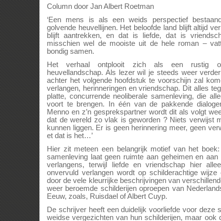
Column door Jan Albert Roetman
‘Een mens is als een weids perspectief bestaand
golvende heuvellijnen. Het beloofde land blijft altijd 
blijft aantrekken, en dat is liefde, dat is vriend
misschien wel de mooiste uit de hele roman – vatt
bondig samen.
Het verhaal ontplooit zich als een rustig o
heuvellandschap. Als lezer wil je steeds weer verde
achter het volgende hoofdstuk te voorschijn zal ko
verlangen, herinneringen en vriendschap. Dit alles t
platte, concurrende neoliberale samenleving, die all
voort te brengen. In één van de pakkende dialog
Menno en z’n gesprekspartner wordt dit als volgt wee
dat de wereld zo vlak is geworden ? Niets verwijst 
kunnen liggen. Er is geen herinnering meer, geen verw
et dat is het…’
Hier zit meteen een belangrijk motief van het boek:
samenleving laat geen ruimte aan geheimen en aan
verlangens, terwijl liefde en vriendschap hier all
onvervuld verlangen wordt op schilderachtige wijze 
door de vele kleurrijke beschrijvingen van verschille
weer beroemde schilderijen oproepen van Nederland
Eeuw, zoals, Ruisdael of Albert Cuyp.
De schrijver heeft een duidelijk voorliefde voor deze s
weidse vergezichten van hun schilderijen, maar ook 