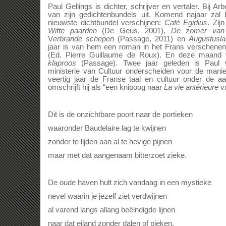
Paul Gellings is dichter, schrijver en vertaler. Bij 
van zijn gedichtenbundels uit. Komend najaar zal b
nieuwste dichtbundel verschijnen:
Café Egidius
. Zij
Witte paarden
(De Geus, 2001),
De zomer van 
V
erbrande schepen
(Passage, 2011) en
Augustusla
jaar is van hem een roman in het Frans verschene
(Ed. Pierre Guillaume de Roux). En deze maand 
klaproos
(Passage). Twee jaar geleden is Paul G
ministerie van Cultuur onderscheiden voor de manier
veertig jaar de Franse taal en cultuur onder de aa
omschrijft hij als “een knipoog naar
La vie antérieure
va
Dit is de onzichtbare poort naar de portieken
waaronder Baudelaire lag te kwijnen
zonder te lijden aan al te hevige pijnen
maar met dat aangenaam bitterzoet zieke.
De oude haven hult zich vandaag in een mystieke
nevel waarin je jezelf ziet verdwijnen
al varend langs allang beëindigde lijnen
naar dat eiland zonder dalen of pieken.