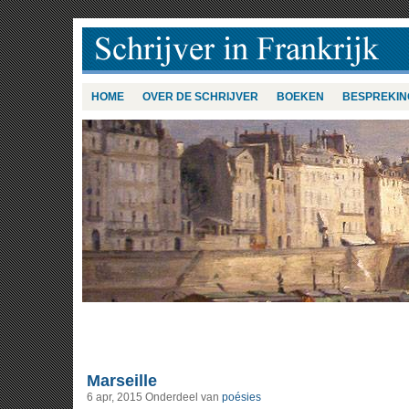
HOME
OVER DE SCHRIJVER
BOEKEN
BESPREKIN
Marseille
6 apr, 2015
Onderdeel van
poésies