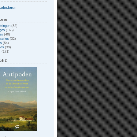
orie
ekingen
(32)
ges
(165)
es
(40)
nteries
(32)
es
(54)
ues
(39)
s
(171)
cht: