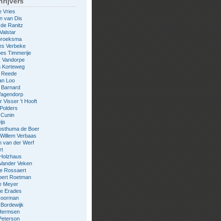
rijvers
e Vries
n van Dis
 de Ranitz
Valstar
 Broeksma
es Verbeke
es Timmerije
k Vandorpe
n Korteweg
e Reede
an Loo
 Barnard
Wagendorp
 Visser 't Hooft
 Polders
 Cunin
ijs
osthuma de Boer
Willem Verbaas
 van der Werf
rt
 Holzhaus
 Vander Veken
le Rossaert
bert Roetman
e Meyer
ne Erades
 Noorman
Bordewijk
Hermsen
Peterson