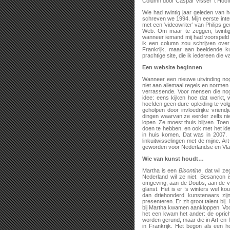
Column door Caspar Visser ’t Hoof
Wie had twintig jaar geleden van h
schreven we 1994. Mijn eerste inter
met een ‘videowriter’ van Philips g
Web. Om maar te zeggen, twintig
wanneer iemand mij had voorspeld d
ik een column zou schrijven over 
Frankrijk, maar aan beeldende ku
prachtige site, die ik iedereen di
Een website beginnen
Wanneer een nieuwe uitvinding no
niet aan allemaal regels en norme
verrassende. Voor mensen die nog
idee: eens kijken hoe dat werkt
hoefden geen dure opleiding te vol
geholpen door invloedrijke vriend
dingen waarvan ze eerder zelfs 
lopen. Ze moest thuis blijven. Toe
doen te hebben, en ook met het idee
in huis komen. Dat was in 2007.
linkuitwisselingen met de mijne. A
geworden voor Nederlandse en Vlaam
Wie van kunst houdt…
Martha is een
Bisontine
, dat wil z
Nederland wil ze niet. Besançon i
omgeving, aan de Doubs, aan de vo
glanst. Het is er ’s winters wel 
dan driehonderd kunstenaars zi
presenteren. Er zit groot talent b
bij Martha kwamen aankloppen. Voo
het een kwam het ander: de opricht
worden gerund, maar die in Art-en-
in Frankrijk. Het begon als een 