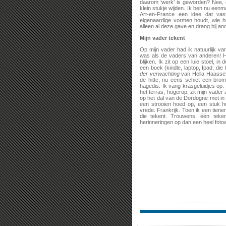
daarom ‘werk’ is geworden? Nee, d
klein stukje wijden. Ik ben nu eenm
Art-en-France een idee dat vas
eigenaardige vormen houdt, wie he
alleen al deze gave en drang bij a
Mijn vader tekent
Op mijn vader had ik natuurlijk v
was als de vaders van anderen! Hi
blijken. Ik zit op een luie stoel
een boek (kindle, laptop, Ipad, die
der verwachting
van Hella Haass
de hitte, nu eens schiet een brom
hagedis. Ik vang krasgeluidjes op.
het terras, hogerop, zit mijn vader
op het dal van de Dordogne met in
een strooien hoed op, een stuk ho
vrede. Frankrijk. Toen ik een tien
die tekent. Trouwens, één teke
herinneringen op dan een heel foto