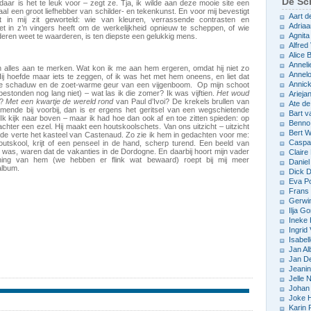
De Sch
aar is het te leuk voor – zegt ze. Tja, ik wilde aan deze mooie site een
aal een groot liefhebber van schilder- en tekenkunst. En voor mij bevestigt
Aart d
t in mij zit geworteld: wie van kleuren, verrassende contrasten en
Adriaa
t in z’n vingers heeft om de werkelijkheid opnieuw te scheppen, of wie
Agnita
nderen weet te waarderen, is ten diepste een gelukkig mens.
Alfred 
Alice
Anneli
an alles aan te merken. Wat kon ik me aan hem ergeren, omdat hij niet zo
Annelo
j hoefde maar iets te zeggen, of ik was het met hem oneens, en liet dat
Annic
, in de schaduw en de zoet-warme geur van een vijgenboom. Op mijn schoot
 bestonden nog lang niet) – wat las ik die zomer? Ik was vijftien.
Het woud
Arieja
e?
Met een kwartje de wereld rond
van Paul d’Ivoi? De krekels brullen van
Ate d
mende bij voorbij, dan is er ergens het geritsel van een wegschietende
Bart v
 Ik kijk naar boven – maar ik had hoe dan ook af en toe zitten spieden: op
Benno
 achter een ezel. Hij maakt een houtskoolschets. Van ons uitzicht – uitzicht
Bert 
 de verte het kasteel van Castenaud. Zo zie ik hem in gedachten voor me:
Caspar
utskool, krijt of een penseel in de hand, scherp turend. Een beeld van
er was, waren dat de vakanties in de Dordogne. En daarbij hoort mijn vader
Claire
ning van hem (we hebben er flink wat bewaard) roept bij mij meer
Daniel
album.
Dick D
Eva P
Frans 
Gerwin
Ilja Go
Ineke
Ingrid
Isabel
Jan Al
Jan D
Jeani
Jelle
Johan 
Joke 
Karin 