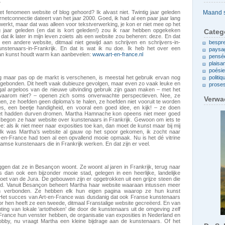
t
Archieven
et fenomeen website of blog gehoord? Ik alvast niet. Twintig jaar geleden
netconnectie dateert van het jaar 2000. Goed, ik had al een paar jaar lang
ewerkt, maar dat was alleen voor tekstverwerking, je kon er niet mee op het
 jaar geleden (en dat is kort geleden!) zou ik raar hebben opgekeken
Categ
at ik later in mijn leven zoiets als een website zou beheren: deze. En dat
een andere website, ditmaal niet gewijd aan schrijven en schrijvers-in-
bespr
nstenaars-in-Frankrijk. En dat is wat ik nu doe. Ik heb het over een
paysa
e van kunst houdt warm kan aanbevelen:
www.art-en-france.nl
pensé
plaisa
poési
g maar pas op de markt is verschenen, is meestal het gebruik ervan nog
politiq
n gebonden. Dit heeft vaak dubieuze gevolgen, maar even zo vaak leuke en
prose
al argeloos van de nieuwe uitvinding gebruik zijn gaan maken – met het
, waarom niet? – openen zich soms onverwachte perspectieven. Nee, ze
Verwa
gen, ze hoefden geen diploma’s te halen, ze hoefden niet vooruit te worden
jes, een beetje handigheid, en vooral een goed idee, en kijk! – ze doen
niet hadden durven dromen. Martha Hamnache kon opeens niet meer goed
n begon ze haar website over kunstenaars in Frankrijk. Gewoon om iets te
: als ik niet meer naar exposities toe kan, dan moet de kunst maar bij mij
 Ik was Martha’s website al gauw op het spoor gekomen, ik zocht naar
rt-en-France had toen al een opvallend mooie opmaak. Nu is het dé vitrine
se kunstenaars die in Frankrijk werken. En dat zijn er veel.
eggen dat ze in Besançon woont. Ze woont al jaren in Frankrijk, terug naar
s dan ook een bijzonder mooie stad, gelegen in een heerlijke, landelijke
et van de Jura. De gebouwen zijn er opgetrokken uit een grijze steen die
koud. Vanuit Besançon beheert Martha haar website waaraan intussen meer
jn verbonden. Ze hebben elk hun eigen pagina waarop ze hun kunst
ij. Het succes van Art-en-France was dusdanig dat ook Franse kunstenaars
r hen heeft ze een tweede, ditmaal Franstalige website gecreëerd. En van
ing van lokale ‘artotheken’ die door de kunstenaars uit de omgeving zelf
France hun venster hebben, de organisatie van exposities in Nederland en
hobby, nu vraagt Martha een kleine bijdrage aan de kunstenaars. Of het