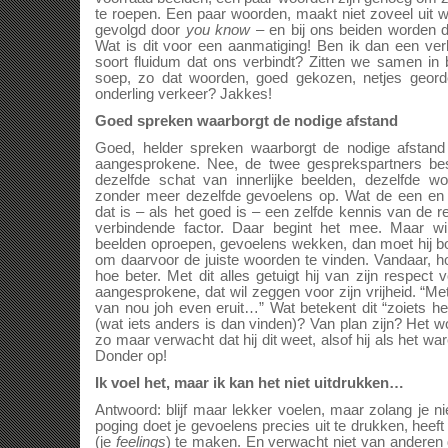
te roepen. Een paar woorden, maakt niet zoveel uit w
gevolgd door
you know
– en bij ons beiden worden 
Wat is dit voor een aanmatiging! Ben ik dan een ver
soort fluidum dat ons verbindt? Zitten we samen in 
soep, zo dat woorden, goed gekozen, netjes georde
onderling verkeer? Jakkes!
Goed spreken waarborgt de nodige afstand
Goed, helder spreken waarborgt de nodige afstan
aangesprokene. Nee, de twee gesprekspartners besc
dezelfde schat van innerlijke beelden, dezelfde w
zonder meer dezelfde gevoelens op. Wat de een e
dat is – als het goed is – een zelfde kennis van de r
verbindende factor. Daar begint het mee. Maar wi
beelden oproepen, gevoelens wekken, dan moet hij bo
om daarvoor de juiste woorden te vinden. Vandaar, h
hoe beter. Met dit alles getuigt hij van zijn respect
aangesprokene, dat wil zeggen voor zijn vrijheid. “Met
van nou joh even eruit…” Wat betekent dit “zoiets h
(wat iets anders is dan vinden)? Van plan zijn? Het
zo maar verwacht dat hij dit weet, alsof hij als het wa
Donder op!
Ik voel het, maar ik kan het niet uitdrukken…
Antwoord: blijf maar lekker voelen, maar zolang je ni
poging doet je gevoelens precies uit te drukken, heef
(je
feelings
) te maken. En verwacht niet van anderen 