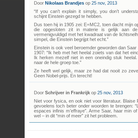
Door
Nikolaas Brandjes
op
25 nov, 2013
“If you can’t explain it simply, you don’t underst
schijnt Einstein gezegd te hebben.
Dus toen hij in 1905 zei: E=MC2, toen dacht mijn o
die opgesloten zit in materie is gelijk aan 
vermenigvuldigd met het kwadraat van de lichtsnelh
simpel, die Einstein begrijpt het echt.”
Einstein is ook veel beroemder geworden dan Saar 
1907: “Ik heb met het heelal zoiets van dat het eindi
Ik herken mezelf niet in een oneindig stuk heelal.
naar de hele groep toe.”
Ze heeft wel gelijk, maar ze had dat nooit zo zeve
Geen Nobel-prijs. En terecht!
Door
Schrijver in Frankrijk
op
25 nov, 2013
Niet voor fysica, en ook niet voor literatuur. Blaise 
gevoelens toch beter onder woorden te brengen: “L
espaces infinis m’effraye”. Arme Saar, haar min o
wel – in dit “min of meer” zit het probleem.