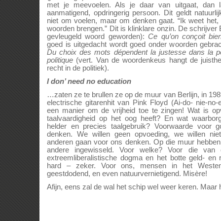
met je meevoelen. Als je daar van uitgaat, dan 
aanmatigend, opdringerig persoon. Dit geldt natuurl
niet om voelen, maar om denken gaat. “Ik weet het, 
woorden brengen.” Dit is klinklare onzin. De schrijver 
gevleugeld woord geworden):
Ce qu’on conçoit bie
goed is uitgedacht wordt goed onder woorden gebrach
Du choix des mots dépendent la justesse dans la pe
politique
(vert. Van de woordenkeus hangt de juisthe
recht in de politiek).
I don’ need no education
…zaten ze te brullen ze op de muur van Berlijn, in 1989
electrische gitarenhit van Pink Floyd (Ai-do- nie-n
een manier om de vrijheid toe te zingen! Wat is o
taalvaardigheid op het oog heeft? En wat waarborg
helder en precies taalgebruik? Voorwaarde voor go
denken. We willen geen opvoeding, we willen niet
anderen gaan voor ons denken. Op die muur hebben 
andere ingewisseld. Voor welke? Voor die van 
extreemliberalistische dogma en het botte geld- en r
hard – zeker. Voor ons, mensen in het Westen
geestdodend, en even natuurvernietigend. Misère!
Afijn, eens zal de wal het schip wel weer keren. Maar 