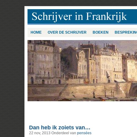
HOME
OVER DE SCHRIJVER
BOEKEN
BESPREKIN
Dan heb ik zoiets van…
22 nov, 2013
Onderdeel van
pensées