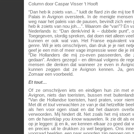
Column door Caspar Visser ‘t Hooft
“Dan heb ik zoiets van…” luidt de flard zin die mij toe
Palais in Avignon oversteek. In de menigte mensen 
weg naar het paleis van de pausen, bevindt zich een
heb ik zoiets van nou joh…”. Waarom die “van”? En 
Nederlands is: “Dan denk/vind ik – dubbele punt”, 
Toegegeven, slordig spreken, dat doen niet alleen ve
kunnen er ook wat van. Het Franse equivalent van
genre
. Wil je iets omschrijven, dan druk je je niet ne
geef je een min of meer vage impressie weer die je in
“Die Hollanders die mij zo-even passeerden, die 
gedaan”. Anders gezegd – en ditmaal volgens de rege
mensen die denken dat wanneer ze even in Avigno
kunnen zeggen dat ze Avignon kennen. Ja,
gen
Zomaar een voorbeeld.
Et tout…
Of ze omschrijven iets en eindigen hun zin met
e
Avignon, niets dan toeristen, bussen met buitenl
“Van die Hollandse toeristen, hard praten, voor nie
Met dit
et tout
verwachten ze van je dat hetzelfde beel
als hen voor ogen staat en dat het daarom overbod
verwoorden. Mij hindert dit. Net zoals het mij stoo
om de haverklap
you know
wauwelen. Ik zie dit als 
op je leggen: jij en ik, we kennen elkaar zo goed dat
en precies uit te drukken zo wel begrijpen. Ons inner
voorraad beelden, een paar woorden zijn genoeg om ze 