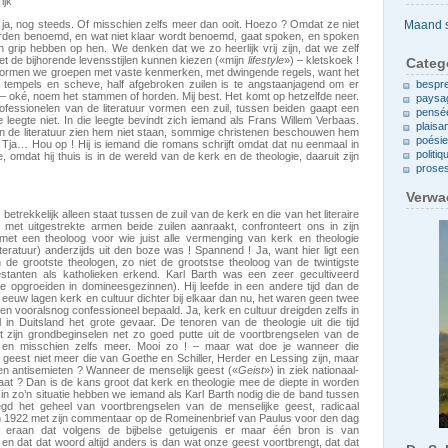
ijk
Archieven
 ja, nog steeds. Of misschien zelfs meer dan ooit. Hoezo ? Omdat ze niet
worden benoemd, en wat niet klaar wordt benoemd, gaat spoken, en spoken
 grip hebben op hen. We denken dat we zo heerlijk vrij zijn, dat we zelf
t de bijhorende levensstijlen kunnen kiezen («mijn
lifestyle
») – kletskoek !
Categ
ormen we groepen met vaste kenmerken, met dwingende regels, want het
e tempels en scheve, half afgebroken zuilen is te angstaanjagend om er
bespr
ilen – oké, noem het stammen of horden. Mij best. Het komt op hetzelfde neer.
paysa
ofessionelen van de literatuur vormen een zuil, tussen beiden gaapt een
pensé
e leegte niet. In die leegte bevindt zich iemand als Frans Willem Verbaas.
plaisa
an de literatuur zien hem niet staan, sommige christenen beschouwen hem
poési
 Tja… Hou op ! Hij is iemand die romans schrijft omdat dat nu eenmaal in
politiq
, omdat hij thuis is in de wereld van de kerk en de theologie, daaruit zijn
prose
Verwa
betrekkelijk alleen staat tussen de zuil van de kerk en die van het literaire
met uitgestrekte armen beide zuilen aanraakt, confronteert ons in zijn
 met een theoloog voor wie juist alle vermenging van kerk en theologie
iteratuur) anderzijds uit den boze was ! Spannend ! Ja, want hier ligt een
de grootste theologen, zo niet de grootstse theoloog van de twintigste
stanten als katholieken erkend. Karl Barth was een zeer gecultiveerd
e opgroeiden in domineesgezinnen). Hij leefde in een andere tijd dan de
e eeuw lagen kerk en cultuur dichter bij elkaar dan nu, het waren geen twee
den vooralsnog confessioneel bepaald. Ja, kerk en cultuur dreigden zelfs in
 in Duitsland het grote gevaar. De tenoren van de theologie uit die tijd
 zijn grondbeginselen net zo goed putte uit de voortbrengselen van de
el, en misschien zelfs meer. Mooi zo ! – maar wat doe je wanneer die
geest niet meer die van Goethe en Schiller, Herder en Lessing zijn, maar
 en antisemieten ? Wanneer de menselijk geest («
Geist
») in ziek nationaal-
gaat ? Dan is de kans groot dat kerk en theologie mee de diepte in worden
 in zo’n situatie hebben we iemand als Karl Barth nodig die de band tussen
egd het geheel van voortbrengselen van de menselijke geest, radicaal
ij in 1922 met zijn commentaar op de Romeinenbrief van Paulus voor den dag
s eraan dat volgens de bijbelse getuigenis er maar één bron is van
en dat dat woord altijd anders is dan wat onze geest voortbrengt, dat dat