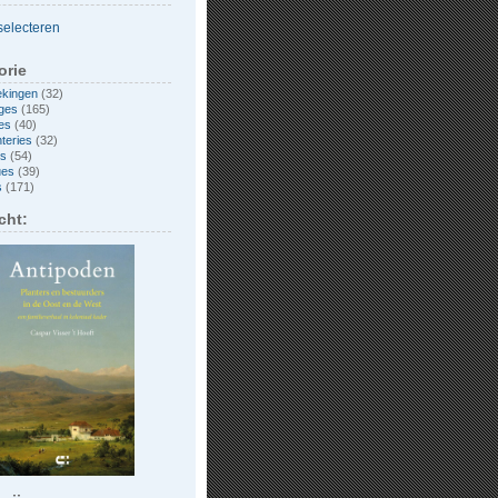
orie
ekingen
(32)
ges
(165)
es
(40)
nteries
(32)
es
(54)
ues
(39)
s
(171)
cht: