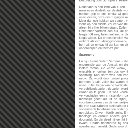
Bespreking door Schrijver in Frankr
Nederland is een land van zuilen –
meer even duidelijk als destijds 
hebben grip op ons omdat wij geen
onze ideeën, onze overtuigingen me
Meer dan ooit hokken we samen, v
zicht op een vlakte vol verwoest
alleen bij stil te blijven staan. Zu
Christenen vormen een zuil, de pr
leegte. Of nee, helemaal leeg is di
Nogal alleen. De professionelen v
wellicht als een «bruggenbouwer».
hem zit en omdat hij dat kan en die
onderwerpen en thema’s put.
Spannend
En hij – Frans Willem Verbaas – die 
onderonsje aan de Amstel, en die 
laatste roman,
De vierde vrouw
,
enerzijds en cultuur (en dus ook l
spanning. Karl Barth was een van 
eeuw. Dit wordt door zowel prote
persoon (zoals velen dat waren di
onze. In het begin van de twintigst
verschillende zuilen, de zuilen wer
elkaar op te gaan. Dit was vooral
verkondigden een christendom dat
menselijk geest als uit de Bijb
voortbrengselen van de menselijke 
die van raaskallende nationalisten
socialistisch fanatisme ten onder 
getrokken. Onvermijdelijk zelfs. En
theologie en cultuur, anders gez
doorsnijdt. En dat deed hij toen h
kwam. Daarin herinnerde hij on
openbaring, namelijk God’s woord, 