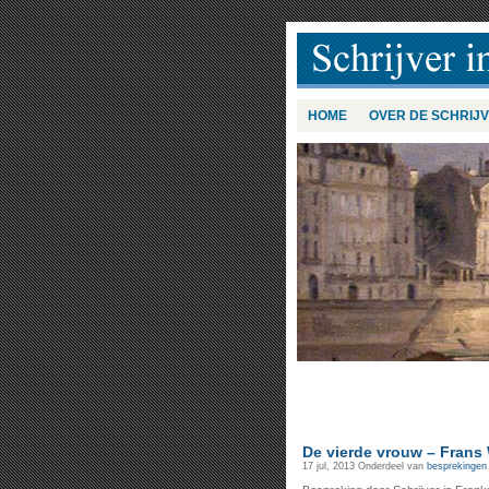
HOME
OVER DE SCHRIJ
De vierde vrouw – Frans
17 jul, 2013
Onderdeel van
besprekingen