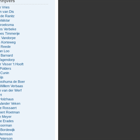
rijvers
e Vries
n van Dis
 de Ranitz
Valstar
 Broeksma
es Verbeke
es Timmerije
k Vandorpe
n Korteweg
e Reede
an Loo
 Barnard
Wagendorp
 Visser 't Hooft
 Polders
 Cunin
ijs
osthuma de Boer
Willem Verbaas
 van der Werf
rt
 Holzhaus
 Vander Veken
le Rossaert
bert Roetman
e Meyer
ne Erades
 Noorman
Bordewijk
Hermsen
Peterson