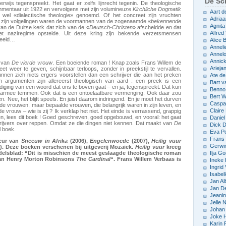
De Sch
wijs tegenspreekt. Het gaat er zelfs lijnrecht tegenin. De theologische
ommentaar uit 1922 en vervolgens met zijn volumineuze
Kirchliche Dogmatik
Aart d
 wel «dialectische theologie» genoemd. Of het concreet zijn vruchten
Adriaa
en zijn volgelingen waren de voormannen van de zogenaamde «
bekennende
Agnita
van de Duitse kerk dat zich van de «
Deutsch-Christen
» afscheidde en dat
Alfred 
het naziregime opstelde. Uit deze kring zijn bekende verzetsmensen
beeld…
Alice
Anneli
Annelo
Annic
n van
De vierde vrouw
. Een boeiende roman ! Knap zoals Frans Willem de
Arieja
eet weer te geven, schijnbaar terloops, zonder in preekstijl te vervallen.
unnen zich niets ergers voorstellen dan een schrijver die aan het preken
Ate d
ijn argumenten zijn allereerst theologisch van aard : een preek is een
Bart v
iging van een woord dat ons te boven gaat – en ja, tegenspreekt. Dat kun
Benno
daarmee temmen. Ook dat is een ontoelaatbare vermenging. Ook daar zou
Bert 
 Nee, het blijft speels. En juist daarom indringend. En je moet het durven
Caspar
et de vrouwen, maar bepaalde vrouwen, die belangrijk waren in zijn leven, en
Claire
e vrouw – wie is zij ? Ik verklap het niet. Het einde is verrassend, grappig
n, lees dit boek ! Goed geschreven, goed opgebouwd, en vooral: het gaat
Daniel
rijvers over reppen. Omdat ze die dingen niet kennen. Dat maakt van
De
Dick D
l boek.
Eva P
Frans 
teur van
Sneeuw in Afrika
(2006),
Engelenwoede
(2007),
Heilig vuur
Gerwin
). Deze boeken verschenen bij uitgeverij Mozaiek.
Heilig vuur
kreeg
elsblad: “Dit is misschien de meest geslaagde theologische roman
Ilja Go
 van Henry Morton Robinsons
The Cardinal
“. Frans Willem Verbaas is
Ineke
Ingrid
Isabel
Jan Al
Jan D
Jeani
Jelle
Johan 
Joke 
Karin 