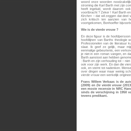
woord onze woorden noodzakelijker
stroming die Karl Barth met zijn c
heeft ingeluid, wordt daarom ook
voortbracht ? Zeker ! Karl Barth 
Kirche
» – dat wil zeggen dat deel 
zich kritisch ten aanzien van 
voortgekomen, Bonhoeffer bijvoor
Wie is de vierde vrouw ?
En deze figuur is de hoofdpersoo
hoofdlijnen van Barths theologie w
Professionelen van de literatuur k
slaat. Ik geef ze gelijk, maar m
eenmalige gebeurtenis, een verkond
je niet in een roman vangen, en 
Barth aanstoot aan hebben genomen.
: Barth en zijn verhouding tot – ni
ook voor zijn werk. En dan die vierd
ook, en stemt tot nadenken. Mense
over dingen waar maar weinig sch
vierde vrouw
een werkelijk originee
Frans Willem Verbaas is de au
(2009) en
De vierde vrouw
(2013
een mooie recensie in NRC Hand
sinds de verschijning in 1950
tevens predikant.