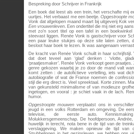
Bespreking door Schrijver in Frankrijk
Een boek dat leest als een trein, het verschafte mij e
uurtjes. Het verbaast me een beetje.
Opgestroopte m
Vonk dat afgelopen maand maart bij uitgeverij Kok ver
Een vrouwenleven
. Een ondertitel die mij niet erg aa
met zo’n soort titel op een tafel in een boekwinkel
steevast liggen. Renée Vonk is gastschrijver voor Schr
een paar leuke stukjes op deze site laten zetten,
besloot haar boek te lezen. Ik was aangenaam verrast :
De kracht van Renée Vonk schuilt in haar schrijfstijl. 
dat doet teveel aan ‘glad’ denken : ‘vlotte, gla
‘praatjesmaker’. Renée Vonk verkoopt geen praatjes.
genre gekozen waarbij je zo door de mand valt wan
komt zetten : de autofictieve vertelling, iets wat di
autobiografie of wat de Franse noemen de
confessi
stijl die erg direct is. Veel spreektaal. Korte zinnen.
van gekunsteld minimalisme of van modieuze grofheid.
ingetogen, en vooral : je schiet vaak in de lach. R
humor.
Opgestroopte mouwen
verplaatst ons in verschille
jeugd in een volks Rotterdam en omgeving. De eer
televisie, de eerste auto. Kennismak
Molukkersgemeenschap. De hoofdpersoon, Andrée, 
huwelijk in terecht, nota bene in de tijd van de trei
verslaggeving. We maken opnieuw de tijd van 
Strubbelingen in het gezinsleven, we hebben ons u