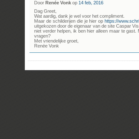
Door
Renée Vonk
op
14 feb, 2016
Dag Greet,
Wat aardig, dank je wel voor het compliment.
Maar de schilderijen die je hier op
https://www.schrij
uitgekozen door de eigenaar van de site Caspar Visse
niet verder helpen, ik ben hier alleen maar te gas
vragen?
Met vriendelijke groet,
Renée Vonk