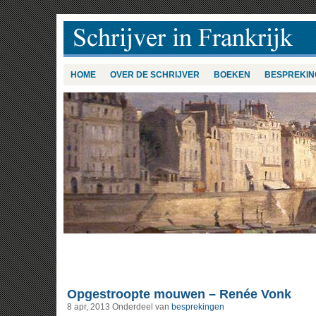
HOME
OVER DE SCHRIJVER
BOEKEN
BESPREKIN
Opgestroopte mouwen – Renée Vonk
8 apr, 2013
Onderdeel van
besprekingen