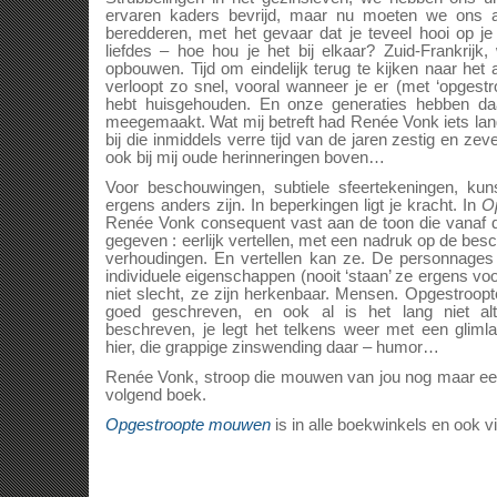
ervaren kaders bevrijd, maar nu moeten we ons a
beredderen, met het gevaar dat je teveel hooi op je
liefdes – hoe hou je het bij elkaar? Zuid-Frankrij
opbouwen. Tijd om eindelijk terug te kijken naar het 
verloopt zo snel, vooral wanneer je er (met ‘opgest
hebt huisgehouden. En onze generaties hebben daa
meegemaakt. Wat mij betreft had Renée Vonk iets lang
bij die inmiddels verre tijd van de jaren zestig en z
ook bij mij oude herinneringen boven…
Voor beschouwingen, subtiele sfeertekeningen, kuns
ergens anders zijn. In beperkingen ligt je kracht. In
O
Renée Vonk consequent vast aan de toon die vanaf de
gegeven : eerlijk vertellen, met een nadruk op de besc
verhoudingen. En vertellen kan ze. De personnages
individuele eigenschappen (nooit ‘staan’ ze ergens voor
niet slecht, ze zijn herkenbaar. Mensen. Opgestroop
goed geschreven, en ook al is het lang niet alti
beschreven, je legt het telkens weer met een glim
hier, die grappige zinswending daar – humor…
Renée Vonk, stroop die mouwen van jou nog maar ee
volgend boek.
Opgestroopte mouwen
is in alle boekwinkels en ook vi